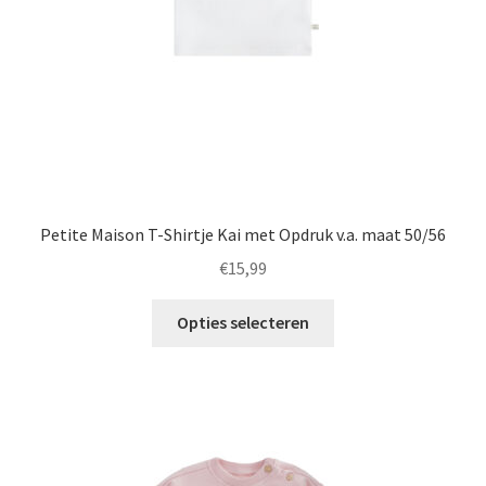
op
de
productpagina
Petite Maison T-Shirtje Kai met Opdruk v.a. maat 50/56
€
15,99
Dit
Opties selecteren
product
heeft
meerdere
variaties.
Deze
optie