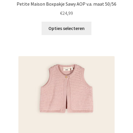
Petite Maison Boxpakje Sawy AOP v.a. maat 50/56
€
24,99
Dit
Opties selecteren
product
heeft
meerdere
variaties.
Deze
optie
kan
gekozen
worden
op
de
productpagina