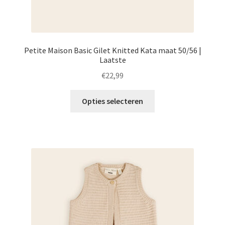
Petite Maison Basic Gilet Knitted Kata maat 50/56 |
Laatste
€
22,99
Dit
Opties selecteren
product
heeft
meerdere
variaties.
Deze
optie
kan
gekozen
worden
op