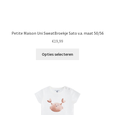
Petite Maison Uni SweatBroekje Sato v.a. maat 50/56
€
19,99
Dit
Opties selecteren
product
heeft
meerdere
variaties.
Deze
optie
kan
gekozen
worden