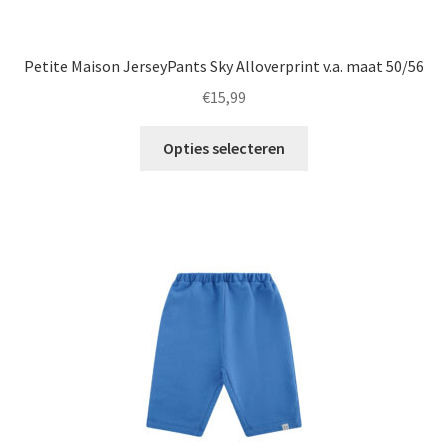
Petite Maison JerseyPants Sky Alloverprint v.a. maat 50/56
€
15,99
Dit
Opties selecteren
product
heeft
meerdere
variaties.
Deze
optie
kan
gekozen
worden
op
de
productpagina