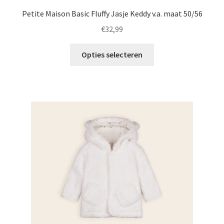
Petite Maison Basic Fluffy Jasje Keddy v.a. maat 50/56
€
32,99
Dit
Opties selecteren
product
heeft
meerdere
variaties.
Deze
optie
kan
gekozen
worden
op
de
productpagina