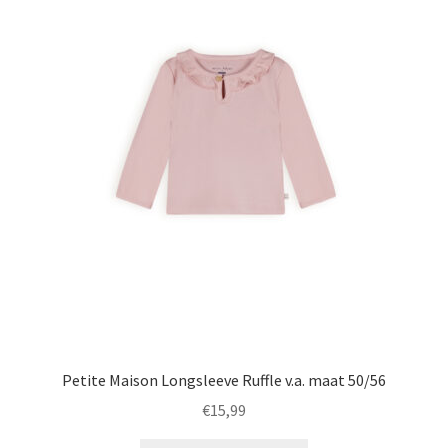
variaties.
Deze
optie
kan
gekozen
worden
op
de
productpagina
Petite Maison Longsleeve Ruffle v.a. maat 50/56
€
15,99