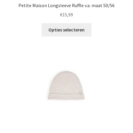
Petite Maison Longsleeve Ruffle v.a. maat 50/56
€
15,99
Dit
Opties selecteren
product
heeft
meerdere
variaties.
Deze
optie
kan
gekozen
worden
op
de
productpagina