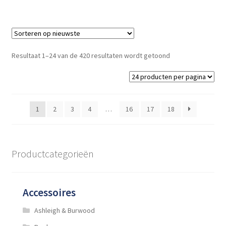
meerdere
variaties.
Deze
optie
Gesorteerd
Resultaat 1–24 van de 420 resultaten wordt getoond
kan
op
gekozen
nieuwste
worden
op
1
2
3
4
…
16
17
18
de
productpagina
Productcategorieën
Accessoires
Ashleigh & Burwood