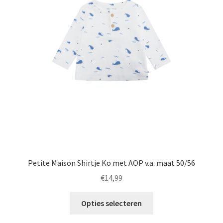
optie
kan
gekozen
worden
op
de
productpagina
Petite Maison Shirtje Ko met AOP v.a. maat 50/56
€
14,99
Dit
Opties selecteren
product
heeft