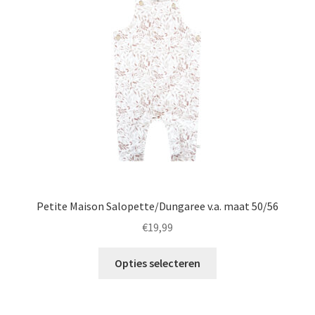
kan
gekozen
worden
op
de
productpagina
Petite Maison Salopette/Dungaree v.a. maat 50/56
€
19,99
Dit
Opties selecteren
product
heeft
meerdere