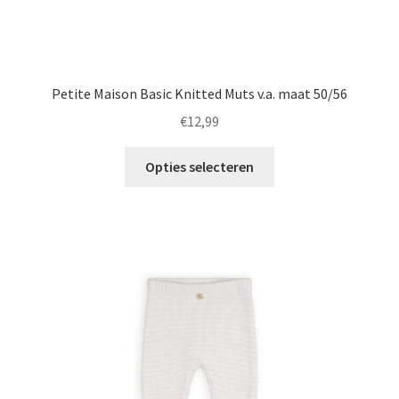
Petite Maison Basic Knitted Muts v.a. maat 50/56
€
12,99
Dit
Opties selecteren
product
heeft
meerdere
variaties.
Deze
optie
kan
gekozen
worden
op