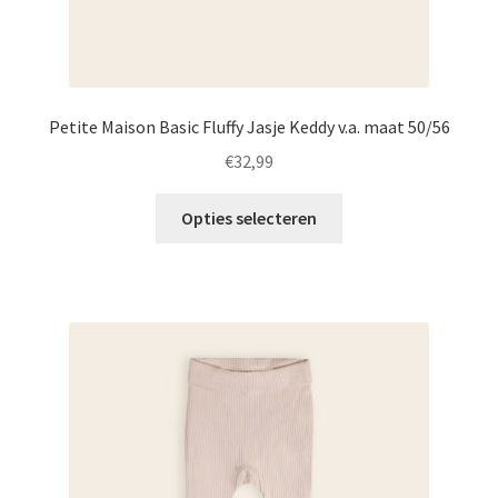
Petite Maison Basic Fluffy Jasje Keddy v.a. maat 50/56
€
32,99
Dit
Opties selecteren
product
heeft
meerdere
variaties.
Deze
optie
kan
gekozen
worden
op