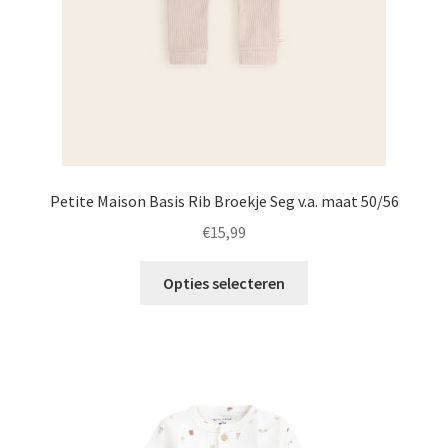
de
productpagina
Petite Maison Basis Rib Broekje Seg v.a. maat 50/56
€
15,99
Dit
Opties selecteren
product
heeft
meerdere
variaties.
Deze
optie
kan