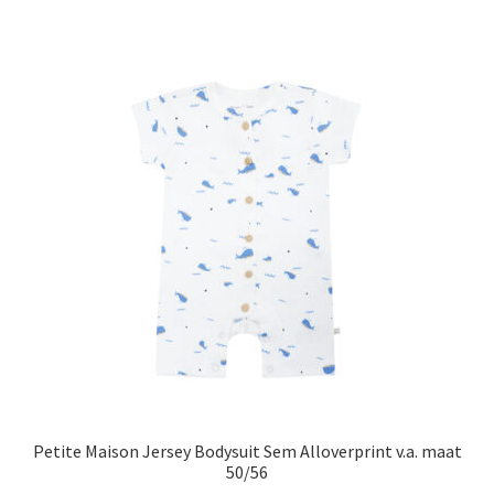
meerdere
variaties.
Deze
optie
kan
gekozen
worden
op
de
productpagina
Petite Maison Jersey Bodysuit Sem Alloverprint v.a. maat
50/56