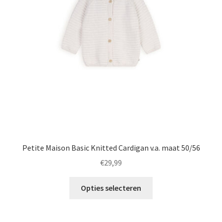
kan
gekozen
worden
op
de
productpagina
Petite Maison Basic Knitted Cardigan v.a. maat 50/56
€
29,99
Dit
Opties selecteren
product
heeft
meerdere