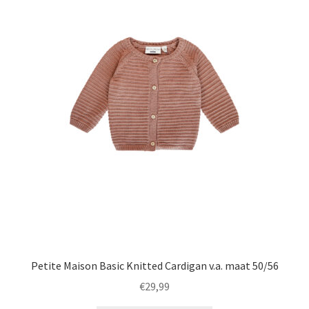
variaties.
Deze
optie
kan
gekozen
worden
op
de
productpagina
Petite Maison Basic Knitted Cardigan v.a. maat 50/56
€
29,99