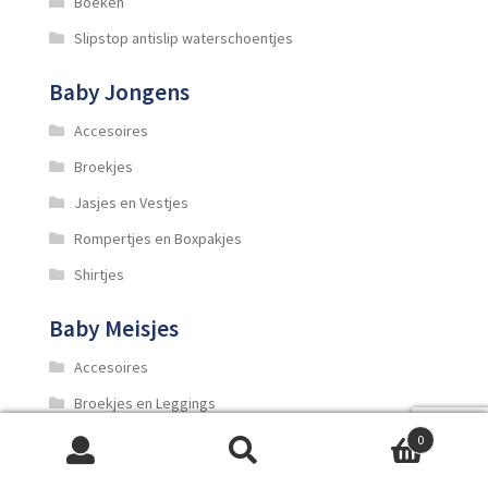
Boeken
Slipstop antislip waterschoentjes
Baby Jongens
Accesoires
Broekjes
Jasjes en Vestjes
Rompertjes en Boxpakjes
Shirtjes
Baby Meisjes
Accesoires
Broekjes en Leggings
Jasjes en Vestjes
0
Zoeken
Zoeken
Jurkjes en Rokjes