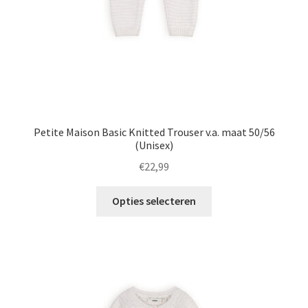
de
productpagina
Petite Maison Basic Knitted Trouser v.a. maat 50/56
(Unisex)
€
22,99
Dit
Opties selecteren
product
heeft
meerdere
variaties.
Deze
optie