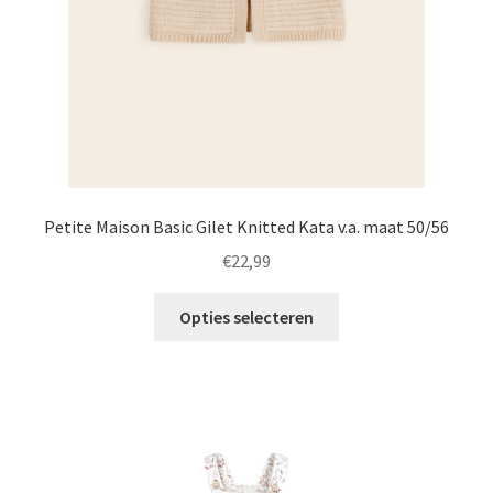
de
productpagina
Petite Maison Basic Gilet Knitted Kata v.a. maat 50/56
€
22,99
Dit
Opties selecteren
product
heeft
meerdere
variaties.
Deze
optie