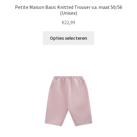
Petite Maison Basic Knitted Trouser v.a. maat 50/56
(Unisex)
€
22,99
Dit
Opties selecteren
product
heeft
meerdere
variaties.
Deze
optie
kan
gekozen
worden
op
de
productpagina