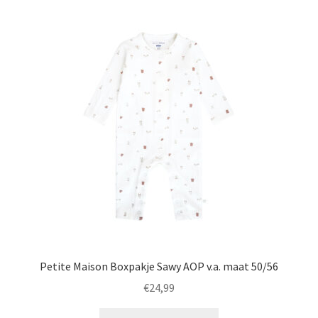
variaties.
Deze
optie
kan
gekozen
worden
op
de
productpagina
Petite Maison Boxpakje Sawy AOP v.a. maat 50/56
€
24,99
Dit