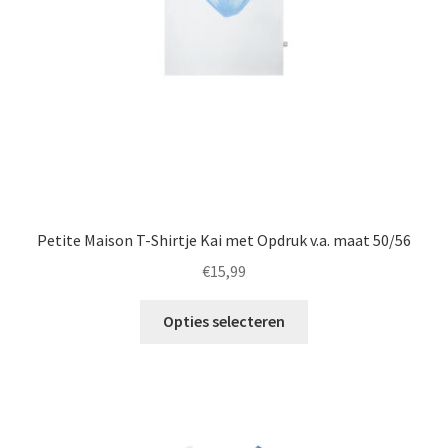
worden
op
de
productpagina
Petite Maison T-Shirtje Kai met Opdruk v.a. maat 50/56
€
15,99
Dit
Opties selecteren
product
heeft
meerdere
variaties.
Deze