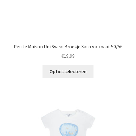
Petite Maison Uni SweatBroekje Sato v.a. maat 50/56
€
19,99
Dit
Opties selecteren
product
heeft
meerdere
variaties.
Deze
optie
kan
gekozen