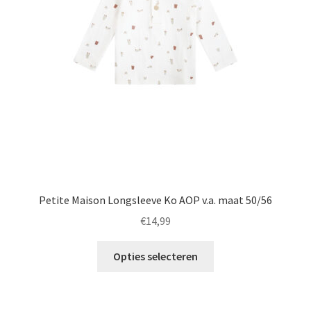
gekozen
worden
op
de
productpagina
Petite Maison Longsleeve Ko AOP v.a. maat 50/56
€
14,99
Dit
Opties selecteren
product
heeft
meerdere