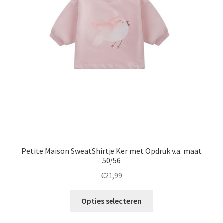
kan
gekozen
worden
op
de
productpagina
Petite Maison SweatShirtje Ker met Opdruk v.a. maat
50/56
€
21,99
Dit
Opties selecteren
product
heeft