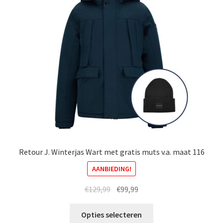
kan
gekozen
worden
op
de
productpagina
Retour J. Winterjas Wart met gratis muts v.a. maat 116
AANBIEDING!
Oorspronkelijke
Huidige
€
129,99
€
99,99
prijs
prijs
Dit
was:
is:
Opties selecteren
product