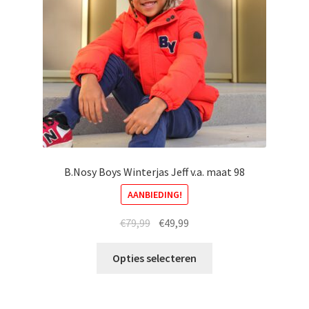
worden
op
de
productpagina
B.Nosy Boys Winterjas Jeff v.a. maat 98
AANBIEDING!
Oorspronkelijke
Huidige
€
79,99
€
49,99
prijs
prijs
Dit
was:
is:
Opties selecteren
product
€79,99.
€49,99.
heeft
meerdere