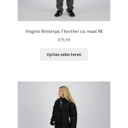
Vingino Winterjas Thorther v.a. maat 98
€
79,99
Dit
Opties selecteren
product
heeft
meerdere
variaties.
Deze
optie
kan
gekozen
worden
op