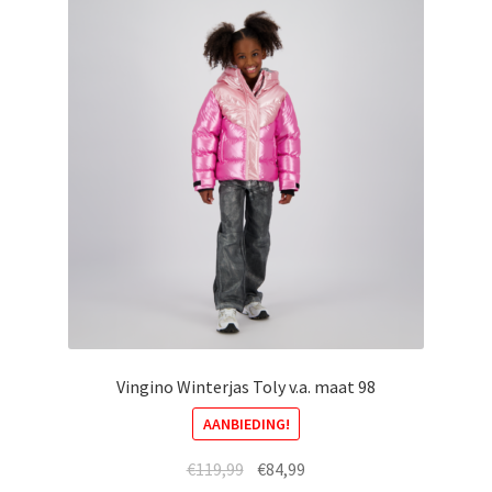
Deze
optie
kan
gekozen
worden
op
de
productpagina
Vingino Winterjas Toly v.a. maat 98
AANBIEDING!
Oorspronkelijke
Huidige
€
119,99
€
84,99