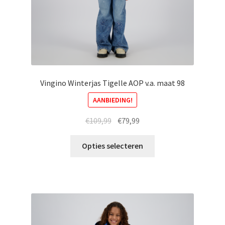
productpagina
Vingino Winterjas Tigelle AOP v.a. maat 98
AANBIEDING!
Oorspronkelijke
Huidige
€
109,99
€
79,99
prijs
prijs
Dit
was:
is:
Opties selecteren
product
€109,99.
€79,99.
heeft
meerdere
variaties.
Deze
optie