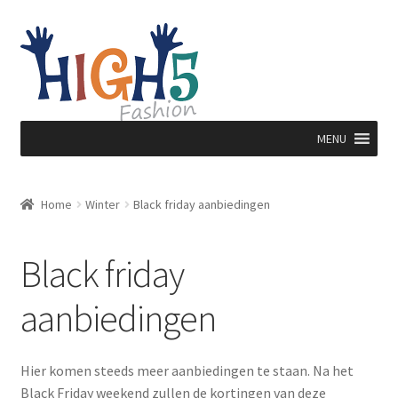
Ga
Ga
door
direct
naar
naar
navigatie
de
inhoud
MENU
Home
Winter
Black friday aanbiedingen
Black friday
aanbiedingen
Hier komen steeds meer aanbiedingen te staan. Na het
Black Friday weekend zullen de kortingen van deze