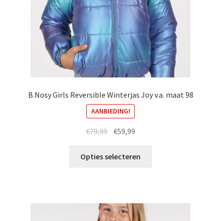
de
productpagina
B.Nosy Girls Reversible Winterjas Joy v.a. maat 98
AANBIEDING!
Oorspronkelijke
Huidige
€
79,99
€
59,99
prijs
prijs
Dit
was:
is:
Opties selecteren
product
€79,99.
€59,99.
heeft
meerdere
variaties.
Deze