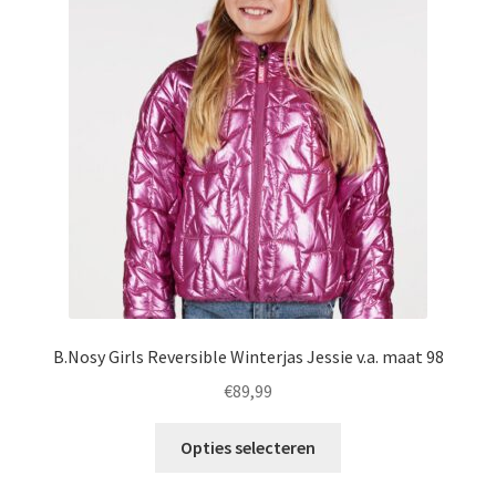
optie
kan
gekozen
worden
op
de
productpagina
B.Nosy Girls Reversible Winterjas Jessie v.a. maat 98
€
89,99
Dit
Opties selecteren
product
heeft