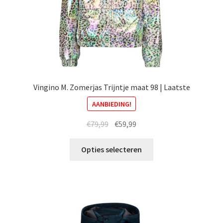
Vingino M. Zomerjas Trijntje maat 98 | Laatste
AANBIEDING!
Oorspronkelijke
Huidige
€
79,99
€
59,99
prijs
prijs
Dit
was:
is:
Opties selecteren
product
€79,99.
€59,99.
heeft
meerdere
variaties.
Deze
optie