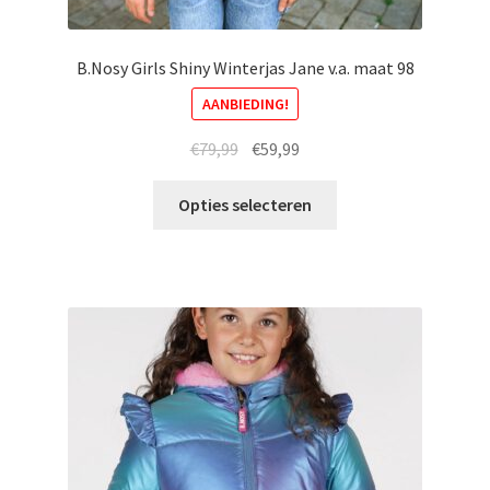
B.Nosy Girls Shiny Winterjas Jane v.a. maat 98
AANBIEDING!
Oorspronkelijke
Huidige
€
79,99
€
59,99
prijs
prijs
Dit
was:
is:
Opties selecteren
product
€79,99.
€59,99.
heeft
meerdere
variaties.
Deze
optie
kan
gekozen
worden
op