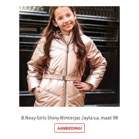
variaties.
Deze
optie
kan
gekozen
worden
op
de
productpagina
B.Nosy Girls Shiny Winterjas Jayla v.a. maat 98
AANBIEDING!