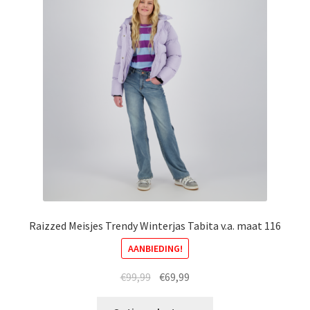
optie
kan
gekozen
worden
op
de
productpagina
Raizzed Meisjes Trendy Winterjas Tabita v.a. maat 116
AANBIEDING!
Oorspronkelijke
Huidige
€
99,99
€
69,99
prijs
prijs
Dit