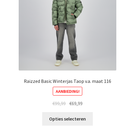
gekozen
worden
op
de
productpagina
Raizzed Basic Winterjas Taop v.a. maat 116
AANBIEDING!
Oorspronkelijke
Huidige
€
99,99
€
69,99
prijs
prijs
Dit
was:
is:
Opties selecteren
product
€99,99.
€69,99.
heeft