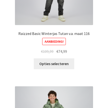
Raizzed Basic Winterjas Tutan v.a. maat 116
AANBIEDING!
Oorspronkelijke
Huidige
€
109,99
€
74,99
prijs
prijs
Dit
was:
is:
Opties selecteren
product
€109,99.
€74,99.
heeft
meerdere
variaties.
Deze
optie
kan