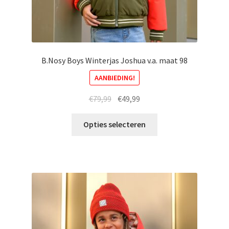
B.Nosy Boys Winterjas Joshua v.a. maat 98
AANBIEDING!
Oorspronkelijke
Huidige
€
79,99
€
49,99
prijs
prijs
Dit
was:
is:
Opties selecteren
product
€79,99.
€49,99.
heeft
meerdere
variaties.
Deze
optie
kan
gekozen