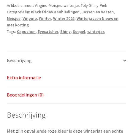
maat
Artikelnummer:
Vingino-Meisjes-winterjas-Toly-Shiny-Pink
Categorieën:
Black friday aanbiedingen
,
Jassen en Vesten
,
98
Meisjes
,
Vingino
,
Winter
,
Winter 2025
,
Winterjassen Nieuw en
aantal
met korting
Tags:
Capuchon
,
Eyecatcher
,
Shiny
,
Soepel
,
winterjas
Beschrijving
Extra informatie
Beoordelingen (0)
Beschrijving
Met zijn opvallende roze kleur is deze winterjas een echte