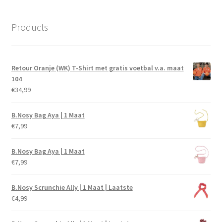
Products
Retour Oranje (WK) T-Shirt met gratis voetbal v.a. maat
104
€
34,99
B.Nosy Bag Aya | 1 Maat
€
7,99
B.Nosy Bag Aya | 1 Maat
€
7,99
B.Nosy Scrunchie Ally | 1 Maat | Laatste
€
4,99