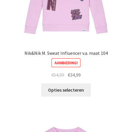
Nik&Nik M. Sweat Influencer v.a. maat 104
AANBIEDING!
Oorspronkelijke
Huidige
€
54,99
€
34,99
prijs
prijs
Dit
was:
is:
Opties selecteren
product
€54,99.
€34,99.
heeft
meerdere
variaties.
Deze
optie