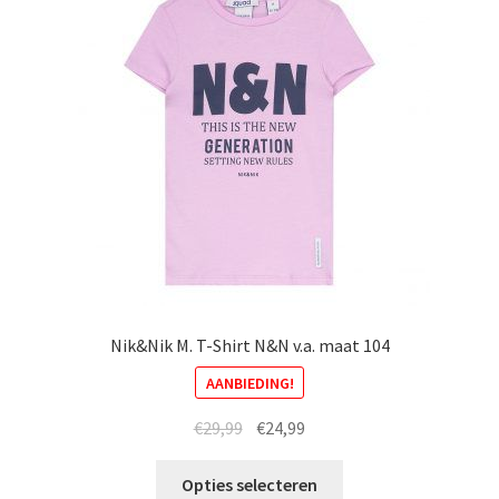
kan
gekozen
worden
op
de
productpagina
Nik&Nik M. T-Shirt N&N v.a. maat 104
AANBIEDING!
Oorspronkelijke
Huidige
€
29,99
€
24,99
prijs
prijs
Dit
was:
is:
Opties selecteren