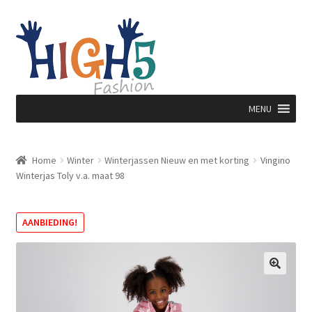
Ga
Ga
door
direct
naar
naar
navigatie
de
inhoud
MENU
Home
Winter
Winterjassen Nieuw en met korting
Vingino
Winterjas Toly v.a. maat 98
AANBIEDING!
🔍