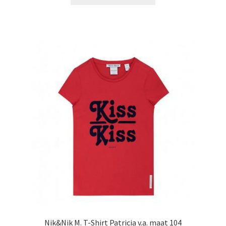
product
€29,99.
€24,99.
heeft
meerdere
variaties.
Deze
optie
kan
gekozen
worden
op
de
productpagina
Nik&Nik M. T-Shirt Patricia v.a. maat 104