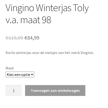
Vingino Winterjas Toly
v.a. maat 98
Oorspronkelijke
Huidige
€
119,99
€
84,99
prijs
prijs
Korte winterjas voor de meisjes van het merk Vingino.
was:
is:
€119,99.
€84,99.
Maat
Vingino
Toevoegen aan winkelwagen
Winterjas
Toly
v.a.