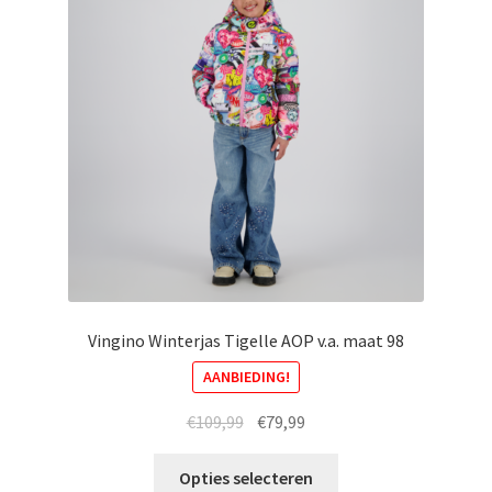
Vingino Winterjas Tigelle AOP v.a. maat 98
AANBIEDING!
Oorspronkelijke
Huidige
€
109,99
€
79,99
prijs
prijs
Dit
was:
is:
Opties selecteren