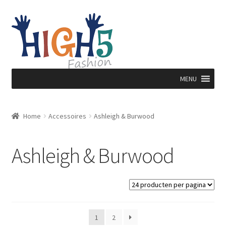
Ga
Ga
door
direct
naar
naar
navigatie
de
inhoud
MENU
Home
Accessoires
Ashleigh & Burwood
Ashleigh & Burwood
1
2