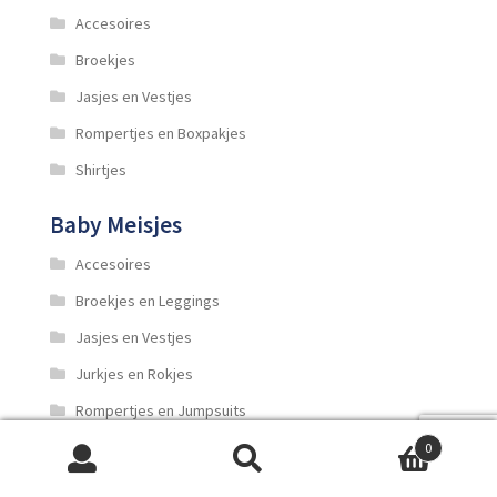
Accesoires
Broekjes
Jasjes en Vestjes
Rompertjes en Boxpakjes
Shirtjes
Baby Meisjes
Accesoires
Broekjes en Leggings
Jasjes en Vestjes
Jurkjes en Rokjes
Rompertjes en Jumpsuits
Shirtjes
0
Zoeken
Zoeken
Feestkleding voor kinderen