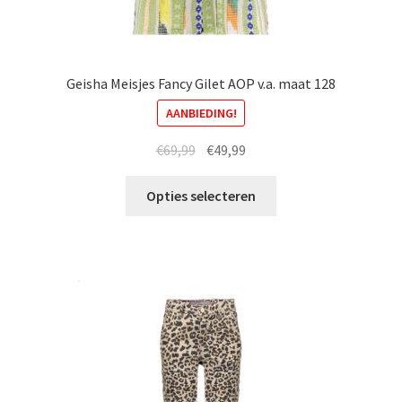
Geisha Meisjes Fancy Gilet AOP v.a. maat 128
AANBIEDING!
Oorspronkelijke
Huidige
€
69,99
€
49,99
prijs
prijs
Dit
was:
is:
Opties selecteren
product
€69,99.
€49,99.
heeft
meerdere
variaties.
Deze
optie
kan
gekozen
worden