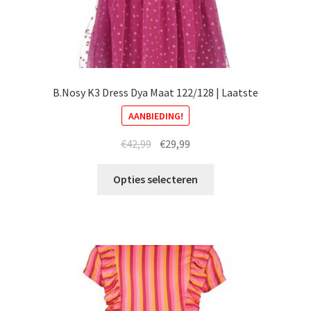
B.Nosy K3 Dress Dya Maat 122/128 | Laatste
AANBIEDING!
Oorspronkelijke
Huidige
€
42,99
€
29,99
prijs
prijs
Dit
was:
is:
Opties selecteren
product
€42,99.
€29,99.
heeft
meerdere
variaties.
Deze
optie
kan
gekozen