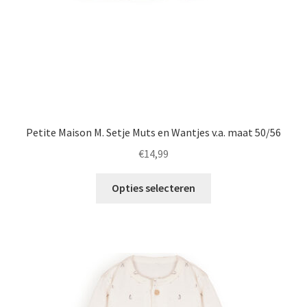
de
productpagina
Petite Maison M. Setje Muts en Wantjes v.a. maat 50/56
€
14,99
Dit
Opties selecteren
product
heeft
meerdere
variaties.
Deze
optie
kan