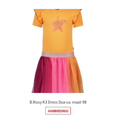
meerdere
variaties.
Deze
optie
kan
gekozen
worden
op
de
productpagina
B.Nosy K3 Dress Dua v.a. maat 98
AANBIEDING!