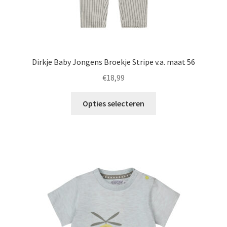
Dirkje Baby Jongens Broekje Stripe v.a. maat 56
€
18,99
Dit
Opties selecteren
product
heeft
meerdere
variaties.
Deze
optie
kan
gekozen
worden
op