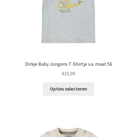
de
productpagina
Dirkje Baby Jongens T-Shirtje v.a. maat 56
€
15,99
Dit
Opties selecteren
product
heeft
meerdere
variaties.
Deze
optie