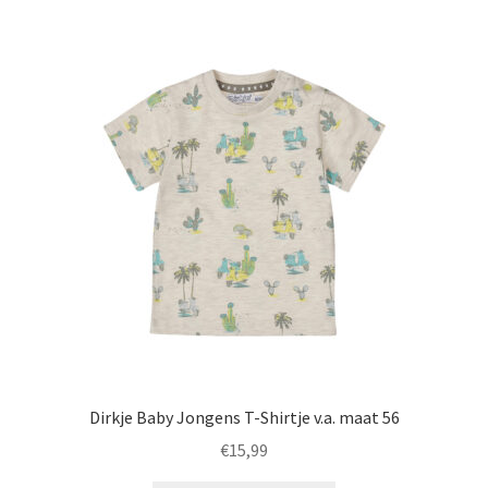
variaties.
Deze
optie
kan
gekozen
worden
op
de
productpagina
Dirkje Baby Jongens T-Shirtje v.a. maat 56
€
15,99