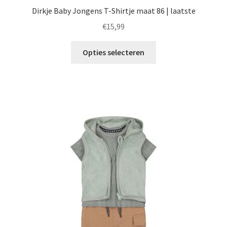
Dirkje Baby Jongens T-Shirtje maat 86 | laatste
€
15,99
Dit
Opties selecteren
product
heeft
meerdere
variaties.
Deze
optie
kan
gekozen
worden
op
de
productpagina