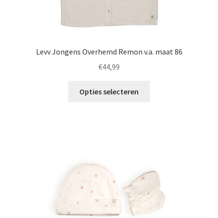
Levv Jongens Overhemd Remon v.a. maat 86
€
44,99
Dit
Opties selecteren
product
heeft
meerdere
variaties.
Deze
optie
kan
gekozen
worden
op