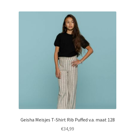
meerdere
variaties.
Deze
optie
kan
gekozen
worden
op
de
productpagina
Geisha Meisjes T-Shirt Rib Puffed v.a. maat 128
€
34,99