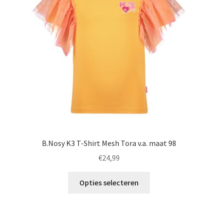
kan
gekozen
worden
op
de
productpagina
B.Nosy K3 T-Shirt Mesh Tora v.a. maat 98
€
24,99
Dit
Opties selecteren
product
heeft
meerdere