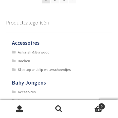
de
productpagina
Productcategorieën
Accessoires
Ashleigh & Burwood
Boeken
Slipstop antislip waterschoentjes
Baby Jongens
Accesoires
Broekjes
0
Jasjes en Vestjes
Zoeken
Zoeken