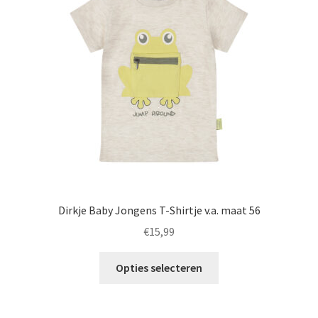
kan
gekozen
worden
op
de
productpagina
Dirkje Baby Jongens T-Shirtje v.a. maat 56
€
15,99
Dit
Opties selecteren
product
heeft
meerdere