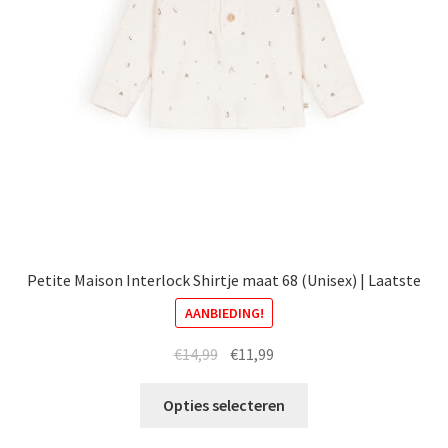
gekozen
worden
op
de
productpagina
Petite Maison Interlock Shirtje maat 68 (Unisex) | Laatste
AANBIEDING!
Oorspronkelijke
Huidige
€
14,99
€
11,99
prijs
prijs
Dit
was:
is:
Opties selecteren
product
€14,99.
€11,99.
heeft