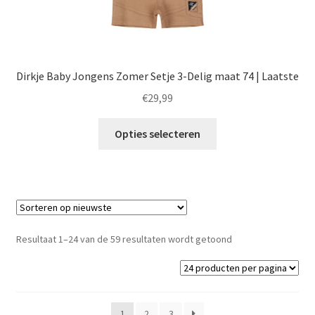
Dirkje Baby Jongens Zomer Setje 3-Delig maat 74 | Laatste
€
29,99
Dit
Opties selecteren
product
heeft
meerdere
variaties.
Deze
optie
Gesorteerd
Resultaat 1–24 van de 59 resultaten wordt getoond
kan
op
gekozen
nieuwste
worden
op
1
2
3