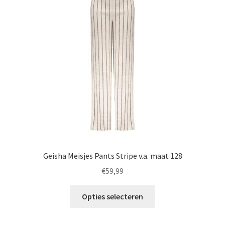
kan
gekozen
worden
op
de
productpagina
Geisha Meisjes Pants Stripe v.a. maat 128
€
59,99
Dit
Opties selecteren
product
heeft