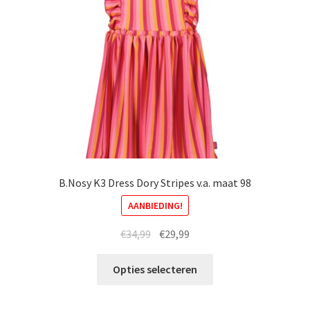
worden
op
de
productpagina
B.Nosy K3 Dress Dory Stripes v.a. maat 98
AANBIEDING!
Oorspronkelijke
Huidige
€
34,99
€
29,99
prijs
prijs
Dit
was:
is:
Opties selecteren
product
€34,99.
€29,99.
heeft