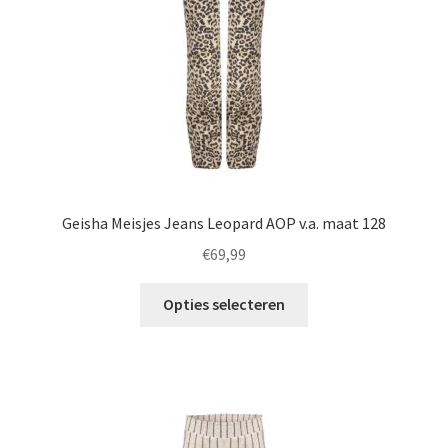
op
de
productpagina
Geisha Meisjes Jeans Leopard AOP v.a. maat 128
€
69,99
Dit
Opties selecteren
product
heeft
meerdere
variaties.
Deze
optie