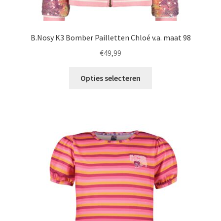
B.Nosy K3 Bomber Pailletten Chloé v.a. maat 98
€
49,99
Dit
Opties selecteren
product
heeft
meerdere
variaties.
Deze
optie
kan
gekozen
worden
op
de
productpagina