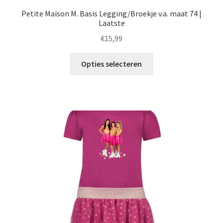
Petite Maison M. Basis Legging/Broekje v.a. maat 74 |
Laatste
€
15,99
Dit
Opties selecteren
product
heeft
meerdere
variaties.
Deze
optie
kan
gekozen
worden
op
de
productpagina