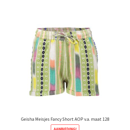
meerdere
variaties.
Deze
optie
kan
gekozen
worden
op
de
productpagina
Geisha Meisjes Fancy Short AOP v.a. maat 128
AANBIEDING!