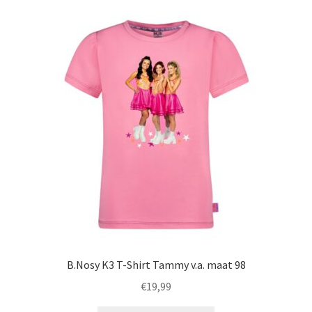
variaties.
Deze
optie
kan
gekozen
worden
op
de
productpagina
B.Nosy K3 T-Shirt Tammy v.a. maat 98
€
19,99