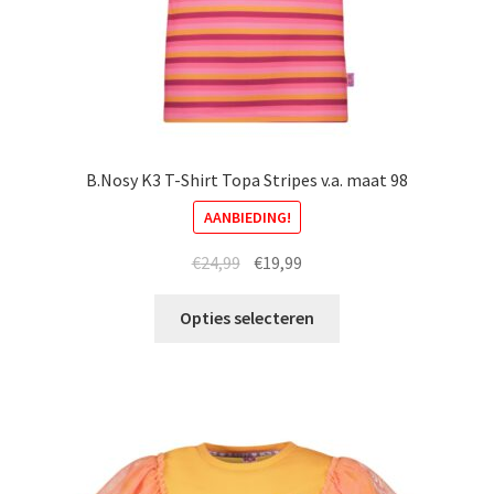
B.Nosy K3 T-Shirt Topa Stripes v.a. maat 98
AANBIEDING!
Oorspronkelijke
Huidige
€
24,99
€
19,99
prijs
prijs
Dit
was:
is:
Opties selecteren
product
€24,99.
€19,99.
heeft
meerdere
variaties.
Deze
optie