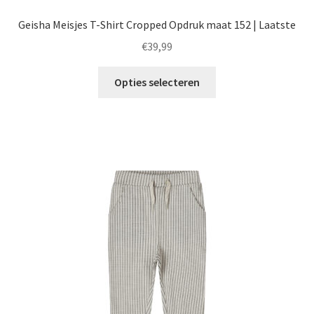
Geisha Meisjes T-Shirt Cropped Opdruk maat 152 | Laatste
€
39,99
Dit
Opties selecteren
product
heeft
meerdere
variaties.
Deze
optie
kan
gekozen
worden
op
de
productpagina