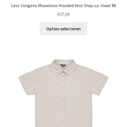
Levv Jongens Mouwloos Hooded Vest Shay v.a. maat 86
€
37,99
Dit
Opties selecteren
product
heeft
meerdere
variaties.
Deze
optie
kan
gekozen
worden
op
de
productpagina