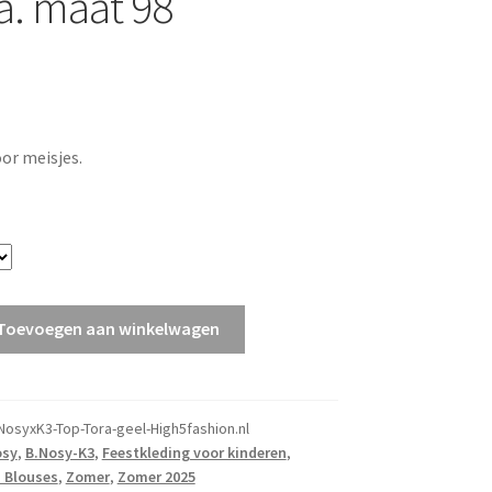
.a. maat 98
or meisjes.
Toevoegen aan winkelwagen
NosyxK3-Top-Tora-geel-High5fashion.nl
osy
,
B.Nosy-K3
,
Feestkleding voor kinderen
,
n Blouses
,
Zomer
,
Zomer 2025