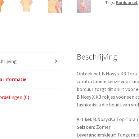
Tags:
Borduursel
maat
98
aantal
Beschrijving
hrijving
Ontdek het B.Nosy x K3 Tora T
a informatie
comfortabele keuze voor kin
borduur zorgt dit shirt voor 
B.Nosy X K3 rokjes voor een c
rdelingen (0)
fashionista die houdt van vrol
Artikel:
B.NosyxK3 Top Tora 
Seizoen:
Zomer
Leverancierskleur:
Tangerin