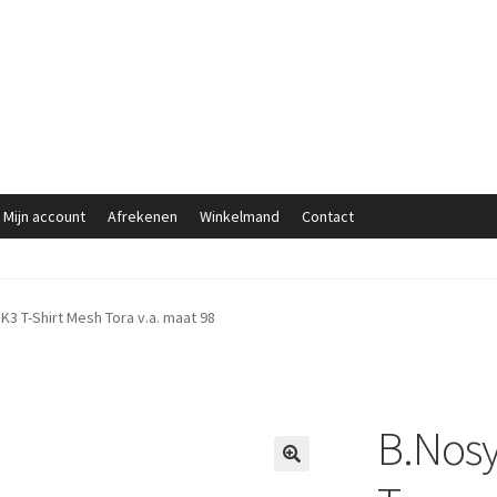
Mijn account
Afrekenen
Winkelmand
Contact
K3 T-Shirt Mesh Tora v.a. maat 98
B.Nosy
🔍