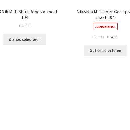
Nik M. T-Shirt Babe v.a. maat
Nik&Nik M. T-Shirt Gossip v
104
maat 104
€
39,99
AANBIEDING!
Dit
Oorspronkelij
Huidig
€
29,99
€
24,99
Opties selecteren
product
prijs
prijs
Di
heeft
was:
is:
Opties selecteren
p
meerdere
€29,99.
€24,99
h
variaties.
m
Deze
va
optie
D
kan
o
gekozen
k
worden
g
op
w
de
o
productpagina
d
p