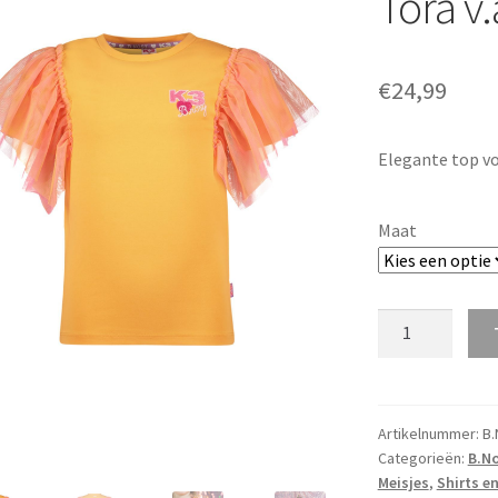
Tora v
€
24,99
Elegante top vo
Maat
B.Nosy
K3
T-
Shirt
Mesh
Artikelnummer:
B.
Categorieën:
B.N
Tora
Meisjes
,
Shirts e
v.a.