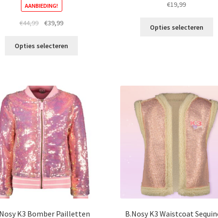
€
19,99
AANBIEDING!
Di
Oorspronkelijke
Huidige
€
44,99
€
39,99
Opties selecteren
p
prijs
prijs
Dit
h
was:
is:
Opties selecteren
product
m
€44,99.
€39,99.
heeft
va
meerdere
D
variaties.
o
Deze
k
optie
g
kan
w
gekozen
o
worden
d
op
p
de
productpagina
.Nosy K3 Bomber Pailletten
B.Nosy K3 Waistcoat Sequin