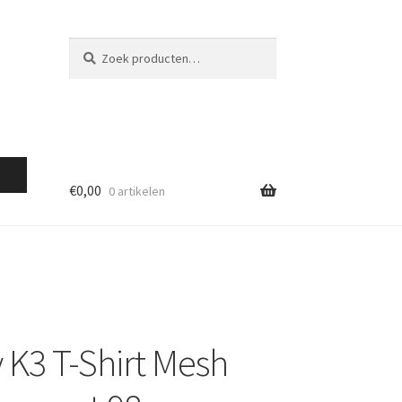
Zoeken
Zoeken
naar:
€
0,00
0 artikelen
 K3 T-Shirt Mesh