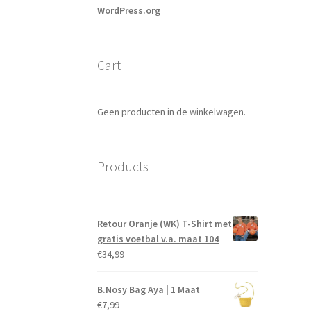
WordPress.org
Cart
Geen producten in de winkelwagen.
Products
Retour Oranje (WK) T-Shirt met
gratis voetbal v.a. maat 104
€
34,99
B.Nosy Bag Aya | 1 Maat
€
7,99