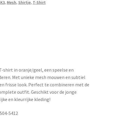
,
K3
,
Mesh
,
Shirtje
,
T-Shirt
-shirt in oranje/geel, een speelse en
deren. Met unieke mesh mouwen en subtiel
een frisse look. Perfect te combineren met de
omplete outfit. Geschikt voor de jonge
ijke en kleurrijke kleding!
Y504-5412
e