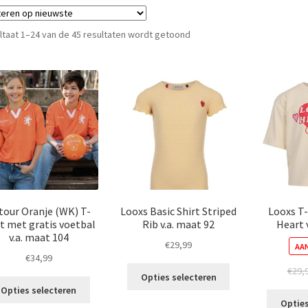
Gesorteerd
ltaat 1–24 van de 45 resultaten wordt getoond
op
nieuwste
tour Oranje (WK) T-
Looxs Basic Shirt Striped
Looxs T
rt met gratis voetbal
Rib v.a. maat 92
Heart 
v.a. maat 104
€
29,99
AAN
€
34,99
Dit
€
29,
Opties selecteren
Dit
product
Opties selecteren
product
heeft
Opties