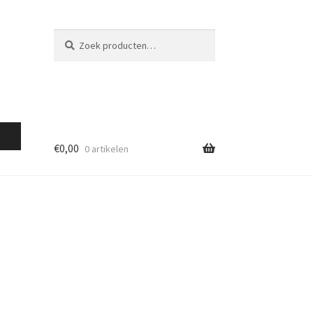
Zoeken
Zoeken
naar:
€
0,00
0 artikelen