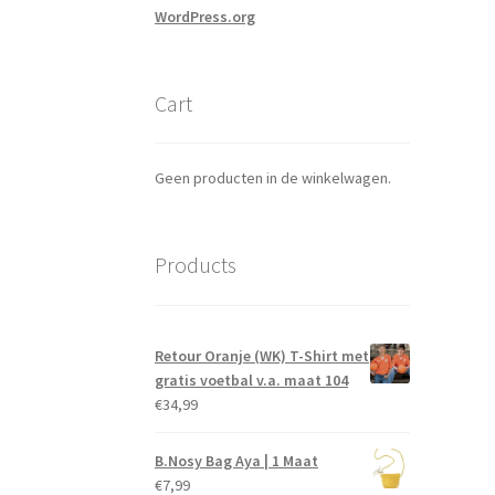
WordPress.org
Cart
Geen producten in de winkelwagen.
Products
Retour Oranje (WK) T-Shirt met
gratis voetbal v.a. maat 104
€
34,99
B.Nosy Bag Aya | 1 Maat
€
7,99