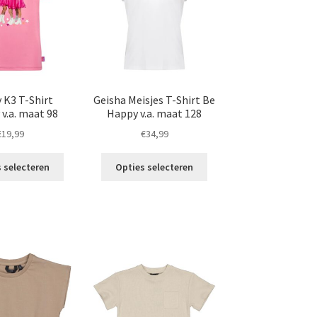
gekozen
gekozen
worden
worden
op
op
de
de
productpagina
productpagina
 K3 T-Shirt
Geisha Meisjes T-Shirt Be
.a. maat 98
Happy v.a. maat 128
€
19,99
€
34,99
Dit
Dit
 selecteren
Opties selecteren
product
product
heeft
heeft
meerdere
meerdere
variaties.
variaties.
Deze
Deze
optie
optie
kan
kan
gekozen
gekozen
worden
worden
op
op