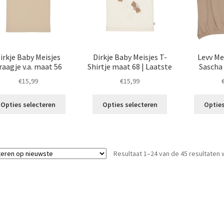
worden
de
op
productpagina
de
productpagina
irkje Baby Meisjes
Dirkje Baby Meisjes T-
Levv Me
raagje v.a. maat 56
Shirtje maat 68 | Laatste
Sascha 
€
15,99
€
15,99
Dit
Dit
Opties selecteren
Opties selecteren
Opties
product
product
heeft
heeft
meerdere
meerdere
variaties.
variaties.
Resultaat 1–24 van de 45 resultaten
Deze
Deze
optie
optie
kan
kan
gekozen
gekozen
worden
worden
op
op
de
de