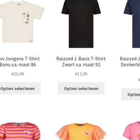
Deze
optie
optie
kan
kan
gekozen
gekozen
worden
worden
op
op
de
de
productpagina
productpagina
vv Jongens T-Shirt
Raizzed J. Basis T-Shirt
Raizzed J
Banu v.a. maat 86
Zwart v.a. maat 92
Donkerbl
€
23,99
€
17,99
Dit
Dit
Opties selecteren
Opties selecteren
product
product
Opties
heeft
heeft
meerdere
meerdere
variaties.
variaties.
Deze
Deze
optie
optie
kan
kan