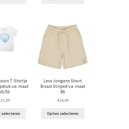
product
product
€29,99.
€19,99.
€34,99.
€24,99.
heeft
heeft
meerdere
meerdere
variaties.
variaties.
Deze
Deze
optie
optie
kan
kan
gekozen
gekozen
worden
worden
op
op
de
de
productpagina
productpagina
ison T-Shirtje
Levv Jongens Short
pdruk v.a. maat
Bruun Striped v.a. maat
50/56
86
€
15,99
€
34,99
Dit
Dit
 selecteren
Opties selecteren
product
product
heeft
heeft