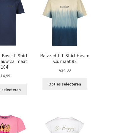
optie
optie
kan
kan
gekozen
gekozen
worden
worden
op
op
de
de
productpagina
productpagina
. Basic T-Shirt
Raizzed J. T-Shirt Haven
auw v.a. maat
v.a. maat 92
104
€
24,99
€
14,99
Dit
Opties selecteren
Dit
product
 selecteren
product
heeft
heeft
meerdere
meerdere
variaties.
variaties.
Deze
Deze
optie
optie
kan
kan