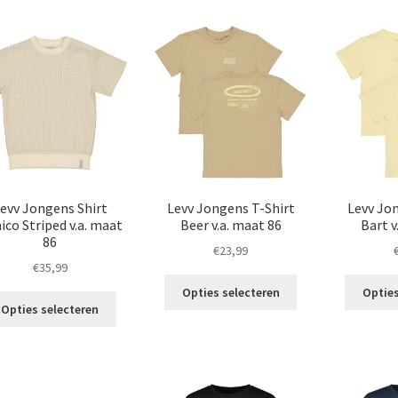
meerdere
meerdere
variaties.
variaties.
Deze
Deze
optie
optie
kan
kan
gekozen
gekozen
worden
worden
op
op
de
de
productpagina
productpagina
evv Jongens Shirt
Levv Jongens T-Shirt
Levv Jo
ico Striped v.a. maat
Beer v.a. maat 86
Bart v
86
€
23,99
€
35,99
Dit
Opties selecteren
Opties
Dit
product
Opties selecteren
product
heeft
heeft
meerdere
meerdere
variaties.
variaties.
Deze