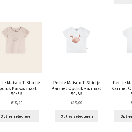
heeft
meerdere
meerdere
variaties.
variaties.
Deze
Deze
optie
optie
kan
kan
gekozen
gekozen
worden
worden
op
op
de
de
productpagina
productpagina
ite Maison T-Shirtje
Petite Maison T-Shirtje
Petite Ma
pdruk Kai v.a. maat
Kai met Opdruk v.a. maat
Kai met O
50/56
50/56
€
15,99
€
15,99
Dit
Dit
Opties selecteren
Opties selecteren
Opties
product
product
heeft
heeft