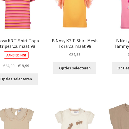
gekozen
gekozen
worden
worden
op
op
de
de
productpagina
productpagina
osy K3 T-Shirt Topa
B.Nosy K3 T-Shirt Mesh
B.Nosy
tripes v.a. maat 98
Tora v.a. maat 98
Tammy v
€
24,99
AANBIEDING!
Dit
Oorspronkelijke
Huidige
€
24,99
€
19,99
Opties selecteren
Opties
product
prijs
prijs
Dit
heeft
was:
is:
Opties selecteren
product
meerdere
€24,99.
€19,99.
heeft
variaties.
meerdere
Deze
variaties.
optie
Deze
kan
optie
gekozen
kan
worden
gekozen
op