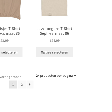
de
de
productpagina
productpagina
isjes T-Shirt
Levv Jongens T-Shirt
v.a. maat 86
Seph v.a. maat 86
€
23,99
€
24,99
Dit
Dit
 selecteren
Opties selecteren
product
product
heeft
heeft
meerdere
meerdere
variaties.
variaties.
Gesorteerd
 wordt getoond
Deze
Deze
op
optie
optie
1
2
nieuwste
kan
kan
gekozen
gekozen
worden
worden
op
op
de
de