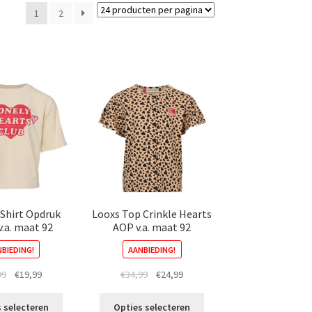
1
2
-Shirt Opdruk
Looxs Top Crinkle Hearts
v.a. maat 92
AOP v.a. maat 92
BIEDING!
AANBIEDING!
Oorspronkelijke
Huidige
Oorspronkelijke
Huidige
99
€
19,99
€
34,99
€
24,99
prijs
prijs
prijs
prijs
Dit
Dit
was:
is:
was:
is:
 selecteren
Opties selecteren