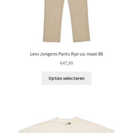
productpagina
Levv Jongens Pants Ryo v.a. maat 86
€
47,99
Dit
Opties selecteren
product
heeft
meerdere
variaties.
Deze
optie
kan