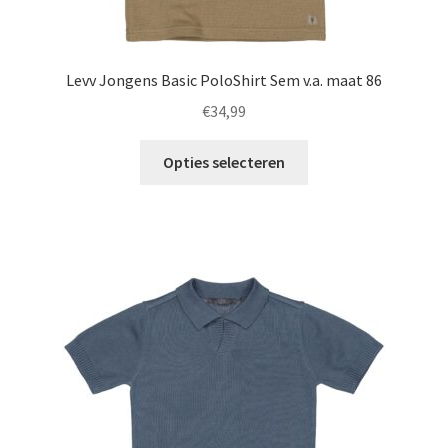
Levv Jongens Basic PoloShirt Sem v.a. maat 86
€
34,99
Dit
Opties selecteren
product
heeft
meerdere
variaties.
Deze
optie
kan
gekozen
worden
op
de