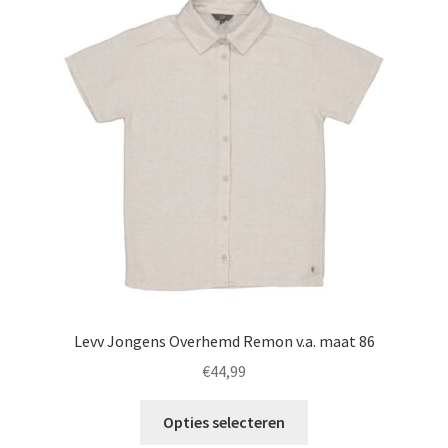
Deze
optie
kan
gekozen
worden
op
de
productpagina
Levv Jongens Overhemd Remon v.a. maat 86
€
44,99
Dit
Opties selecteren
product