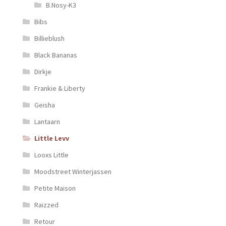
B.Nosy-K3
Bibs
Billieblush
Black Bananas
Dirkje
Frankie & Liberty
Geisha
Lantaarn
Little Levv
Looxs Little
Moodstreet Winterjassen
Petite Maison
Raizzed
Retour