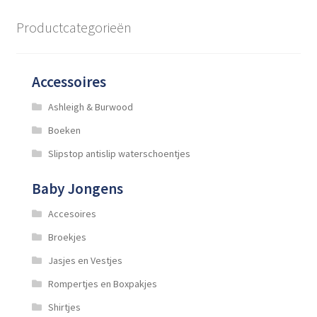
Deze
optie
Productcategorieën
kan
gekozen
worden
Accessoires
op
de
Ashleigh & Burwood
productpagina
Boeken
Slipstop antislip waterschoentjes
Baby Jongens
Accesoires
Broekjes
Jasjes en Vestjes
Rompertjes en Boxpakjes
Shirtjes