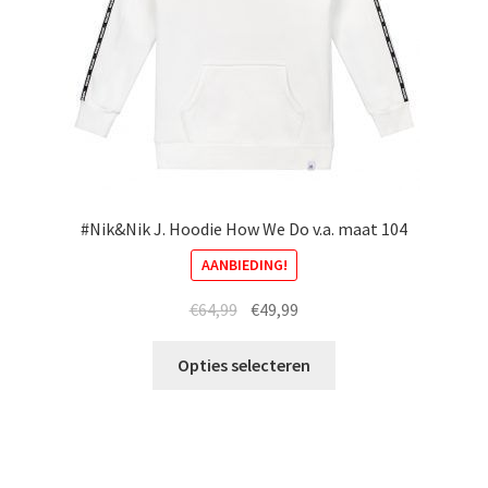
de
productpagina
#Nik&Nik J. Hoodie How We Do v.a. maat 104
AANBIEDING!
Oorspronkelijke
Huidige
€
64,99
€
49,99
prijs
prijs
Dit
was:
is:
Opties selecteren
product
€64,99.
€49,99.
heeft
meerdere
variaties.