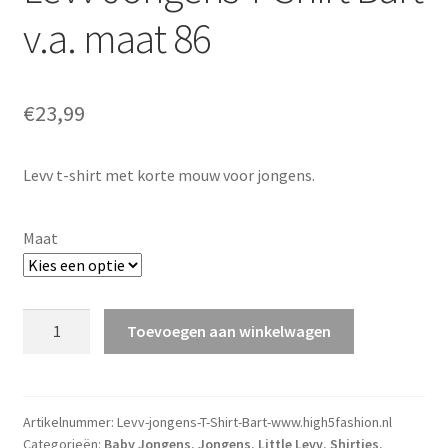
v.a. maat 86
€
23,99
Levv t-shirt met korte mouw voor jongens.
Maat
Levv
Toevoegen aan winkelwagen
Jongens
T-
Shirt
Bart
Artikelnummer:
Levv-jongens-T-Shirt-Bart-www.high5fashion.nl
Categorieën:
Baby Jongens
,
Jongens
,
Little Levv
,
Shirtjes
,
v.a.