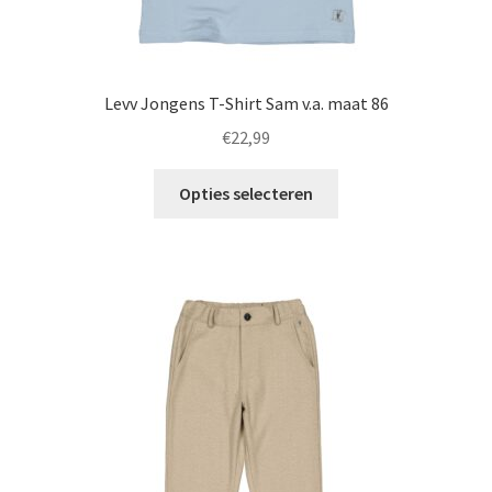
Levv Jongens T-Shirt Sam v.a. maat 86
€
22,99
Dit
Opties selecteren
product
heeft
meerdere
variaties.
Deze
optie
kan
gekozen
worden
op
de