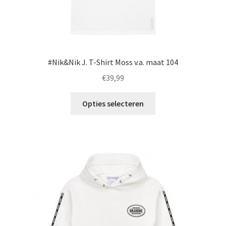
#Nik&Nik J. T-Shirt Moss v.a. maat 104
€
39,99
Dit
Opties selecteren
product
heeft
meerdere
variaties.
Deze
optie
kan
gekozen
worden
op