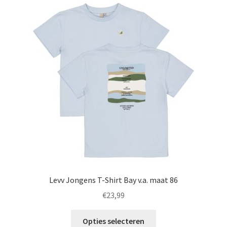
Deze
optie
kan
gekozen
worden
op
de
productpagina
Levv Jongens T-Shirt Bay v.a. maat 86
€
23,99
Dit
Opties selecteren