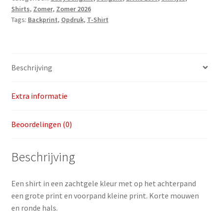
Shirts
,
Zomer
,
Zomer 2026
maat
Tags:
Backprint
,
Opdruk
,
T-Shirt
86
aantal
Beschrijving
Extra informatie
Beoordelingen (0)
Beschrijving
Een shirt in een zachtgele kleur met op het achterpand
een grote print en voorpand kleine print. Korte mouwen
en ronde hals.