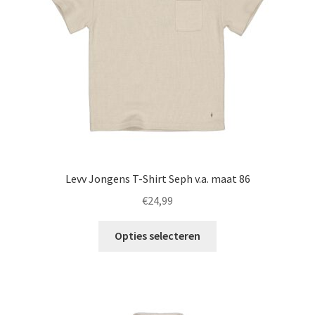
worden
op
de
productpagina
Levv Jongens T-Shirt Seph v.a. maat 86
€
24,99
Dit
Opties selecteren
product
heeft
meerdere
variaties.