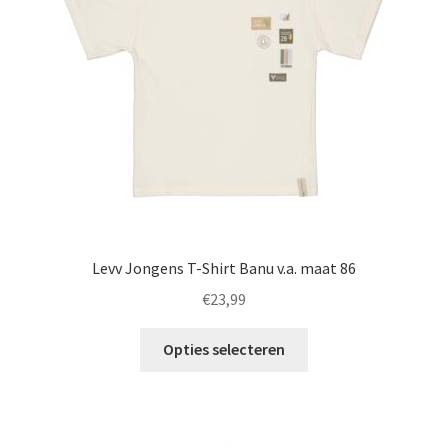
gekozen
worden
op
de
productpagina
Levv Jongens T-Shirt Banu v.a. maat 86
€
23,99
Dit
Opties selecteren
product
heeft
meerdere
variaties.