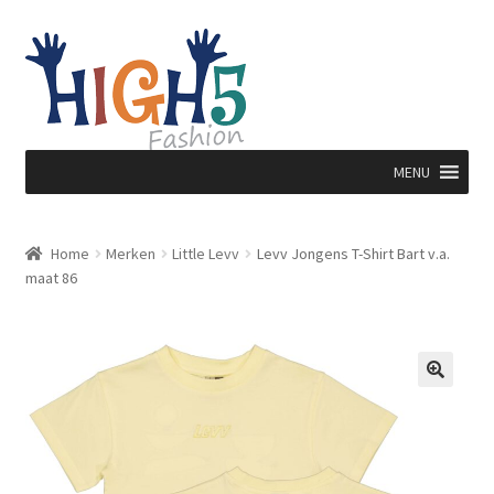
Ga
Ga
door
direct
naar
naar
navigatie
de
inhoud
MENU
Home
Merken
Little Levv
Levv Jongens T-Shirt Bart v.a.
maat 86
🔍