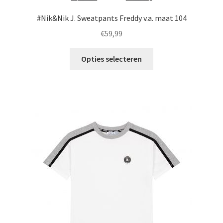
#Nik&Nik J. Sweatpants Freddy v.a. maat 104
€
59,99
Dit
Opties selecteren
product
heeft
meerdere
variaties.
Deze
optie
kan
gekozen
worden
op
de
productpagina