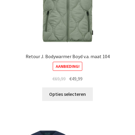
productpagina
Retour J. Bodywarmer Boyd v.a. maat 104
AANBIEDING!
Oorspronkelijke
Huidige
€
69,99
€
49,99
prijs
prijs
Dit
was:
is:
Opties selecteren
product
€69,99.
€49,99.
heeft
meerdere
variaties.
Deze