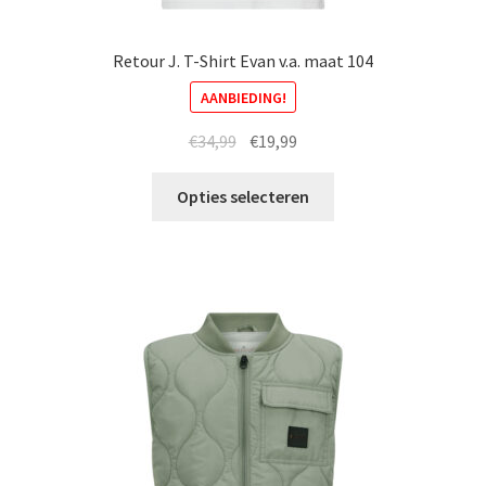
Retour J. T-Shirt Evan v.a. maat 104
AANBIEDING!
Oorspronkelijke
Huidige
€
34,99
€
19,99
prijs
prijs
Dit
was:
is:
Opties selecteren
product
€34,99.
€19,99.
heeft
meerdere
variaties.
Deze
optie
kan
gekozen
worden
op
de