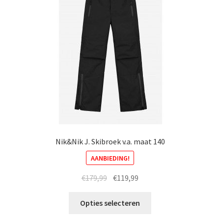
Nik&Nik J. Skibroek v.a. maat 140
AANBIEDING!
Oorspronkelijke
Huidige
€
179,99
€
119,99
prijs
prijs
Dit
was:
is:
Opties selecteren
product
€179,99.
€119,99.