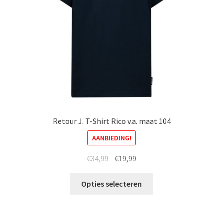
worden
op
de
productpagina
Retour J. T-Shirt Rico v.a. maat 104
AANBIEDING!
Oorspronkelijke
Huidige
€
34,99
€
19,99
prijs
prijs
Dit
was:
is:
Opties selecteren
product
€34,99.
€19,99.
heeft
meerdere