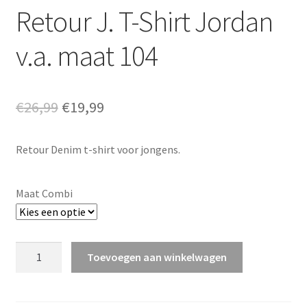
Retour J. T-Shirt Jordan
v.a. maat 104
Oorspronkelijke
Huidige
€
26,99
€
19,99
prijs
prijs
Retour Denim t-shirt voor jongens.
was:
is:
€26,99.
€19,99.
Maat Combi
Retour
Toevoegen aan winkelwagen
J.
T-
Shirt