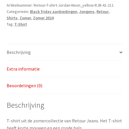
Jordan
Artikelnummer:
Retour-T-shirt-Jordan-Neon_yellow-RJB-41-211
Categorieën:
Black friday aanbiedingen
,
Jongens
,
Retour
,
v.a.
Shirts
,
Zomer
,
Zomer 2024
maat
Tag:
T-Shirt
104
aantal
Beschrijving
Extra informatie
Beoordelingen (0)
Beschrijving
T-shirt uit de zomercollectie van Retour Jeans. Het T-shirt
heeft korte mouwen en een ronde hals.