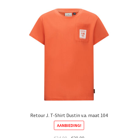
variaties.
Deze
optie
kan
gekozen
worden
op
de
productpagina
Retour J. T-Shirt Dustin v.a. maat 104
AANBIEDING!
Oorspronkelijke
Huidige