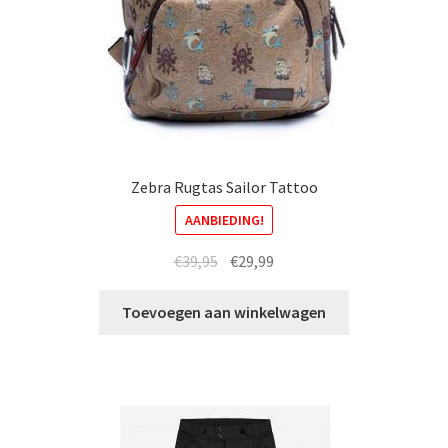
Zebra Rugtas Sailor Tattoo
AANBIEDING!
Oorspronkelijke
Huidige
€
39,95
€
29,99
prijs
prijs
was:
is:
Toevoegen aan winkelwagen
€39,95.
€29,99.