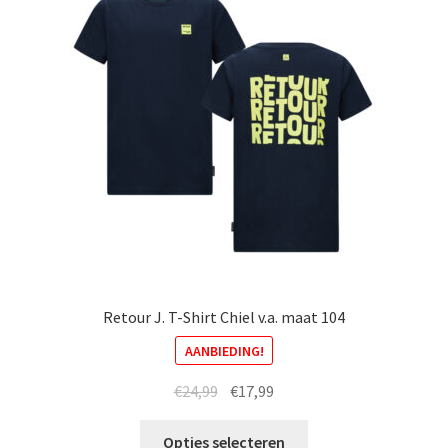
optie
kan
gekozen
worden
op
de
productpagina
Retour J. T-Shirt Chiel v.a. maat 104
AANBIEDING!
Oorspronkelijke
Huidige
€
24,99
€
17,99
prijs
prijs
Dit
was:
is:
Opties selecteren