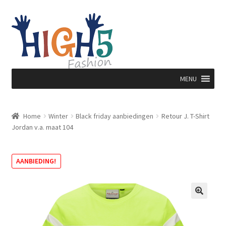
Ga
Ga
door
direct
naar
naar
navigatie
de
inhoud
MENU
Home
Winter
Black friday aanbiedingen
Retour J. T-Shirt
Jordan v.a. maat 104
AANBIEDING!
🔍