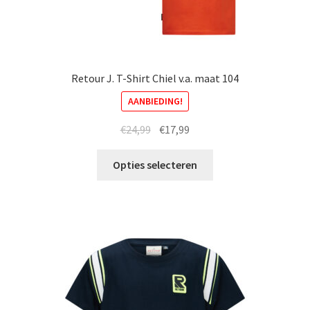
Retour J. T-Shirt Chiel v.a. maat 104
AANBIEDING!
Oorspronkelijke
Huidige
€
24,99
€
17,99
prijs
prijs
Dit
was:
is:
Opties selecteren
product
€24,99.
€17,99.
heeft
meerdere
variaties.
Deze
optie
kan
gekozen