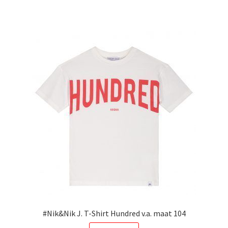
heeft
meerdere
variaties.
Deze
optie
kan
gekozen
worden
op
de
productpagina
#Nik&Nik J. T-Shirt Hundred v.a. maat 104