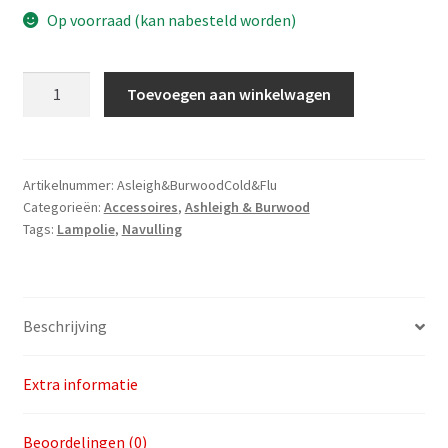
Op voorraad (kan nabesteld worden)
Lamp
Toevoegen aan winkelwagen
Oil
Cold
&
Flu
Artikelnummer:
Asleigh&BurwoodCold&Flu
Categorieën:
Accessoires
,
Ashleigh & Burwood
aantal
Tags:
Lampolie
,
Navulling
Beschrijving
Extra informatie
Beoordelingen (0)