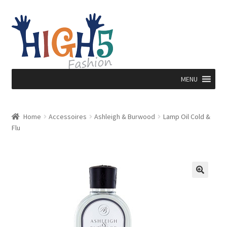
Ga
Ga
door
direct
naar
naar
navigatie
de
inhoud
MENU
Home
Accessoires
Ashleigh & Burwood
Lamp Oil Cold &
Flu
🔍