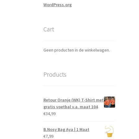
WordPress.org
Cart
Geen producten in de winkelwagen.
Products
Retour Oranje (WK) T-Shirt met
gratis voetbal v.a. maat 104
€
34,99
B.Nosy Bag Aya | 1 Maat
€
7,99