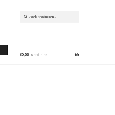
Zoeken
Zoeken
naar:
€
0,00
0 artikelen