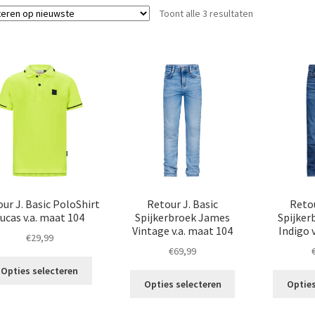
Gesorteerd
Toont alle 3 resultaten
op
nieuwste
ur J. Basic PoloShirt
Retour J. Basic
Retou
ucas v.a. maat 104
Spijkerbroek James
Spijker
Vintage v.a. maat 104
Indigo 
€
29,99
€
69,99
Dit
Opties selecteren
Dit
product
Opties selecteren
Opties
product
heeft
heeft
meerdere