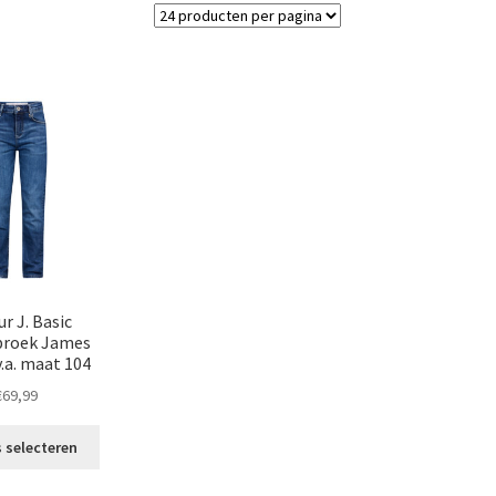
r J. Basic
broek James
v.a. maat 104
€
69,99
Dit
 selecteren
product
heeft