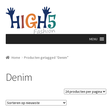
Ga
Ga
door
direct
naar
naar
navigatie
de
inhoud
MENU
Home
Producten getagged “Denim”
Denim