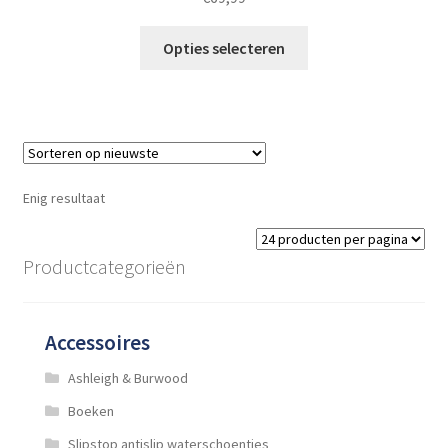
Dit
Opties selecteren
product
heeft
meerdere
variaties.
Deze
optie
Enig resultaat
kan
gekozen
worden
Productcategorieën
op
de
productpagina
Accessoires
Ashleigh & Burwood
Boeken
Slipstop antislip waterschoentjes