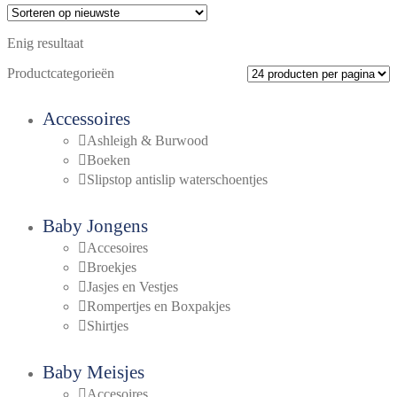
heeft
meerdere
Enig resultaat
variaties.
Deze
Productcategorieën
optie
kan
gekozen
Accessoires
worden
Ashleigh & Burwood
op
de
Boeken
productpagina
Slipstop antislip waterschoentjes
Baby Jongens
Accesoires
Broekjes
Jasjes en Vestjes
Rompertjes en Boxpakjes
Shirtjes
Baby Meisjes
Accesoires