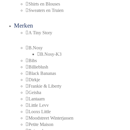
Shirts en Blouses
Sweaters en Truien
Merken
A Tiny Story
B.Nosy
B.Nosy-K3
Bibs
Billieblush
Black Bananas
Dirkje
Frankie & Liberty
Geisha
Lantaarn
Little Levv
Looxs Little
Moodstreet Winterjassen
Petite Maison