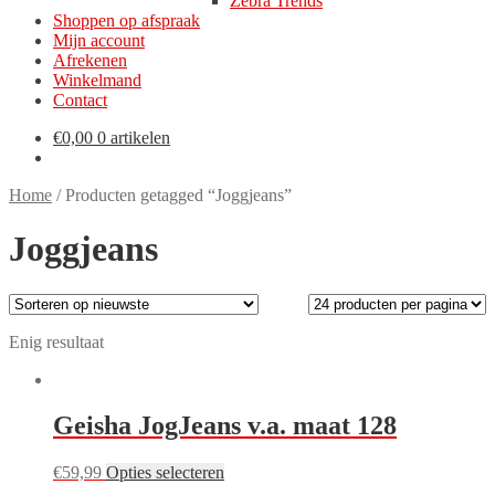
Zebra Trends
Shoppen op afspraak
Mijn account
Afrekenen
Winkelmand
Contact
€
0,00
0 artikelen
Home
/
Producten getagged “Joggjeans”
Joggjeans
Enig resultaat
Geisha JogJeans v.a. maat 128
Dit
€
59,99
Opties selecteren
product