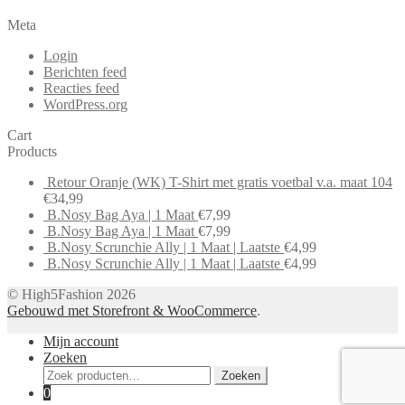
Meta
Login
Berichten feed
Reacties feed
WordPress.org
Cart
Products
Retour Oranje (WK) T-Shirt met gratis voetbal v.a. maat 104
€
34,99
B.Nosy Bag Aya | 1 Maat
€
7,99
B.Nosy Bag Aya | 1 Maat
€
7,99
B.Nosy Scrunchie Ally | 1 Maat | Laatste
€
4,99
B.Nosy Scrunchie Ally | 1 Maat | Laatste
€
4,99
© High5Fashion 2026
Gebouwd met Storefront & WooCommerce
.
Mijn account
Zoeken
Zoeken
Zoeken
naar:
0