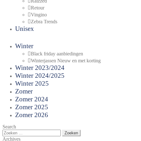
Raizzed
Retour
Vingino
Zebra Trends
Unisex
Winter
Black friday aanbiedingen
Winterjassen Nieuw en met korting
Winter 2023/2024
Winter 2024/2025
Winter 2025
Zomer
Zomer 2024
Zomer 2025
Zomer 2026
Search
Zoeken
naar:
Archives