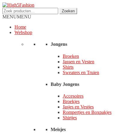
Ga
Ga
door
direct
Zoeken
Zoeken
naar
naar
naar:
MENU
MENU
navigatie
de
inhoud
Home
Webshop
Jongens
Broeken
Jassen en Vesten
Shirts
Sweaters en Truien
Baby Jongens
Accesoires
Broekjes
Jasjes en Vestjes
Rompertjes en Boxpakjes
Shirtjes
Meisjes