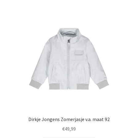
variaties.
Deze
optie
kan
gekozen
worden
op
de
productpagina
Dirkje Jongens Zomerjasje v.a. maat 92
€
49,99