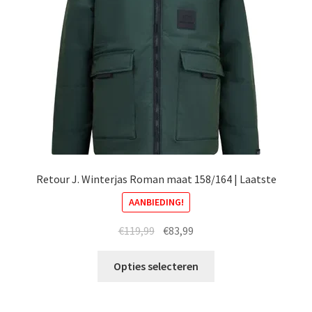
worden
op
de
productpagina
Retour J. Winterjas Roman maat 158/164 | Laatste
AANBIEDING!
Oorspronkelijke
Huidige
€
119,99
€
83,99
prijs
prijs
Dit
was:
is:
Opties selecteren
product
€119,99.
€83,99.
heeft
meerdere