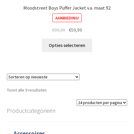
Moodstreet Boys Puffer Jacket v.a. maat 92
AANBIEDING!
Oorspronkelijke
Huidige
€
99,99
€
59,99
prijs
prijs
Dit
was:
is:
Opties selecteren
product
€99,99.
€59,99.
heeft
meerdere
variaties.
Deze
optie
Gesorteerd
Toont alle 9 resultaten
kan
op
gekozen
nieuwste
worden
Productcategorieën
op
de
productpagina
Accessoires