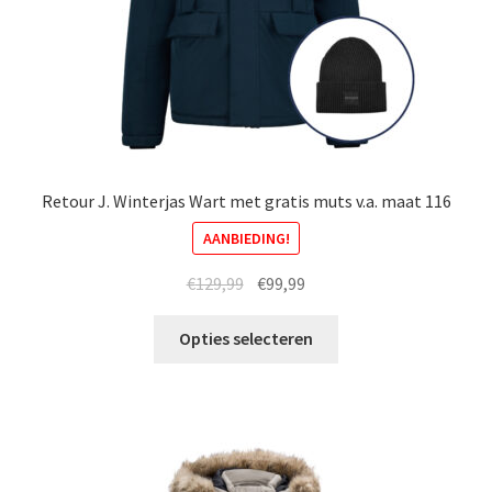
productpagina
Retour J. Winterjas Wart met gratis muts v.a. maat 116
AANBIEDING!
Oorspronkelijke
Huidige
€
129,99
€
99,99
prijs
prijs
Dit
was:
is:
Opties selecteren
product
€129,99.
€99,99.
heeft
meerdere
variaties.
Deze
optie