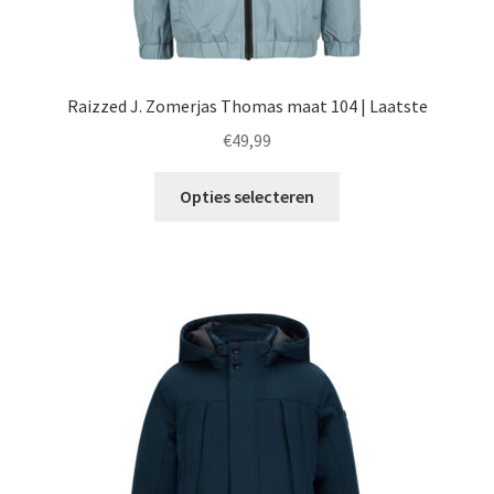
Raizzed J. Zomerjas Thomas maat 104 | Laatste
€
49,99
Dit
Opties selecteren
product
heeft
meerdere
variaties.
Deze
optie
kan
gekozen
worden
op
de