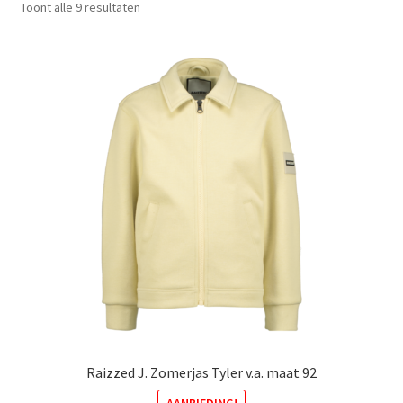
Gesorteerd
Toont alle 9 resultaten
op
nieuwste
Raizzed J. Zomerjas Tyler v.a. maat 92
AANBIEDING!