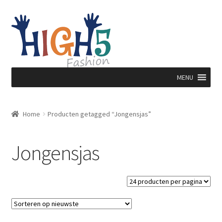
Ga
Ga
door
direct
naar
naar
navigatie
de
inhoud
MENU
Home
Producten getagged “Jongensjas”
Jongensjas