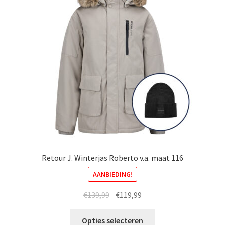
kan
gekozen
worden
op
de
productpagina
Retour J. Winterjas Roberto v.a. maat 116
AANBIEDING!
Oorspronkelijke
Huidige
€
139,99
€
119,99
prijs
prijs
Dit
was:
is:
Opties selecteren