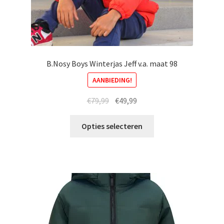
B.Nosy Boys Winterjas Jeff v.a. maat 98
AANBIEDING!
Oorspronkelijke
Huidige
€
79,99
€
49,99
prijs
prijs
Dit
was:
is:
Opties selecteren
product
€79,99.
€49,99.
heeft
meerdere
variaties.
Deze
optie
kan
gekozen