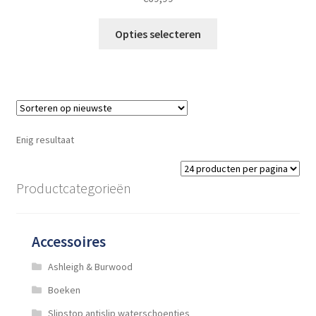
Dit
Opties selecteren
product
heeft
meerdere
variaties.
Deze
optie
Enig resultaat
kan
gekozen
worden
Productcategorieën
op
de
productpagina
Accessoires
Ashleigh & Burwood
Boeken
Slipstop antislip waterschoentjes