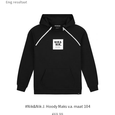
Enig resultaat
#Nik&Nik J. Hoody Maks v.a. maat 104
€
69,99