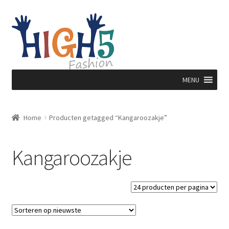
Ga
Ga
door
direct
naar
naar
navigatie
de
inhoud
MENU
Home
Producten getagged “Kangaroozakje”
Kangaroozakje