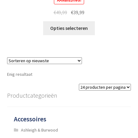
Oorspronkelijke
Huidige
€
49,99
€
39,99
prijs
prijs
Dit
was:
is:
Opties selecteren
product
€49,99.
€39,99.
heeft
meerdere
variaties.
Deze
optie
Enig resultaat
kan
gekozen
worden
Productcategorieën
op
de
productpagina
Accessoires
Ashleigh & Burwood