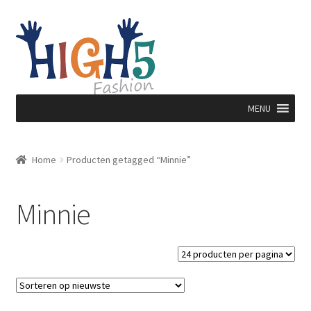
Ga
Ga
door
direct
naar
naar
navigatie
de
inhoud
MENU
Home
Producten getagged “Minnie”
Minnie