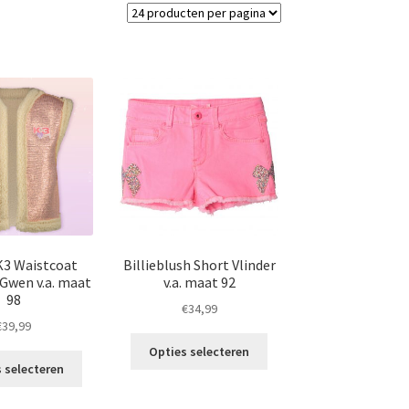
K3 Waistcoat
Billieblush Short Vlinder
 Gwen v.a. maat
v.a. maat 92
98
€
34,99
€
39,99
Dit
Opties selecteren
Dit
product
 selecteren
product
heeft
heeft
meerdere