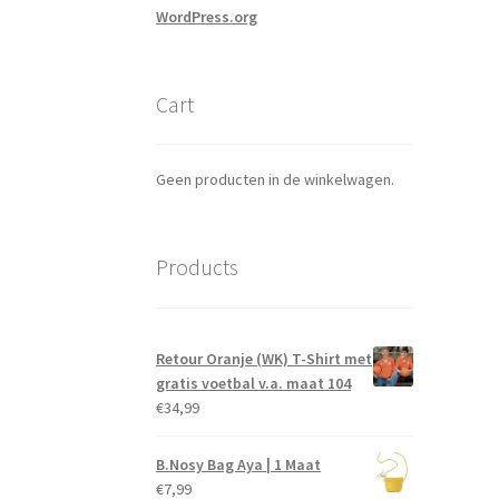
WordPress.org
Cart
Geen producten in de winkelwagen.
Products
Retour Oranje (WK) T-Shirt met
gratis voetbal v.a. maat 104
€
34,99
B.Nosy Bag Aya | 1 Maat
€
7,99