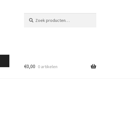
Zoeken
Zoeken
naar:
€
0,00
0 artikelen