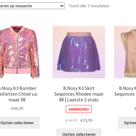
Gesorteerd
Toont alle 7 resultaten
op
nieuwste
B.Nosy K3 Bomber
B.Nosy K3 Skirt
B.Nosy 
ailletten Chloé v.a.
Sequinces Rhodee maat
Sequinces
maat 98
98 | Laatste 2 stuks
€
49,99
AANBIEDING!
Dit
Oorspronkelijke
Huidige
€
34,99
€
29,99
Opties selecteren
Opties
product
prijs
prijs
Dit
heeft
was:
is:
Opties selecteren