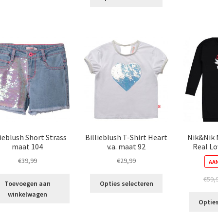
product
meerdere
€34,99.
€29,99.
heeft
variaties.
meerdere
Deze
variaties.
optie
Deze
kan
optie
gekozen
kan
worden
gekozen
op
worden
de
op
productpagina
de
productpagina
lieblush Short Strass
Billieblush T-Shirt Heart
Nik&Nik 
maat 104
v.a. maat 92
Real L
€
39,99
€
29,99
AAN
Dit
€
59,
Toevoegen aan
Opties selecteren
product
winkelwagen
heeft
Opties
meerdere