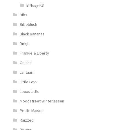
B.Nosy-K3
Bibs
Billieblush
Black Bananas
Dirkje
Frankie & Liberty
Geisha
Lantaarn
Little Levv
Looxs Little
Moodstreet Winterjassen
Petite Maison
Raizzed
Retour