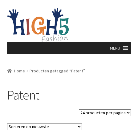
Ga
Ga
door
direct
naar
naar
navigatie
de
inhoud
MENU
Home
Producten getagged “Patent”
Patent