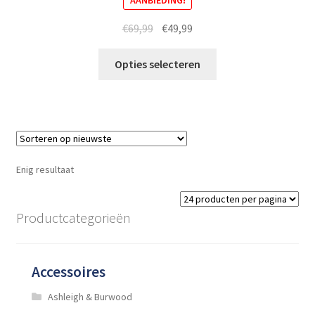
Oorspronkelijke
Huidige
€
69,99
€
49,99
prijs
prijs
Dit
was:
is:
Opties selecteren
product
€69,99.
€49,99.
heeft
meerdere
variaties.
Deze
optie
Enig resultaat
kan
gekozen
worden
Productcategorieën
op
de
productpagina
Accessoires
Ashleigh & Burwood