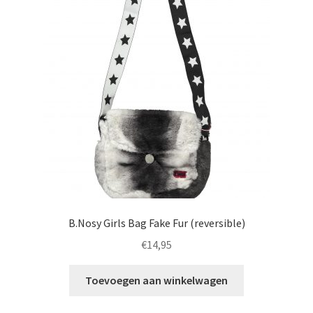
optie
kan
gekozen
worden
op
de
productpagina
B.Nosy Girls Bag Fake Fur (reversible)
€
14,95
Toevoegen aan winkelwagen