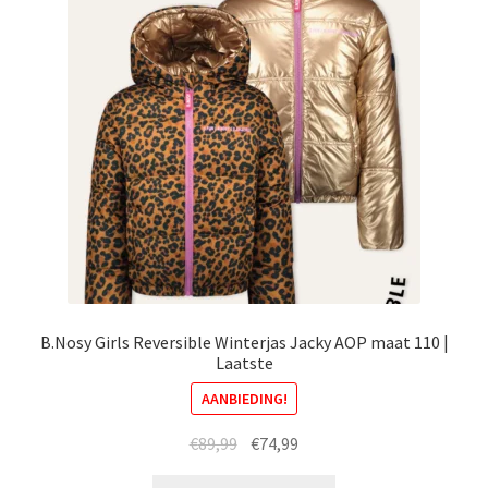
kan
gekozen
worden
op
de
productpagina
B.Nosy Girls Reversible Winterjas Jacky AOP maat 110 |
Laatste
AANBIEDING!
Oorspronkelijke
Huidige
€
89,99
€
74,99
prijs
prijs
Dit