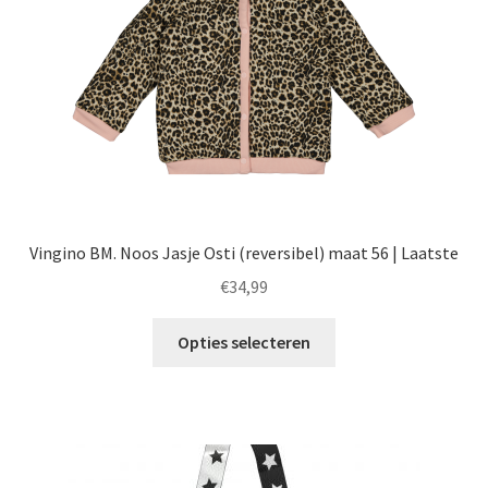
op
de
productpagina
Vingino BM. Noos Jasje Osti (reversibel) maat 56 | Laatste
€
34,99
Dit
Opties selecteren
product
heeft
meerdere
variaties.
Deze