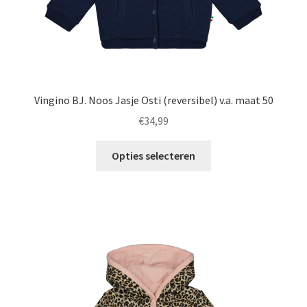
Vingino BJ. Noos Jasje Osti (reversibel) v.a. maat 50
€
34,99
Dit
Opties selecteren
product
heeft
meerdere
variaties.
Deze
optie
kan
gekozen
worden