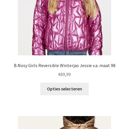
op
de
productpagina
B.Nosy Girls Reversible Winterjas Jessie v.a. maat 98
€
89,99
Dit
Opties selecteren
product
heeft
meerdere
variaties.
Deze
optie