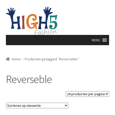
Ga
Ga
door
direct
naar
naar
navigatie
de
inhoud
MENU
Home
Producten getagged “Reverseble”
Reverseble