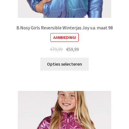
B.Nosy Girls Reversible Winterjas Joy v.a. maat 98
AANBIEDING!
Oorspronkelijke
Huidige
€
79,99
€
59,99
prijs
prijs
Dit
was:
is:
Opties selecteren
product
€79,99.
€59,99.
heeft
meerdere
variaties.
Deze
optie
kan
gekozen
worden