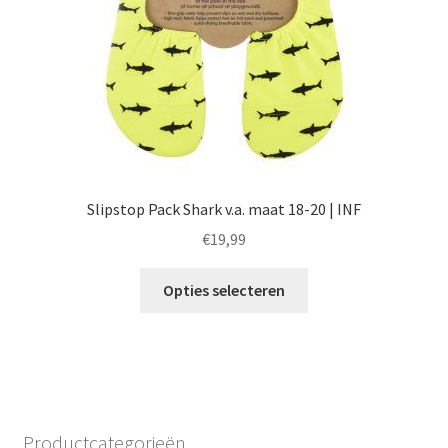
Slipstop Pack Shark v.a. maat 18-20 | INF
€
19,99
Dit
Opties selecteren
product
heeft
meerdere
variaties.
Deze
optie
Productcategorieën