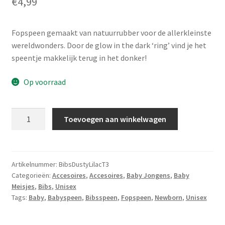
€
4,99
Fopspeen gemaakt van natuurrubber voor de allerkleinste
wereldwonders. Door de glow in the dark ‘ring’ vind je het
speentje makkelijk terug in het donker!
Op voorraad
Bibs
Toevoegen aan winkelwagen
Fopspeen
Dusty
Lilac
(Mt.3/18+
Artikelnummer:
BibsDustyLilacT3
Categorieën:
Accesoires
,
Accesoires
,
Baby Jongens
,
Baby
mnd)
Meisjes
,
Bibs
,
Unisex
aantal
Tags:
Baby
,
Babyspeen
,
Bibsspeen
,
Fopspeen
,
Newborn
,
Unisex