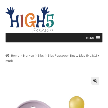
Ga
Ga
door
direct
naar
naar
navigatie
de
inhoud
MENU
Home
Merken
Bibs
Bibs Fopspeen Dusty Lilac (Mt.3/18+
mnd)
🔍