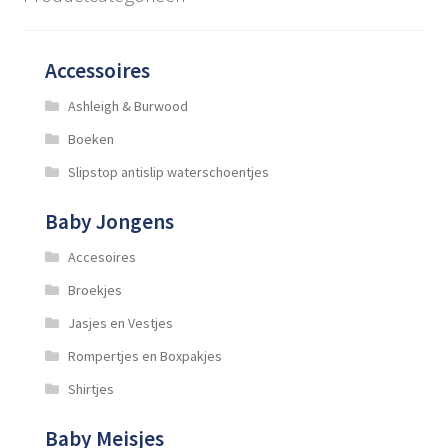
kan
gekozen
worden
Accessoires
op
de
Ashleigh & Burwood
productpagina
Boeken
Slipstop antislip waterschoentjes
Baby Jongens
Accesoires
Broekjes
Jasjes en Vestjes
Rompertjes en Boxpakjes
Shirtjes
Baby Meisjes