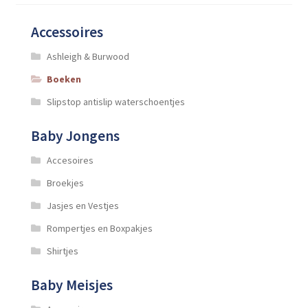
gekozen
worden
Accessoires
op
de
Ashleigh & Burwood
productpagina
Boeken
Slipstop antislip waterschoentjes
Baby Jongens
Accesoires
Broekjes
Jasjes en Vestjes
Rompertjes en Boxpakjes
Shirtjes
Baby Meisjes