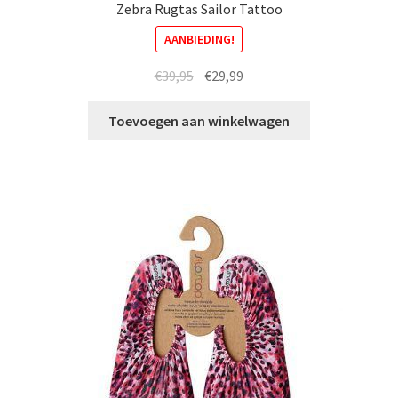
Zebra Rugtas Sailor Tattoo
AANBIEDING!
Oorspronkelijke
Huidige
€
39,95
€
29,99
prijs
prijs
was:
is:
Toevoegen aan winkelwagen
€39,95.
€29,99.