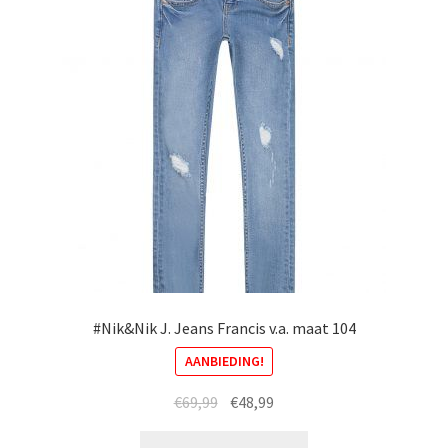
#Nik&Nik J. Jeans Francis v.a. maat 104
AANBIEDING!
Oorspronkelijke
Huidige
€
69,99
€
48,99
prijs
prijs
Dit