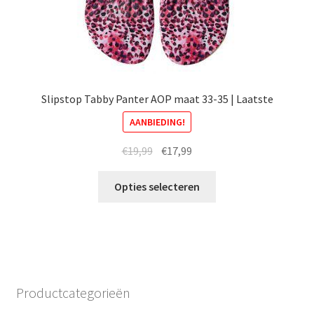
Slipstop Tabby Panter AOP maat 33-35 | Laatste
AANBIEDING!
Oorspronkelijke
Huidige
€
19,99
€
17,99
prijs
prijs
Dit
was:
is:
Opties selecteren
product
€19,99.
€17,99.
heeft
meerdere
variaties.
Deze
optie
Productcategorieën
kan