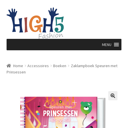
Ga
Ga
door
direct
naar
naar
navigatie
de
inhoud
MENU
Home
Accessoires
Boeken
Zaklampboek Speuren met
Prinsessen
🔍