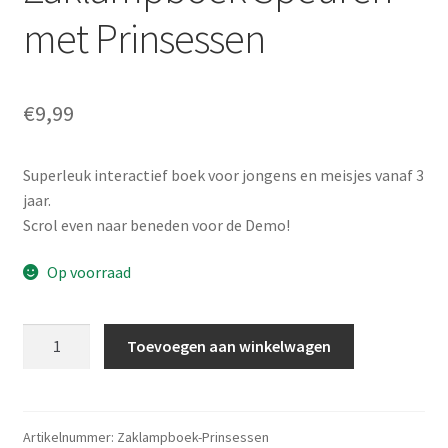
met Prinsessen
€
9,99
Superleuk interactief boek voor jongens en meisjes vanaf 3
jaar.
Scrol even naar beneden voor de Demo!
Op voorraad
Zaklampboek
Toevoegen aan winkelwagen
Speuren
met
Prinsessen
aantal
Artikelnummer:
Zaklampboek-Prinsessen