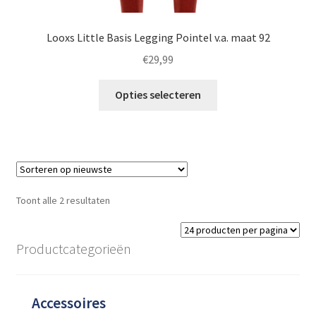
Looxs Little Basis Legging Pointel v.a. maat 92
€
29,99
Dit
Opties selecteren
product
heeft
meerdere
variaties.
Deze
optie
Gesorteerd
Toont alle 2 resultaten
kan
op
gekozen
nieuwste
worden
Productcategorieën
op
de
productpagina
Accessoires