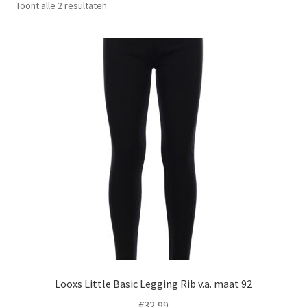
Gesorteerd
Toont alle 2 resultaten
op
nieuwste
Looxs Little Basic Legging Rib v.a. maat 92
€
32,99