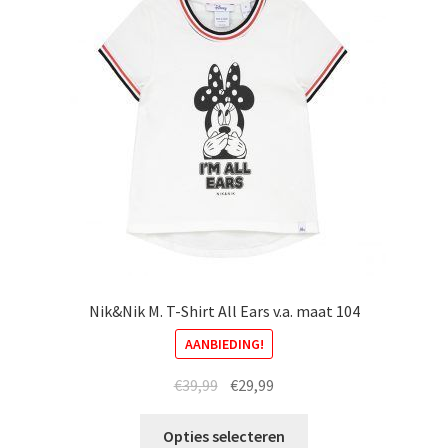
worden
op
de
productpagina
Nik&Nik M. T-Shirt All Ears v.a. maat 104
AANBIEDING!
Oorspronkelijke
Huidige
€
39,99
€
29,99
prijs
prijs
Dit
was:
is:
Opties selecteren