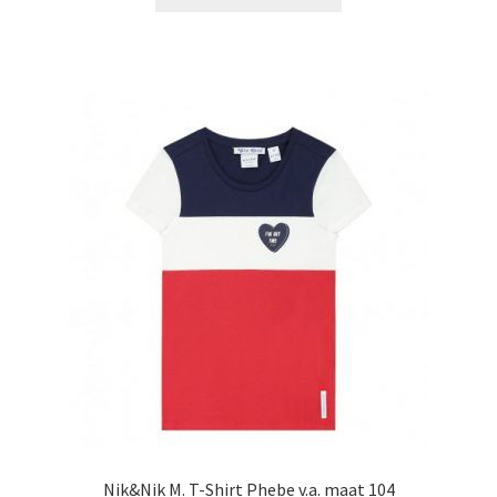
product
€39,99.
€29,99.
heeft
meerdere
variaties.
Deze
optie
kan
gekozen
worden
op
de
productpagina
Nik&Nik M. T-Shirt Phebe v.a. maat 104