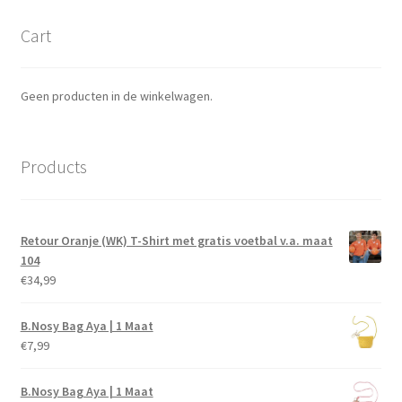
Cart
Geen producten in de winkelwagen.
Products
Retour Oranje (WK) T-Shirt met gratis voetbal v.a. maat
104
€
34,99
B.Nosy Bag Aya | 1 Maat
€
7,99
B.Nosy Bag Aya | 1 Maat