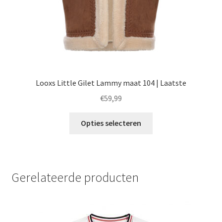
productpagina
Looxs Little Gilet Lammy maat 104 | Laatste
€
59,99
Dit
Opties selecteren
product
heeft
meerdere
variaties.
Gerelateerde producten
Deze
optie
kan
gekozen