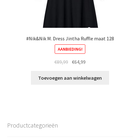
#Nik&Nik M. Dress Jintha Ruffle maat 128
AANBIEDING!
Oorspronkelijke
Huidige
€
89,99
€
64,99
prijs
prijs
was:
is:
Toevoegen aan winkelwagen
€89,99.
€64,99.
Productcategorieën