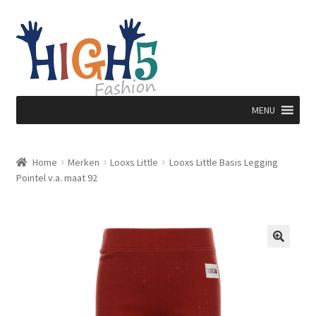
Ga
Ga
door
direct
naar
naar
navigatie
de
inhoud
MENU
Home
Merken
Looxs Little
Looxs Little Basis Legging
Pointel v.a. maat 92
🔍