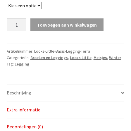
Looxs
Toevoegen aan winkelwagen
Little
Basis
Legging
Pointel
Artikelnummer:
Looxs-Little-Basis-Legging-Terra
Categorieën:
Broeken en Leggings
,
Looxs Little
,
Meisjes
,
Winter
v.a.
Tag:
Legging
maat
92
aantal
Beschrijving
Extra informatie
Beoordelingen (0)