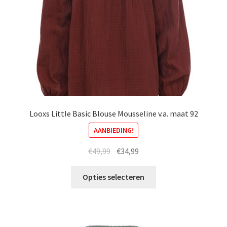
Looxs Little Basic Blouse Mousseline v.a. maat 92
AANBIEDING!
Oorspronkelijke
Huidige
€
49,99
€
34,99
prijs
prijs
Dit
was:
is:
Opties selecteren
product
€49,99.
€34,99.
heeft
meerdere
variaties.