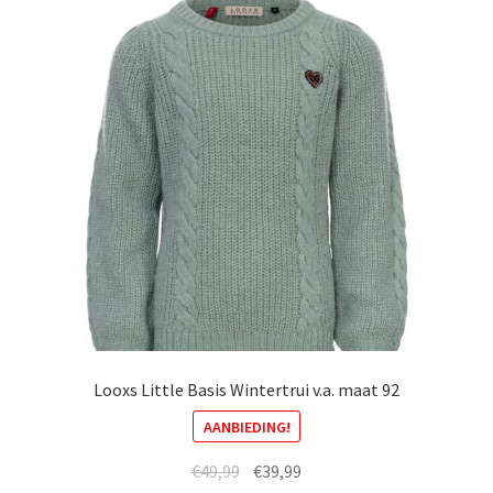
Deze
optie
kan
gekozen
worden
op
de
productpagina
Looxs Little Basis Wintertrui v.a. maat 92
AANBIEDING!
Oorspronkelijke
Huidige
€
49,99
€
39,99