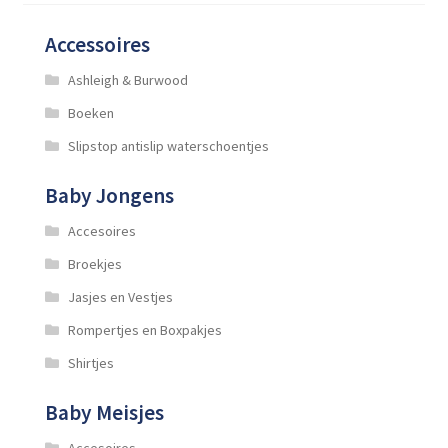
gekozen
worden
Accessoires
op
de
Ashleigh & Burwood
productpagina
Boeken
Slipstop antislip waterschoentjes
Baby Jongens
Accesoires
Broekjes
Jasjes en Vestjes
Rompertjes en Boxpakjes
Shirtjes
Baby Meisjes
Accesoires