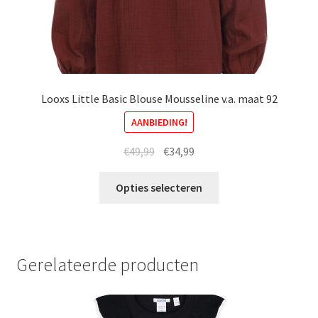
Looxs Little Basic Blouse Mousseline v.a. maat 92
AANBIEDING!
Oorspronkelijke
Huidige
€
49,99
€
34,99
prijs
prijs
Dit
was:
is:
Opties selecteren
product
€49,99.
€34,99.
heeft
meerdere
variaties.
Gerelateerde producten
Deze
optie
kan