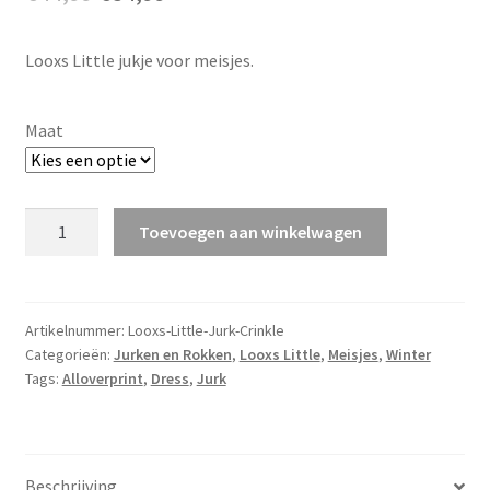
prijs
prijs
Looxs Little jukje voor meisjes.
was:
is:
€44,99.
€34,99.
Maat
Looxs
Toevoegen aan winkelwagen
Little
Dress
Crinkle
v.a.
Artikelnummer:
Looxs-Little-Jurk-Crinkle
Categorieën:
Jurken en Rokken
,
Looxs Little
,
Meisjes
,
Winter
maat
Tags:
Alloverprint
,
Dress
,
Jurk
92
aantal
Beschrijving