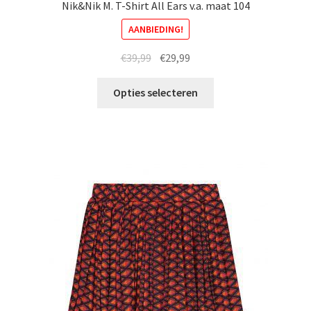
Nik&Nik M. T-Shirt All Ears v.a. maat 104
AANBIEDING!
Oorspronkelijke
Huidige
€
39,99
€
29,99
prijs
prijs
Dit
was:
is:
Opties selecteren
product
€39,99.
€29,99.
heeft
meerdere
variaties.
Deze
optie
kan
gekozen
worden
op
de
productpagina