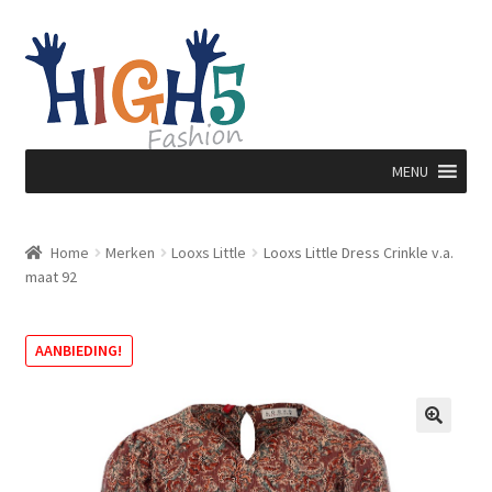
Ga
Ga
door
direct
naar
naar
navigatie
de
inhoud
MENU
Home
Merken
Looxs Little
Looxs Little Dress Crinkle v.a.
maat 92
AANBIEDING!
🔍