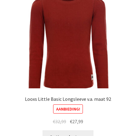
Looxs Little Basic Longsleeve v.a. maat 92
AANBIEDING!
Oorspronkelijke
Huidige
€
32,99
€
27,99
prijs
prijs
Dit