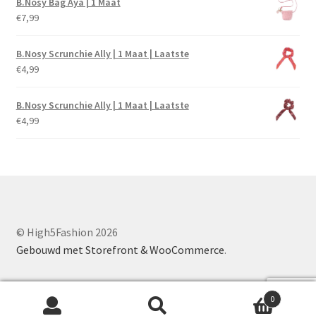
B.Nosy Bag Aya | 1 Maat
€
7,99
B.Nosy Scrunchie Ally | 1 Maat | Laatste
€
4,99
B.Nosy Scrunchie Ally | 1 Maat | Laatste
€
4,99
© High5Fashion 2026
Gebouwd met Storefront & WooCommerce
.
0
Zoeken
Zoeken