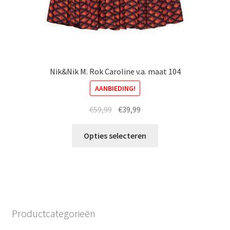
Nik&Nik M. Rok Caroline v.a. maat 104
AANBIEDING!
Oorspronkelijke
Huidige
€
59,99
€
39,99
prijs
prijs
Dit
was:
is:
Opties selecteren
product
€59,99.
€39,99.
heeft
meerdere
variaties.
Deze
optie
Productcategorieën
kan