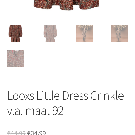
Looxs Little Dress Crinkle
v.a. maat 92
Oorspronkelijke
Huidige
€
44,99
€
34,99