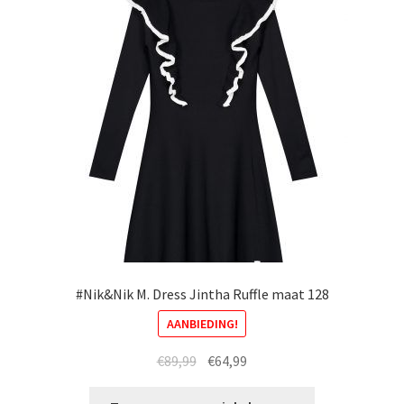
gekozen
worden
op
de
productpagina
#Nik&Nik M. Dress Jintha Ruffle maat 128
AANBIEDING!
Oorspronkelijke
Huidige
€
89,99
€
64,99
prijs
prijs