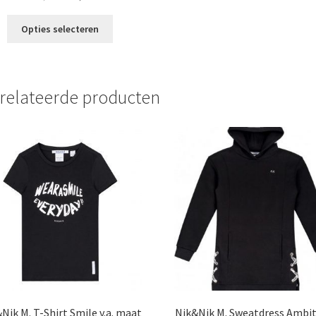
prijs
prijs
Dit
was:
is:
Opties selecteren
product
€54,99.
€34,99.
heeft
meerdere
variaties.
relateerde producten
Deze
optie
kan
gekozen
worden
op
de
productpagina
Nik M. T-Shirt Smile v.a. maat
Nik&Nik M. Sweatdress Ambit