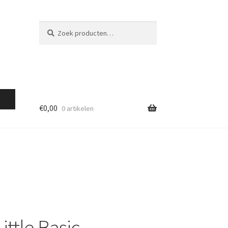
Zoeken
Zoeken
naar:
€
0,00
0 artikelen
ittle Basic