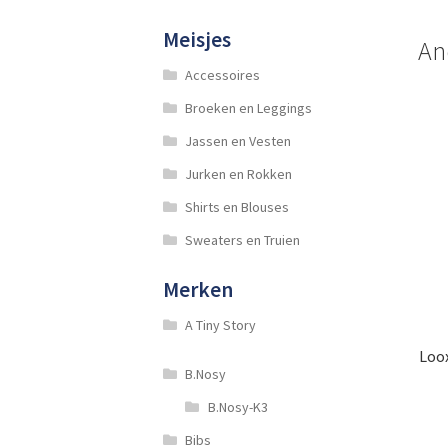
Meisjes
An
Accessoires
Broeken en Leggings
Jassen en Vesten
Jurken en Rokken
Shirts en Blouses
Sweaters en Truien
Merken
A Tiny Story
Loox
B.Nosy
B.Nosy-K3
Bibs