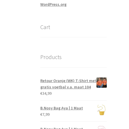
WordPress.org
Cart
Products
Retour Oranje (WK) T-Shirt met
gratis voetbal v.a. maat 104
€
34,99
B.Nosy Bag Aya | 1 Maat
€
7,99
B.Nosy Bag Aya | 1 Maat