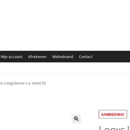
Mijn account
Afrekenen
Winkelmand
Contact
sic Longsleeve v.a. maat 92
AANBIEDING!
Looxs L
🔍