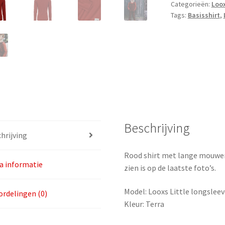
Categorieën:
Loox
maat
Tags:
Basisshirt
,
92
aantal
Beschrijving
hrijving
Rood shirt met lange mouwen
a informatie
zien is op de laatste foto’s.
Model: Looxs Little longslee
rdelingen (0)
Kleur: Terra