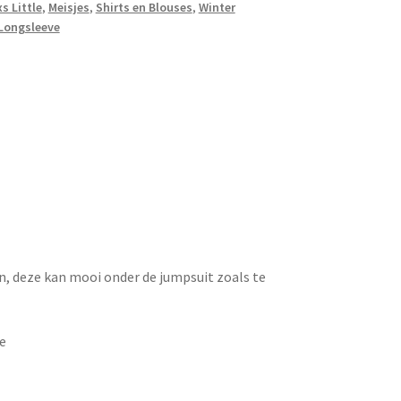
s Little
,
Meisjes
,
Shirts en Blouses
,
Winter
Longsleeve
, deze kan mooi onder de jumpsuit zoals te
ve