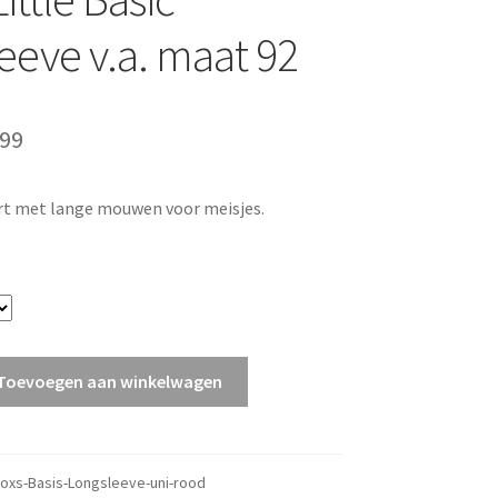
eeve v.a. maat 92
pronkelijke
Huidige
,99
s
prijs
irt met lange mouwen voor meisjes.
:
is:
99.
€27,99.
Toevoegen aan winkelwagen
oxs-Basis-Longsleeve-uni-rood