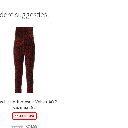
dere suggesties…
s Little Jumpsuit Velvet AOP
v.a. maat 92
AANBIEDING!
Oorspronkelijke
Huidige
€
54,99
€
34,99