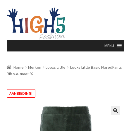
Ga
Ga
door
direct
naar
naar
navigatie
de
inhoud
MENU
Home
Merken
Looxs Little
Looxs Little Basic FlaredPants
Rib v.a. maat 92
AANBIEDING!
🔍