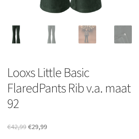
Looxs Little Basic
FlaredPants Rib v.a. maat
92
Oorspronkelijke
Huidige
€
42,99
€
29,99
prijs
prijs