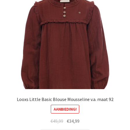
Looxs Little Basic Blouse Mousseline v.a. maat 92
AANBIEDING!
Oorspronkelijke
Huidige
€
49,99
€
34,99
prijs
prijs