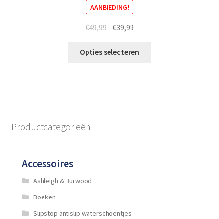
AANBIEDING!
Oorspronkelijke
Huidige
€
49,99
€
39,99
prijs
prijs
Dit
was:
is:
Opties selecteren
product
€49,99.
€39,99.
heeft
meerdere
variaties.
Deze
optie
Productcategorieën
kan
gekozen
worden
Accessoires
op
de
Ashleigh & Burwood
productpagina
Boeken
Slipstop antislip waterschoentjes