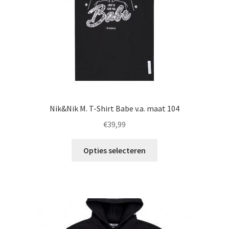
Nik&Nik M. T-Shirt Babe v.a. maat 104
€
39,99
Dit
Opties selecteren
product
heeft
meerdere
variaties.
Deze
optie