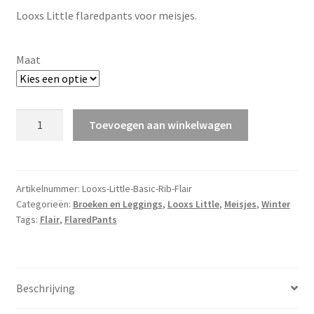
Looxs Little flaredpants voor meisjes.
was:
is:
€42,99.
€29,99.
Maat
Looxs
Toevoegen aan winkelwagen
Little
Basic
FlaredPants
Rib
Artikelnummer:
Looxs-Little-Basic-Rib-Flair
Categorieën:
Broeken en Leggings
,
Looxs Little
,
Meisjes
,
Winter
v.a.
Tags:
Flair
,
FlaredPants
maat
92
aantal
Beschrijving