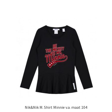
heeft
meerdere
variaties.
Deze
optie
kan
gekozen
worden
op
de
productpagina
Nik&Nik M. Shirt Minnie v.a. maat 104