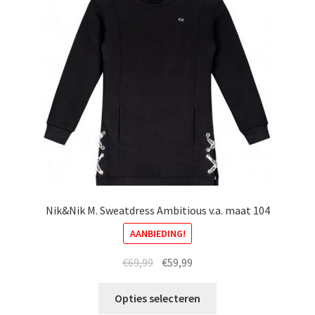
kan
gekozen
worden
op
de
productpagina
Nik&Nik M. Sweatdress Ambitious v.a. maat 104
AANBIEDING!
Oorspronkelijke
Huidige
€
69,99
€
59,99
prijs
prijs
Dit
was:
is:
Opties selecteren
product
€69,99.
€59,99.