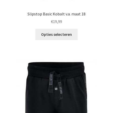
Slipstop Basic Kobalt v.a. maat 18
€
19,99
Dit
Opties selecteren
product
heeft
meerdere
variaties.
Deze
optie
kan
gekozen
worden
op
de
productpagina