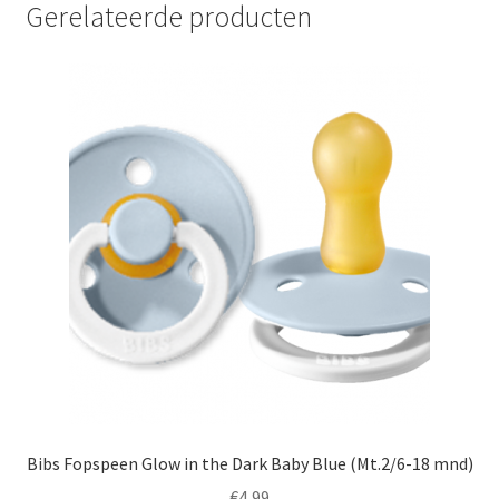
Gerelateerde producten
Deze
optie
kan
gekozen
worden
op
de
productpagina
Bibs Fopspeen Glow in the Dark Baby Blue (Mt.2/6-18 mnd)
€
4,99