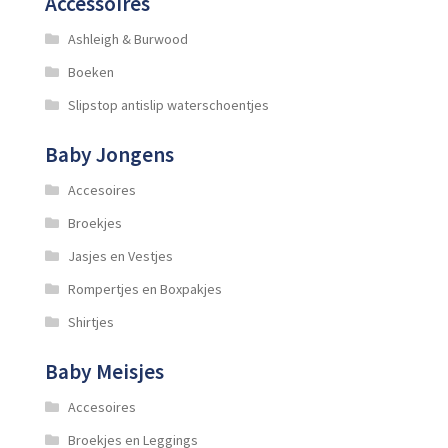
Accessoires
op
de
Ashleigh & Burwood
productpagina
Boeken
Slipstop antislip waterschoentjes
Baby Jongens
Accesoires
Broekjes
Jasjes en Vestjes
Rompertjes en Boxpakjes
Shirtjes
Baby Meisjes
Accesoires
Broekjes en Leggings