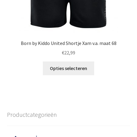
Born by Kiddo United Shortje Xam v.a. maat 68
€
22,99
Dit
Opties selecteren
product
heeft
meerdere
variaties.
Deze
optie
Productcategorieën
kan
gekozen
worden