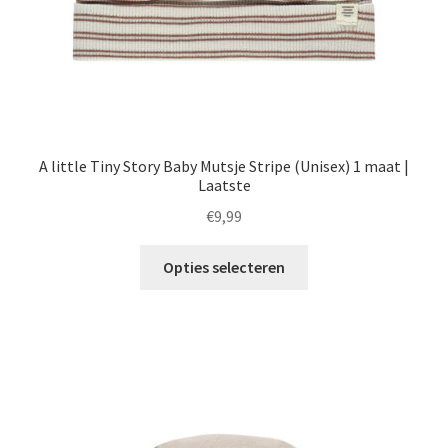
A little Tiny Story Baby Mutsje Stripe (Unisex) 1 maat |
Laatste
€
9,99
Dit
Opties selecteren
product
heeft
meerdere
variaties.
Deze
optie
kan