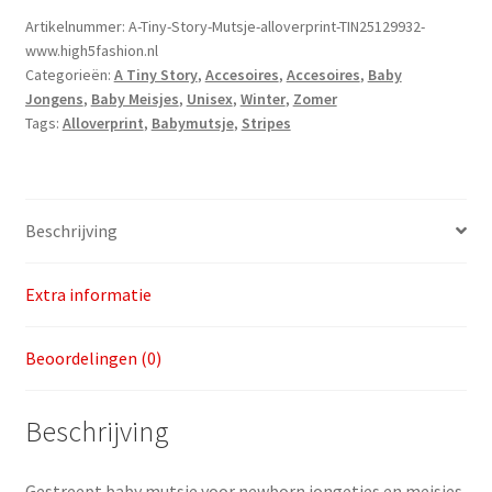
Mutsje
Artikelnummer:
A-Tiny-Story-Mutsje-alloverprint-TIN25129932-
www.high5fashion.nl
Stripe
Categorieën:
A Tiny Story
,
Accesoires
,
Accesoires
,
Baby
(Unisex)
Jongens
,
Baby Meisjes
,
Unisex
,
Winter
,
Zomer
1
Tags:
Alloverprint
,
Babymutsje
,
Stripes
maat
|
laatste
aantal
Beschrijving
Extra informatie
Beoordelingen (0)
Beschrijving
Gestreept baby mutsje voor newborn jongetjes en meisjes.