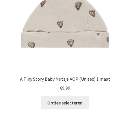
gekozen
worden
op
de
productpagina
A Tiny Story Baby Mutsje AOP (Unisex) 1 maat
€
9,99
Dit
Opties selecteren
product
heeft
meerdere
variaties.