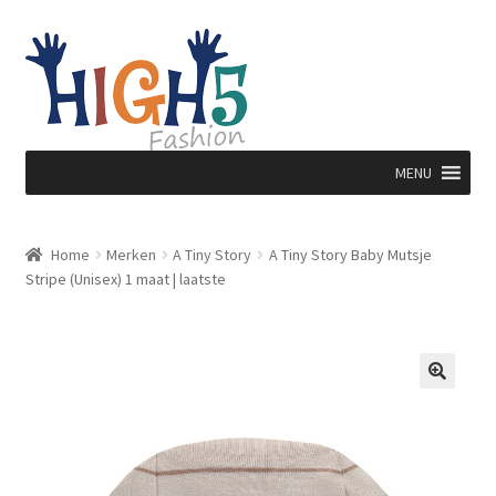
Ga
Ga
door
direct
naar
naar
navigatie
de
inhoud
MENU
Home
Merken
A Tiny Story
A Tiny Story Baby Mutsje
Stripe (Unisex) 1 maat | laatste
🔍