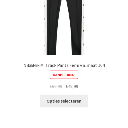
op
de
productpagina
Nik&Nik M. Track Pants Femi v.a. maat 104
AANBIEDING!
Oorspronkelijke
Huidige
€
69,99
€
49,99
prijs
prijs
Dit
was:
is:
Opties selecteren
product
€69,99.
€49,99.
heeft
meerdere
variaties.