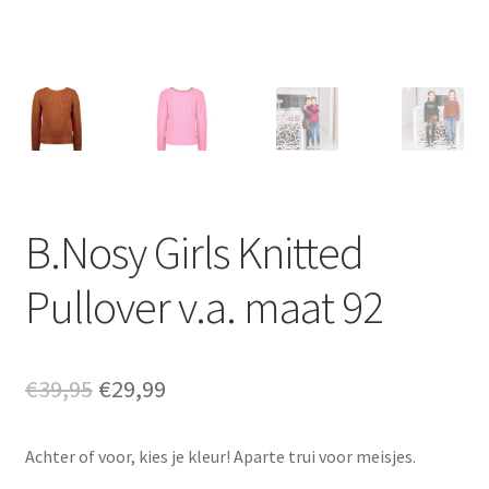
B.Nosy Girls Knitted
Pullover v.a. maat 92
Oorspronkelijke
Huidige
€
39,95
€
29,99
prijs
prijs
Achter of voor, kies je kleur! Aparte trui voor meisjes.
was:
is: