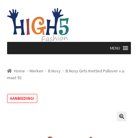
Ga
Ga
door
direct
naar
naar
navigatie
de
inhoud
MENU
Home
Merken
B.Nosy
B.Nosy Girls Knitted Pullover v.a.
maat 92
AANBIEDING!
🔍