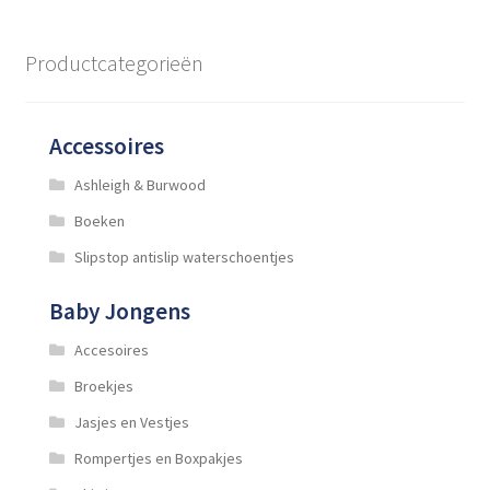
Deze
optie
Productcategorieën
kan
gekozen
worden
Accessoires
op
de
Ashleigh & Burwood
productpagina
Boeken
Slipstop antislip waterschoentjes
Baby Jongens
Accesoires
Broekjes
Jasjes en Vestjes
Rompertjes en Boxpakjes