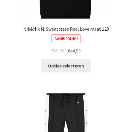
Nik&Nik M. Sweatdress Real Love maat 128
AANBIEDING!
Oorspronkelijke
Huidige
€
59,99
€
44,99
prijs
prijs
Dit
was:
is:
Opties selecteren
product
€59,99.
€44,99.
heeft
meerdere
variaties.
Deze
optie
kan
gekozen
worden