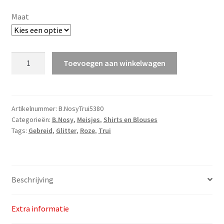
€39,95.
€29,99.
Maat
B.Nosy
Toevoegen aan winkelwagen
Girls
Knitted
Pullover
v.a.
Artikelnummer:
B.NosyTrui5380
Categorieën:
B.Nosy
,
Meisjes
,
Shirts en Blouses
maat
Tags:
Gebreid
,
Glitter
,
Roze
,
Trui
92
aantal
Beschrijving
Extra informatie