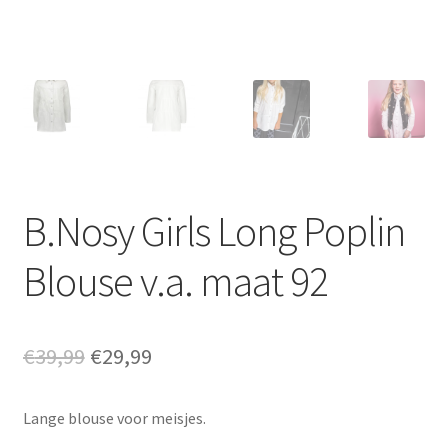
B.Nosy Girls Long Poplin
Blouse v.a. maat 92
Oorspronkelijke
Huidige
€
39,99
€
29,99
prijs
prijs
Lange blouse voor meisjes.
was:
is: