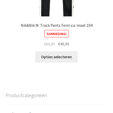
Nik&Nik M. Track Pants Femi v.a. maat 104
AANBIEDING!
Oorspronkelijke
Huidige
€
69,99
€
49,99
prijs
prijs
Dit
was:
is:
Opties selecteren
product
€69,99.
€49,99.
heeft
meerdere
variaties.
Deze
optie
Productcategorieën
kan
gekozen
worden