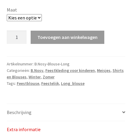
€39,99.
€29,99.
Maat
B.Nosy
Toevoegen aan winkelwagen
Girls
Long
Poplin
Blouse
Artikelnummer:
B.Nosy-Blouse-Long
Categorieën:
B.Nosy
,
Feestkleding voor kinderen
,
Meisjes
,
Shirts
v.a.
en Blouses
,
Winter
,
Zomer
maat
Tags:
Feestblouse
,
Feestelijk
,
Long_blouse
92
aantal
Beschrijving
Extra informatie