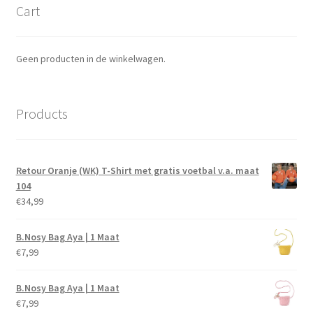
Cart
Geen producten in de winkelwagen.
Products
Retour Oranje (WK) T-Shirt met gratis voetbal v.a. maat
104
€
34,99
B.Nosy Bag Aya | 1 Maat
€
7,99
B.Nosy Bag Aya | 1 Maat
€
7,99