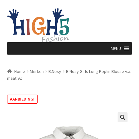
Ga
Ga
door
direct
naar
naar
navigatie
de
inhoud
MENU
Home
Merken
B.Nosy
B.Nosy Girls Long Poplin Blouse v.a.
maat 92
AANBIEDING!
🔍