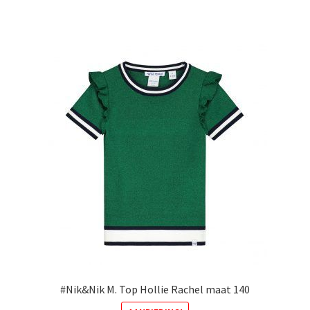
heeft
meerdere
variaties.
Deze
optie
kan
gekozen
worden
op
de
productpagina
#Nik&Nik M. Top Hollie Rachel maat 140