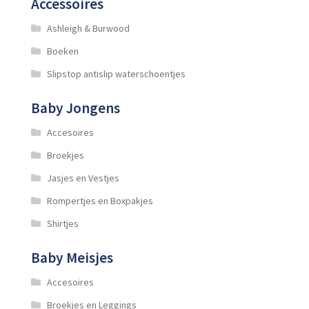
Accessoires
op
de
Ashleigh & Burwood
productpagina
Boeken
Slipstop antislip waterschoentjes
Baby Jongens
Accesoires
Broekjes
Jasjes en Vestjes
Rompertjes en Boxpakjes
Shirtjes
Baby Meisjes
Accesoires
Broekjes en Leggings