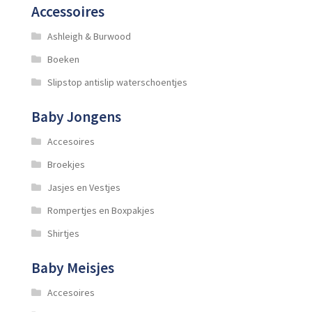
worden
Accessoires
op
de
Ashleigh & Burwood
productpagina
Boeken
Slipstop antislip waterschoentjes
Baby Jongens
Accesoires
Broekjes
Jasjes en Vestjes
Rompertjes en Boxpakjes
Shirtjes
Baby Meisjes
Accesoires