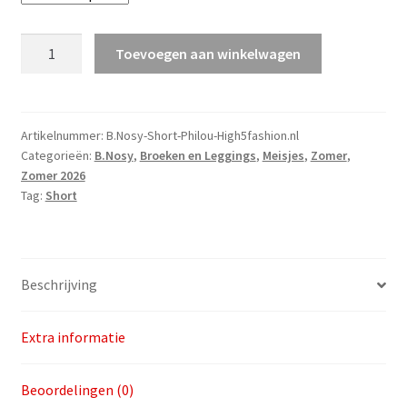
B.Nosy
Toevoegen aan winkelwagen
Short
Philou
v.a.
maat
Artikelnummer:
B.Nosy-Short-Philou-High5fashion.nl
Categorieën:
B.Nosy
,
Broeken en Leggings
,
Meisjes
,
Zomer
,
98
Zomer 2026
aantal
Tag:
Short
Beschrijving
Extra informatie
Beoordelingen (0)