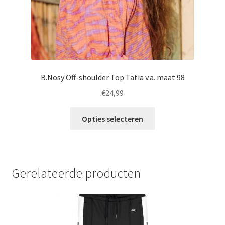
B.Nosy Off-shoulder Top Tatia v.a. maat 98
€
24,99
Dit
Opties selecteren
product
heeft
meerdere
variaties.
Gerelateerde producten
Deze
optie
kan
gekozen