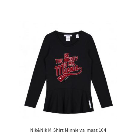
heeft
meerdere
variaties.
Deze
optie
kan
gekozen
worden
op
de
productpagina
Nik&Nik M. Shirt Minnie v.a. maat 104