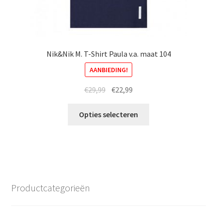
Nik&Nik M. T-Shirt Paula v.a. maat 104
AANBIEDING!
Oorspronkelijke
Huidige
€
29,99
€
22,99
prijs
prijs
Dit
was:
is:
Opties selecteren
product
€29,99.
€22,99.
heeft
meerdere
variaties.
Deze
optie
Productcategorieën
kan
gekozen