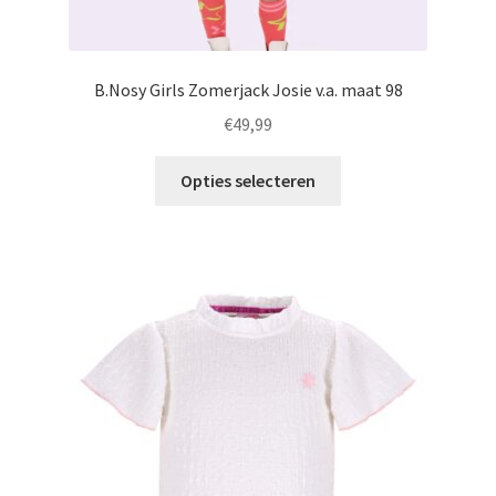
B.Nosy Girls Zomerjack Josie v.a. maat 98
€
49,99
Dit
Opties selecteren
product
heeft
meerdere
variaties.
Deze
optie
kan
gekozen
worden
op
de