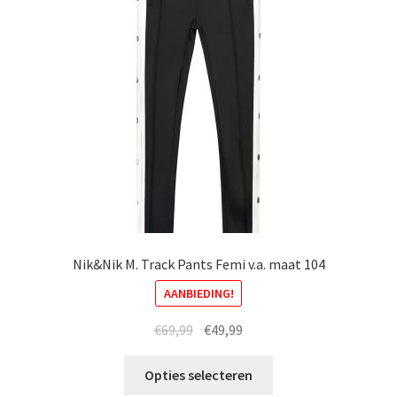
worden
op
de
productpagina
Nik&Nik M. Track Pants Femi v.a. maat 104
AANBIEDING!
Oorspronkelijke
Huidige
€
69,99
€
49,99
prijs
prijs
Dit
was:
is:
Opties selecteren
product
€69,99.
€49,99.