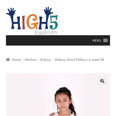
Ga
Ga
door
direct
naar
naar
navigatie
de
inhoud
MENU
Home
Merken
B.Nosy
B.Nosy Short Philou v.a. maat 98
🔍