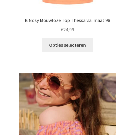
B.Nosy Mouwloze Top Thessa v.a. maat 98
€
24,99
Dit
Opties selecteren
product
heeft
meerdere
variaties.
Deze
optie
kan
gekozen
worden
op
de
productpagina