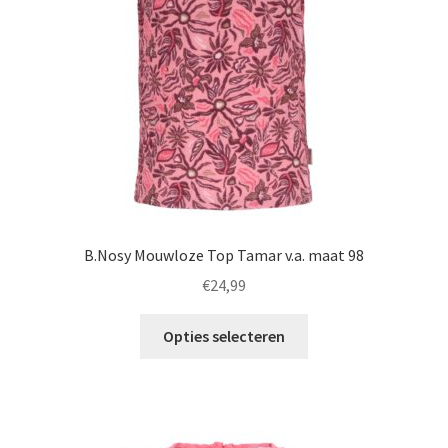
worden
op
de
productpagina
B.Nosy Mouwloze Top Tamar v.a. maat 98
€
24,99
Dit
Opties selecteren
product
heeft
meerdere
variaties.