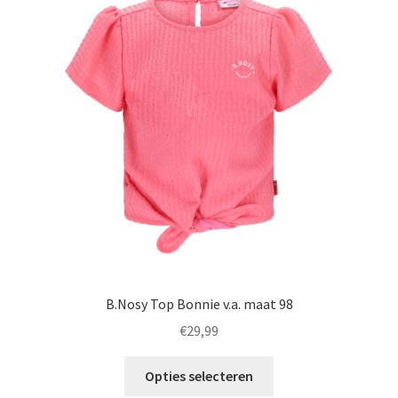
Deze
optie
kan
gekozen
worden
op
de
productpagina
B.Nosy Top Bonnie v.a. maat 98
€
29,99
Dit
Opties selecteren
product