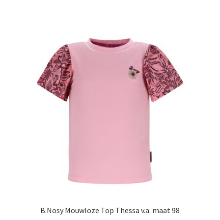
heeft
meerdere
variaties.
Deze
optie
kan
gekozen
worden
op
de
productpagina
B.Nosy Mouwloze Top Thessa v.a. maat 98