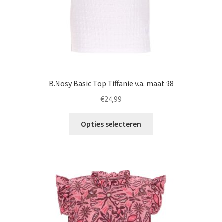
productpagina
B.Nosy Basic Top Tiffanie v.a. maat 98
€
24,99
Dit
Opties selecteren
product
heeft
meerdere
variaties.
Deze
optie
kan
gekozen