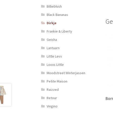
Billieblush
Black Bananas
Ge
Dirkje
Frankie & Liberty
Geisha
Lantaarn
Little Levv
Looxs Little
Moodstreet Winterjassen
Petite Maison
Raizzed
Retour
Born
Vingino