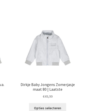
.a.
Dirkje Baby Jongens Zomerjasje
maat 80 | Laatste
€
49,99
t
Dit
Opties selecteren