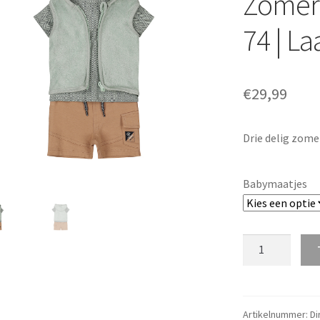
Zomer 
74 | La
€
29,99
Drie delig zomer
Babymaatjes
Dirkje
Baby
Jongens
Zomer
Setje
Artikelnummer:
Di