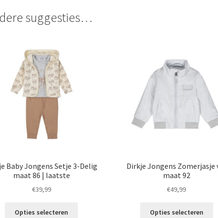
dere suggesties…
je Baby Jongens Setje 3-Delig
Dirkje Jongens Zomerjasje v
maat 86 | laatste
maat 92
€
39,99
€
49,99
Dit
Di
Opties selecteren
Opties selecteren