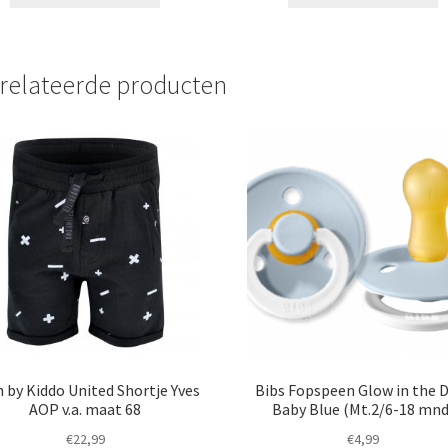
product
p
heeft
h
meerdere
m
variaties.
va
relateerde producten
Deze
D
optie
o
kan
k
gekozen
g
worden
w
op
o
de
d
productpagina
p
 by Kiddo United Shortje Yves
Bibs Fopspeen Glow in the 
AOP v.a. maat 68
Baby Blue (Mt.2/6-18 mnd
€
22,99
€
4,99