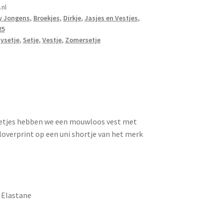
nl
y Jongens
,
Broekjes
,
Dirkje
,
Jasjes en Vestjes
,
25
ysetje
,
Setje
,
Vestje
,
Zomersetje
ngetjes hebben we een mouwloos vest met
loverprint op een uni shortje van het merk
1
 Elastane