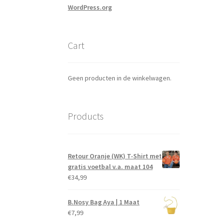
WordPress.org
Cart
Geen producten in de winkelwagen.
Products
Retour Oranje (WK) T-Shirt met
gratis voetbal v.a. maat 104
€
34,99
B.Nosy Bag Aya | 1 Maat
€
7,99