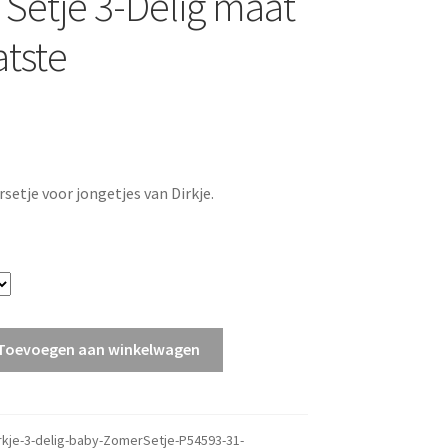
Setje 3-Delig maat
atste
setje voor jongetjes van Dirkje.
Toevoegen aan winkelwagen
rkje-3-delig-baby-ZomerSetje-P54593-31-