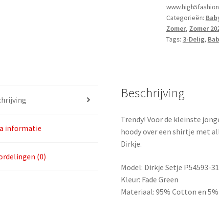
www.high5fashion.
3-
Categorieën:
Bab
Delig
Zomer
,
Zomer 20
maat
Tags:
3-Delig
,
Bab
74
|
Laatste
aantal
Beschrijving
hrijving
Trendy! Voor de kleinste jo
a informatie
hoody over een shirtje met al
Dirkje.
rdelingen (0)
Model: Dirkje Setje P54593-3
Kleur: Fade Green
Materiaal: 95% Cotton en 5%