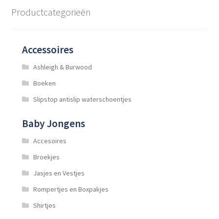
optie
Productcategorieën
kan
gekozen
worden
Accessoires
op
de
Ashleigh & Burwood
productpagina
Boeken
Slipstop antislip waterschoentjes
Baby Jongens
Accesoires
Broekjes
Jasjes en Vestjes
Rompertjes en Boxpakjes
Shirtjes