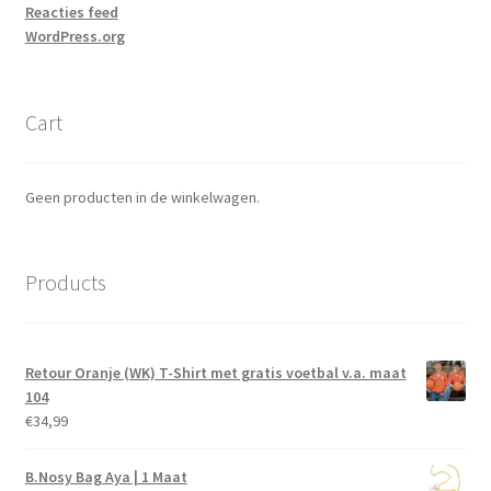
Reacties feed
WordPress.org
Cart
Geen producten in de winkelwagen.
Products
Retour Oranje (WK) T-Shirt met gratis voetbal v.a. maat
104
€
34,99
B.Nosy Bag Aya | 1 Maat