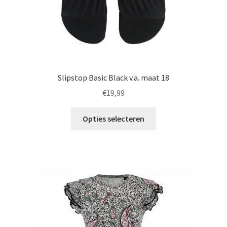
Slipstop Basic Black v.a. maat 18
€
19,99
Dit
Opties selecteren
product
heeft
meerdere
variaties.
Deze
optie
kan
gekozen