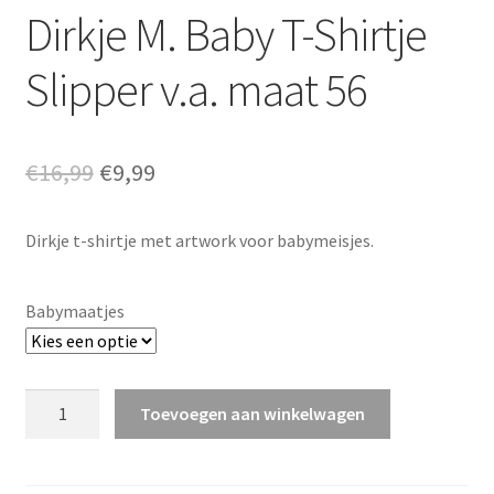
Dirkje M. Baby T-Shirtje
Slipper v.a. maat 56
Oorspronkelijke
Huidige
€
16,99
€
9,99
prijs
prijs
Dirkje t-shirtje met artwork voor babymeisjes.
was:
is:
€16,99.
€9,99.
Babymaatjes
Dirkje
Toevoegen aan winkelwagen
M.
Baby
T-