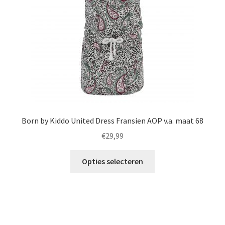
worden
op
de
productpagina
Born by Kiddo United Dress Fransien AOP v.a. maat 68
€
29,99
Dit
Opties selecteren
product
heeft
meerdere
variaties.
Deze