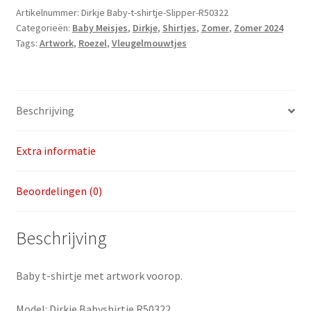
Shirtje
Artikelnummer:
Dirkje Baby-t-shirtje-Slipper-R50322
Categorieën:
Baby Meisjes
,
Dirkje
,
Shirtjes
,
Zomer
,
Zomer 2024
Slipper
Tags:
Artwork
,
Roezel
,
Vleugelmouwtjes
v.a.
maat
56
aantal
Beschrijving
Extra informatie
Beoordelingen (0)
Beschrijving
Baby t-shirtje met artwork voorop.
Model: Dirkje Babyshirtje R50322