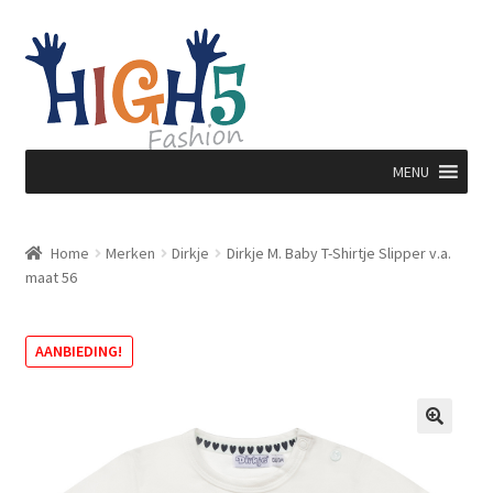
Ga
Ga
door
direct
naar
naar
navigatie
de
inhoud
MENU
Home
Merken
Dirkje
Dirkje M. Baby T-Shirtje Slipper v.a.
maat 56
AANBIEDING!
🔍