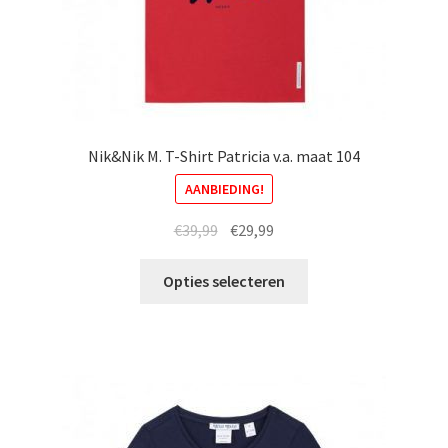
Nik&Nik M. T-Shirt Patricia v.a. maat 104
AANBIEDING!
Oorspronkelijke
Huidige
€
39,99
€
29,99
prijs
prijs
Dit
was:
is:
Opties selecteren
product
€39,99.
€29,99.
heeft
meerdere
variaties.
Deze
optie
kan