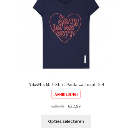
gekozen
worden
op
de
productpagina
Nik&Nik M. T-Shirt Paula v.a. maat 104
AANBIEDING!
Oorspronkelijke
Huidige
€
29,99
€
22,99
prijs
prijs
Dit
was:
is:
Opties selecteren
product
€29,99.
€22,99.