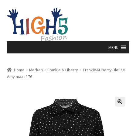
Ga
Ga
door
direct
naar
naar
navigatie
de
inhoud
MENU
Home
Merken
Frankie & Liberty
Frankie&Liberty Blouse
Amy maat 176
🔍