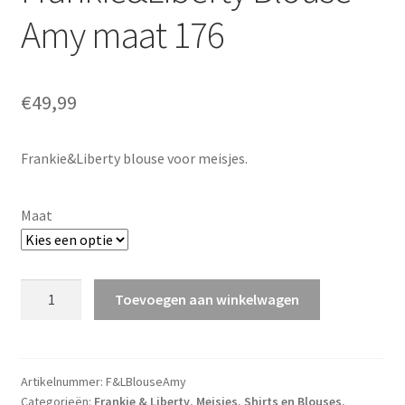
Amy maat 176
€
49,99
Frankie&Liberty blouse voor meisjes.
Maat
Frankie&Liberty
Toevoegen aan winkelwagen
Blouse
Amy
maat
176
Artikelnummer:
F&LBlouseAmy
Categorieën:
Frankie & Liberty
,
Meisjes
,
Shirts en Blouses
,
aantal