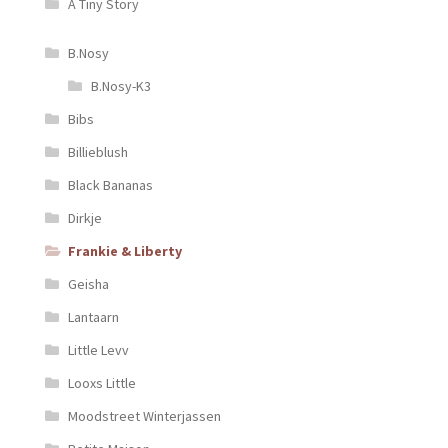
A Tiny Story
B.Nosy
B.Nosy-K3
Bibs
Billieblush
Black Bananas
Dirkje
Frankie & Liberty
Geisha
Lantaarn
Little Levv
Looxs Little
Moodstreet Winterjassen