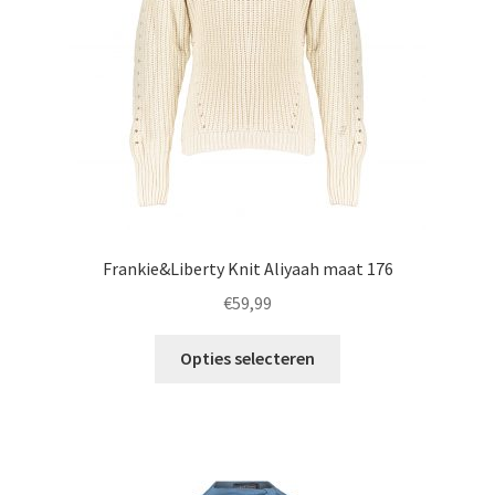
worden
op
de
productpagina
Frankie&Liberty Knit Aliyaah maat 176
€
59,99
Dit
Opties selecteren
product
heeft
meerdere
variaties.
Deze