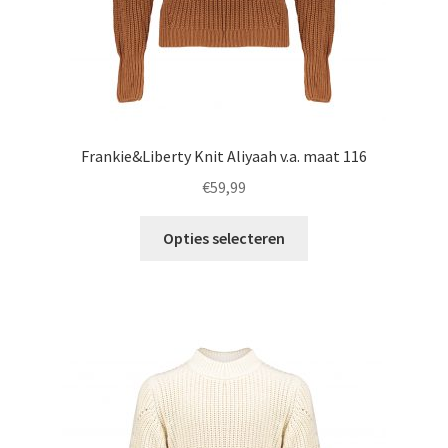
Frankie&Liberty Knit Aliyaah v.a. maat 116
€
59,99
Dit
Opties selecteren
product
heeft
meerdere
variaties.
Deze
optie
kan
gekozen