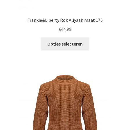
Frankie&Liberty Rok Aliyaah maat 176
€
44,99
Dit
Opties selecteren
product
heeft
meerdere
variaties.
Deze
optie
kan
gekozen
worden
op
de
productpagina