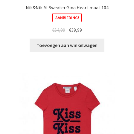
Nik&Nik M. Sweater Gina Heart maat 104
AANBIEDING!
Oorspronkelijke
Huidige
€
54,99
€
39,99
prijs
prijs
was:
is:
Toevoegen aan winkelwagen
€54,99.
€39,99.