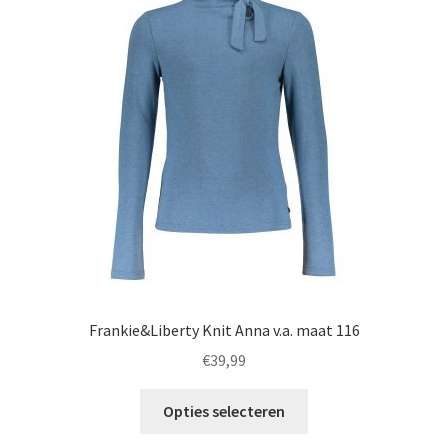
optie
kan
gekozen
worden
op
de
productpagina
Frankie&Liberty Knit Anna v.a. maat 116
€
39,99
Dit
Opties selecteren
product