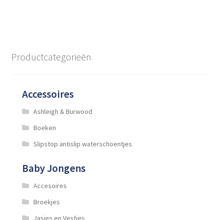
heeft
meerdere
variaties.
Deze
optie
Productcategorieën
kan
gekozen
worden
Accessoires
op
de
Ashleigh & Burwood
productpagina
Boeken
Slipstop antislip waterschoentjes
Baby Jongens
Accesoires
Broekjes
Jasjes en Vestjes