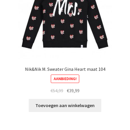
Nik&Nik M. Sweater Gina Heart maat 104
AANBIEDING!
Oorspronkelijke
Huidige
€
54,99
€
39,99
prijs
prijs
was:
is:
Toevoegen aan winkelwagen
€54,99.
€39,99.