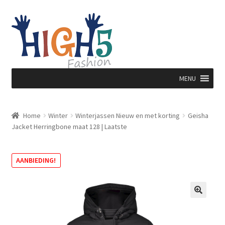
Ga
Ga
door
direct
naar
naar
navigatie
de
inhoud
MENU
Home
Winter
Winterjassen Nieuw en met korting
Geisha
Jacket Herringbone maat 128 | Laatste
AANBIEDING!
🔍