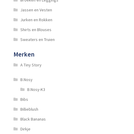
Broeken en Leggings
Jassen en Vesten
Jurken en Rokken
Shirts en Blouses
Sweaters en Truien
Merken
A Tiny Story
B.Nosy
B.Nosy-K3
Bibs
Billieblush
Black Bananas
Dirkje