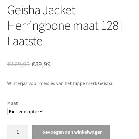
Geisha Jacket
Herringbone maat 128 |
Laatste
Oorspronkelijke
Huidige
€
129,99
€
89,99
prijs
prijs
Winterjas voor meisjes van het hippe merk Geisha.
was:
is:
€129,99.
€89,99.
Maat
Geisha
Toevoegen aan winkelwagen
Jacket