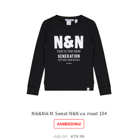
Nik&Nik M. Sweat N&N v.a. maat 104
AANBIEDING!
Oorspronkelijke
Huidige
€
49,99
€
29,99