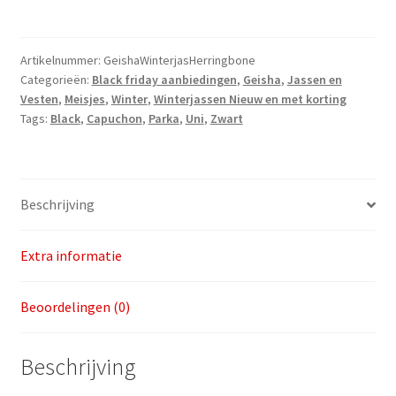
Herringbone
maat
128
Artikelnummer:
GeishaWinterjasHerringbone
Categorieën:
Black friday aanbiedingen
,
Geisha
,
Jassen en
|
Vesten
,
Meisjes
,
Winter
,
Winterjassen Nieuw en met korting
Laatste
Tags:
Black
,
Capuchon
,
Parka
,
Uni
,
Zwart
aantal
Beschrijving
Extra informatie
Beoordelingen (0)
Beschrijving