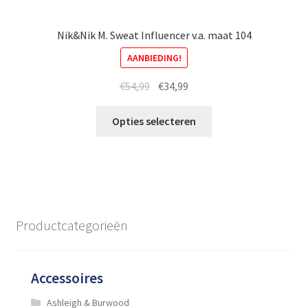
Nik&Nik M. Sweat Influencer v.a. maat 104
AANBIEDING!
Oorspronkelijke
Huidige
€
54,99
€
34,99
prijs
prijs
Dit
was:
is:
Opties selecteren
product
€54,99.
€34,99.
heeft
meerdere
variaties.
Deze
optie
Productcategorieën
kan
gekozen
worden
Accessoires
op
de
Ashleigh & Burwood