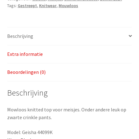
Tags:
Gestreept
,
Knitwear
,
Mouwloos
128
aantal
Beschrijving
Extra informatie
Beoordelingen (0)
Beschrijving
Mowloos knitted top voor meisjes. Onder andere leuk op
zwarte crinkle pants.
Model: Geisha 44099K