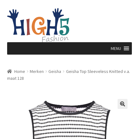
Ga
Ga
door
direct
naar
naar
navigatie
de
inhoud
MENU
Home
Merken
Geisha
Geisha Top Sleeveless Knitted v.a.
maat 128
🔍