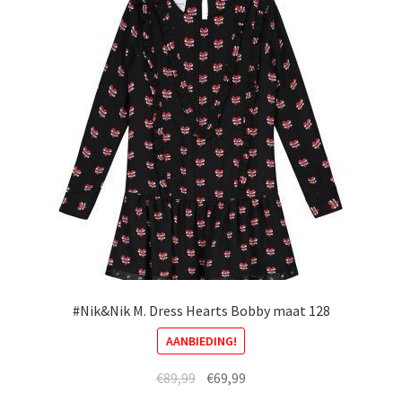
Deze
optie
kan
gekozen
worden
op
de
productpagina
#Nik&Nik M. Dress Hearts Bobby maat 128
AANBIEDING!
Oorspronkelijke
Huidige
€
89,99
€
69,99
prijs
prijs