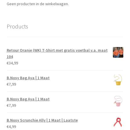
Geen producten in de winkelwagen.
Products
Retour Oranje (WK) T-Shirt met gratis voetbal v.a. maat
104
€
34,99
B.Nosy Bag Aya | 1 Maat
€
7,99
B.Nosy Bag Aya | 1 Maat
€
7,99
B.Nosy Scrunchie Ally | 1 Maat | Laatste
€
4,99