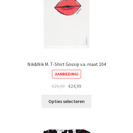
Nik&Nik M. T-Shirt Gossip v.a. maat 104
AANBIEDING!
Oorspronkelijke
Huidige
€
29,99
€
24,99
prijs
prijs
Dit
was:
is:
Opties selecteren
product
€29,99.
€24,99.
heeft
meerdere
variaties.