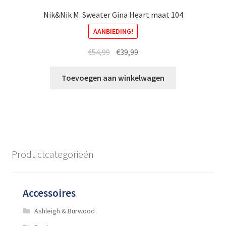
Nik&Nik M. Sweater Gina Heart maat 104
AANBIEDING!
Oorspronkelijke
Huidige
€
54,99
€
39,99
prijs
prijs
was:
is:
Toevoegen aan winkelwagen
€54,99.
€39,99.
Productcategorieën
Accessoires
Ashleigh & Burwood