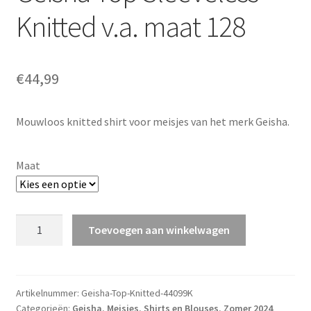
Knitted v.a. maat 128
€
44,99
Mouwloos knitted shirt voor meisjes van het merk Geisha.
Maat
Geisha
Toevoegen aan winkelwagen
Top
Sleeveless
Knitted
v.a.
Artikelnummer:
Geisha-Top-Knitted-44099K
Categorieën:
Geisha
,
Meisjes
,
Shirts en Blouses
,
Zomer 2024
maat