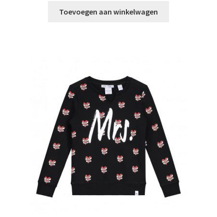
was:
is:
Toevoegen aan winkelwagen
€89,99.
€69,99.