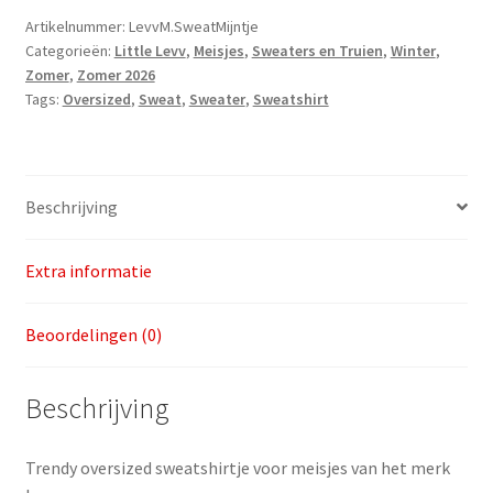
Mijntje
Artikelnummer:
LevvM.SweatMijntje
Categorieën:
Little Levv
,
Meisjes
,
Sweaters en Truien
,
Winter
,
Oversized
Zomer
,
Zomer 2026
v.a.
Tags:
Oversized
,
Sweat
,
Sweater
,
Sweatshirt
maat
86
aantal
Beschrijving
Extra informatie
Beoordelingen (0)
Beschrijving
Trendy oversized sweatshirtje voor meisjes van het merk