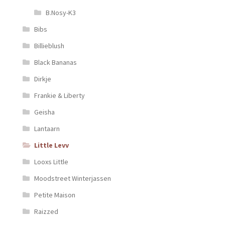
B.Nosy-K3
Bibs
Billieblush
Black Bananas
Dirkje
Frankie & Liberty
Geisha
Lantaarn
Little Levv
Looxs Little
Moodstreet Winterjassen
Petite Maison
Raizzed