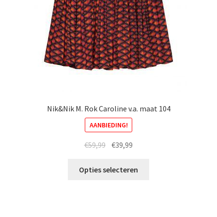
op
de
productpagina
Nik&Nik M. Rok Caroline v.a. maat 104
AANBIEDING!
Oorspronkelijke
Huidige
€
59,99
€
39,99
prijs
prijs
Dit
was:
is:
Opties selecteren
product
€59,99.
€39,99.
heeft
meerdere
variaties.