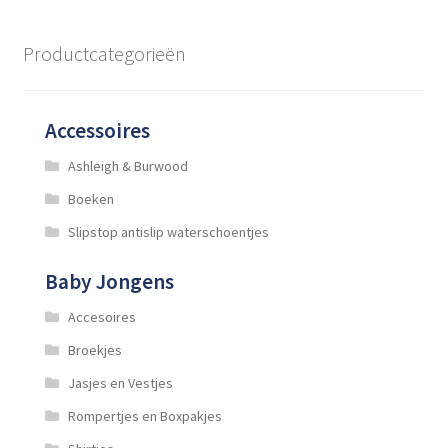
Deze
optie
Productcategorieën
kan
gekozen
worden
Accessoires
op
de
Ashleigh & Burwood
productpagina
Boeken
Slipstop antislip waterschoentjes
Baby Jongens
Accesoires
Broekjes
Jasjes en Vestjes
Rompertjes en Boxpakjes