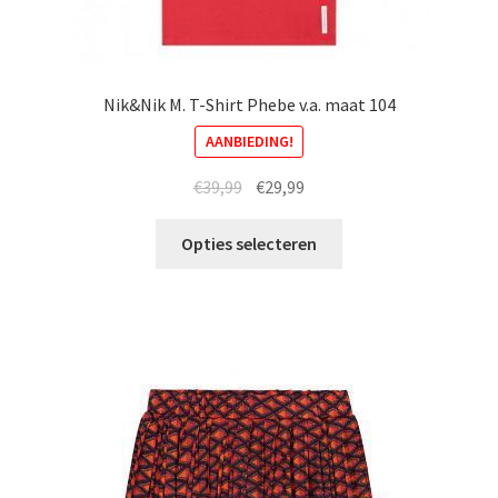
Nik&Nik M. T-Shirt Phebe v.a. maat 104
AANBIEDING!
Oorspronkelijke
Huidige
€
39,99
€
29,99
prijs
prijs
Dit
was:
is:
Opties selecteren
product
€39,99.
€29,99.
heeft
meerdere
variaties.
Deze
optie
kan
gekozen
worden