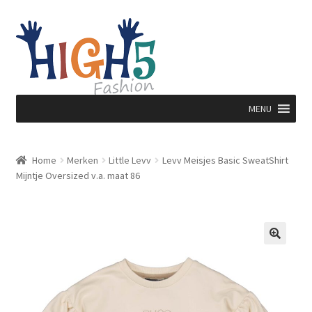
Ga
Ga
door
direct
naar
naar
navigatie
de
inhoud
MENU
Home
Merken
Little Levv
Levv Meisjes Basic SweatShirt
Mijntje Oversized v.a. maat 86
🔍