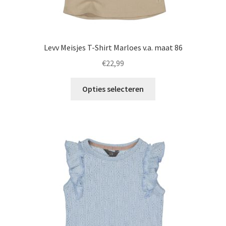
Levv Meisjes T-Shirt Marloes v.a. maat 86
€
22,99
Dit
Opties selecteren
product
heeft
meerdere
variaties.
Deze
optie
kan
gekozen
worden
op
de