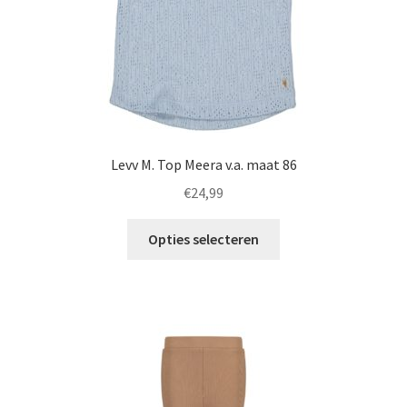
productpagina
Levv M. Top Meera v.a. maat 86
€
24,99
Dit
Opties selecteren
product
heeft
meerdere
variaties.
Deze
optie
kan