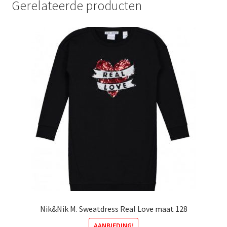
Gerelateerde producten
Deze
optie
kan
gekozen
worden
op
de
productpagina
Nik&Nik M. Sweatdress Real Love maat 128
AANBIEDING!