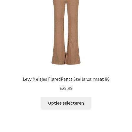
gekozen
worden
op
de
productpagina
Levv Meisjes FlaredPants Stella v.a. maat 86
€
29,99
Dit
Opties selecteren
product
heeft
meerdere
variaties.