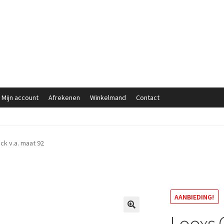
Mijn account
Afrekenen
Winkelmand
Contact
ck v.a. maat 92
AANBIEDING!
Looxs G
🔍