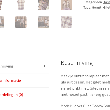
Categorieën:
Jass
92
Tags:
Geruit
,
Gile
aantal
Beschrijving
hrijving
Maak je outfit compleet met d
a informatie
lila ruit dessin. Het gilet hee
en het prikt niet. Gilet in ee
met roezel past hier erg goed
rdelingen (0)
Model: Looxs Gilet Teddy/Bouc