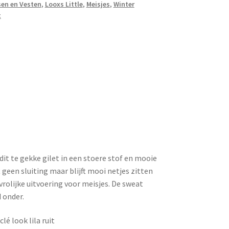
en en Vesten
,
Looxs Little
,
Meisjes
,
Winter
t
it te gekke gilet in een stoere stof en mooie
ft geen sluiting maar blijft mooi netjes zitten
n vrolijke uitvoering voor meisjes. De sweat
 onder.
lé look lila ruit