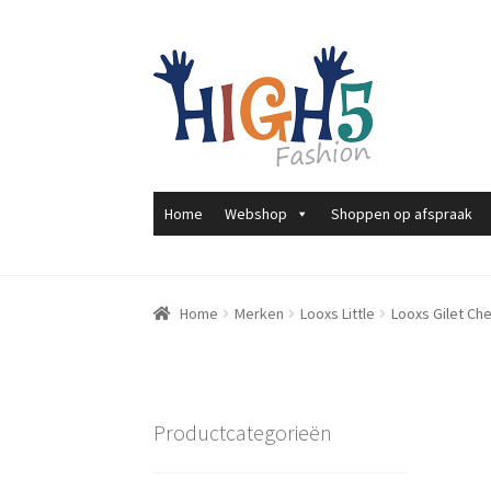
Ga
Ga
door
direct
naar
naar
navigatie
de
inhoud
Home
Webshop
Shoppen op afspraak
Home
Merken
Looxs Little
Looxs Gilet Che
Productcategorieën