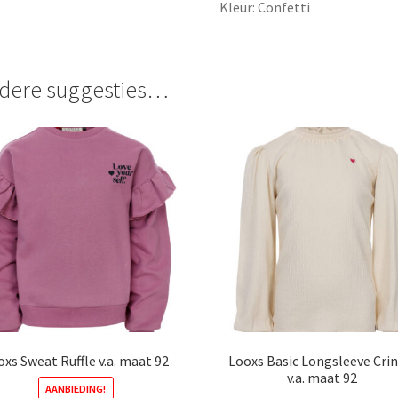
Kleur: Confetti
dere suggesties…
oxs Sweat Ruffle v.a. maat 92
Looxs Basic Longsleeve Crin
v.a. maat 92
AANBIEDING!