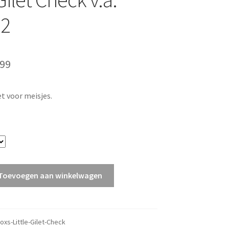
92
pronkelijke
Huidige
,99
s
prijs
et voor meisjes.
:
is:
99.
€34,99.
Toevoegen aan winkelwagen
oxs-Little-Gilet-Check