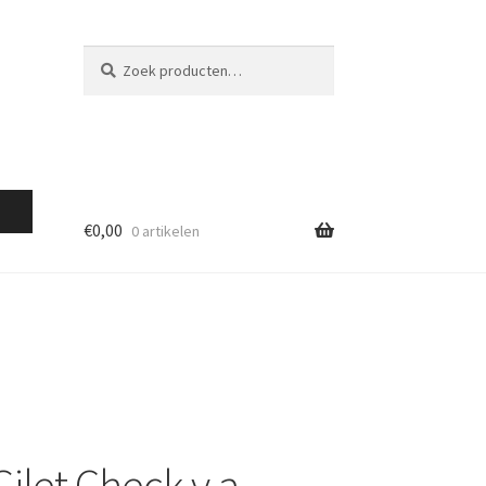
Zoeken
Zoeken
naar:
€
0,00
0 artikelen
ilet Check v.a.