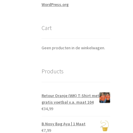
WordPress.org
Cart
Geen producten in de winkelwagen.
Products
Retour Oranje (WK) T-Shirt met
gratis voetbal v.a. maat 104
€
34,99
B.Nosy Bag Aya | 1 Maat
€
7,99