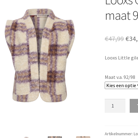
maat 
Oors
€
47,99
€
34
prij
Looxs Little gil
was
€47,
Maat v.a. 92/98
Looxs
Gilet
Check
v.a.
maat
Artikelnummer:
Lo