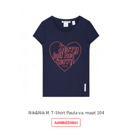
variaties.
Deze
optie
kan
gekozen
worden
op
de
productpagina
Nik&Nik M. T-Shirt Paula v.a. maat 104
AANBIEDING!