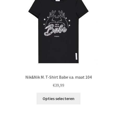
kan
gekozen
worden
op
de
productpagina
Nik&Nik M. T-Shirt Babe v.a. maat 104
€
39,99
Dit
Opties selecteren
product
heeft
meerdere