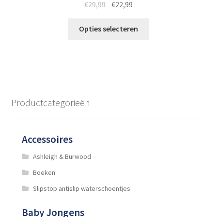
Oorspronkelijke
Huidige
€
29,99
€
22,99
prijs
prijs
Dit
was:
is:
Opties selecteren
product
€29,99.
€22,99.
heeft
meerdere
variaties.
Deze
optie
Productcategorieën
kan
gekozen
worden
Accessoires
op
de
Ashleigh & Burwood
productpagina
Boeken
Slipstop antislip waterschoentjes
Baby Jongens