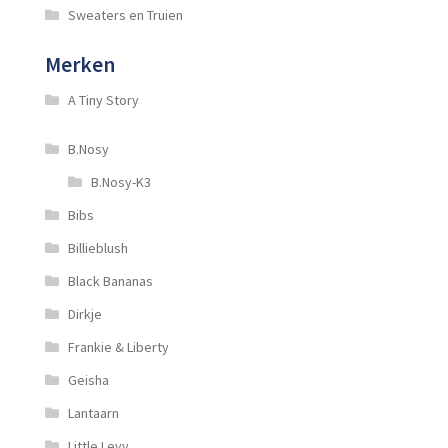
Sweaters en Truien
Merken
A Tiny Story
B.Nosy
B.Nosy-K3
Bibs
Billieblush
Black Bananas
Dirkje
Frankie & Liberty
Geisha
Lantaarn
Little Levv