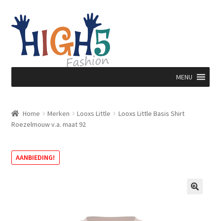
Ga
Ga
door
direct
naar
naar
navigatie
de
inhoud
MENU
Home
Merken
Looxs Little
Looxs Little Basis Shirt
Roezelmouw v.a. maat 92
AANBIEDING!
🔍