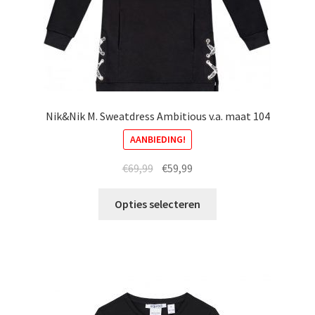
Nik&Nik M. Sweatdress Ambitious v.a. maat 104
AANBIEDING!
Oorspronkelijke
Huidige
€
69,99
€
59,99
prijs
prijs
Dit
was:
is:
Opties selecteren
product
€69,99.
€59,99.
heeft
meerdere
variaties.
Deze
optie