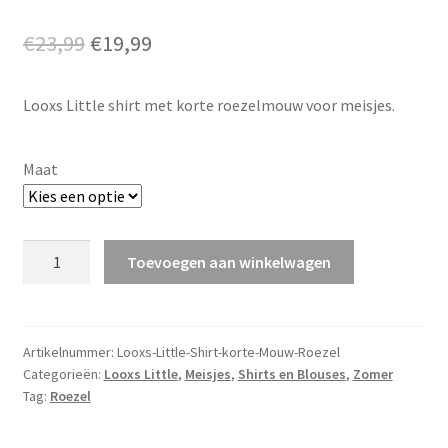
Oorspronkelijke
Huidige
€
23,99
€
19,99
prijs
prijs
Looxs Little shirt met korte roezelmouw voor meisjes.
was:
is:
€23,99.
€19,99.
Maat
Looxs
Toevoegen aan winkelwagen
Little
Basis
Shirt
Roezelmouw
Artikelnummer:
Looxs-Little-Shirt-korte-Mouw-Roezel
Categorieën:
Looxs Little
,
Meisjes
,
Shirts en Blouses
,
Zomer
v.a.
Tag:
Roezel
maat
92