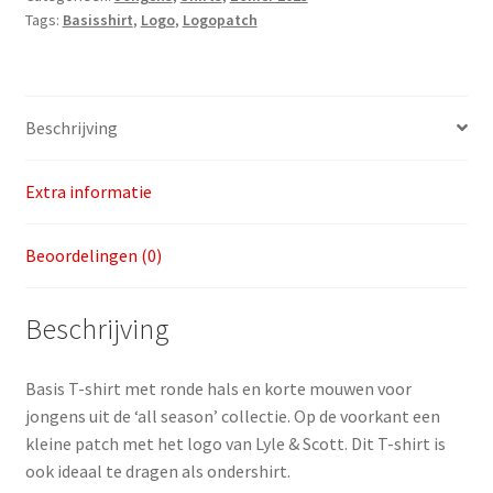
Tags:
Basisshirt
,
Logo
,
Logopatch
v.a.
maat
128/134
aantal
Beschrijving
Extra informatie
Beoordelingen (0)
Beschrijving
Basis T-shirt met ronde hals en korte mouwen voor
jongens uit de ‘all season’ collectie. Op de voorkant een
kleine patch met het logo van Lyle & Scott. Dit T-shirt is
ook ideaal te dragen als ondershirt.