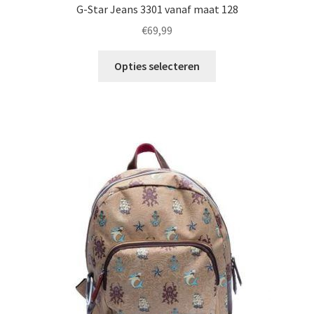
G-Star Jeans 3301 vanaf maat 128
€
69,99
Dit
Opties selecteren
product
heeft
meerdere
variaties.
Deze
optie
kan
gekozen
worden
op
de
productpagina