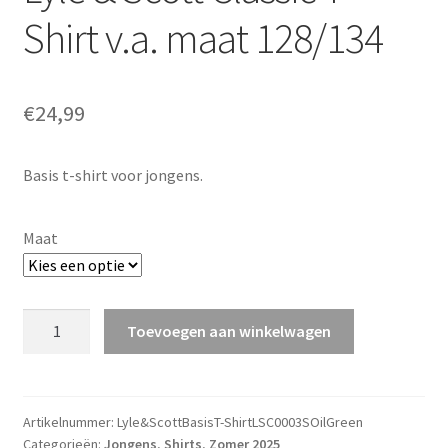
Shirt v.a. maat 128/134
€
24,99
Basis t-shirt voor jongens.
Maat
Lyle
Toevoegen aan winkelwagen
&
Scott
Classic
T-
Artikelnummer:
Lyle&ScottBasisT-ShirtLSC0003SOilGreen
Categorieën:
Jongens
,
Shirts
,
Zomer 2025
Shirt