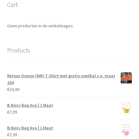
Cart
Geen producten in de winkelwagen.
Products
Retour Oranje (WK) T-Shirt met gratis voetbal v.a. maat
104
€
34,99
B.Nosy Bag Aya | 1 Maat
€
7,99
B.Nosy Bag Aya | 1 Maat
€
7,99