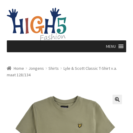
Ga
Ga
door
direct
naar
naar
navigatie
de
inhoud
MENU
Home
Jongens
Shirts
Lyle & Scott Classic T-Shirt v.a.
maat 128/134
🔍