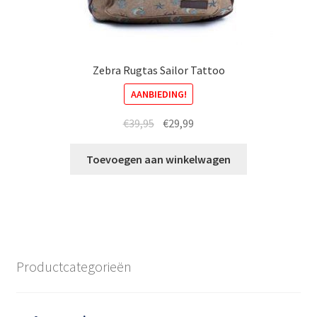
Zebra Rugtas Sailor Tattoo
AANBIEDING!
Oorspronkelijke
Huidige
€
39,95
€
29,99
prijs
prijs
was:
is:
Toevoegen aan winkelwagen
€39,95.
€29,99.
Productcategorieën