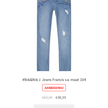
gekozen
worden
op
de
productpagina
#Nik&Nik J. Jeans Francis v.a. maat 104
AANBIEDING!
Oorspronkelijke
Huidige
€
69,99
€
48,99
prijs
prijs
Dit