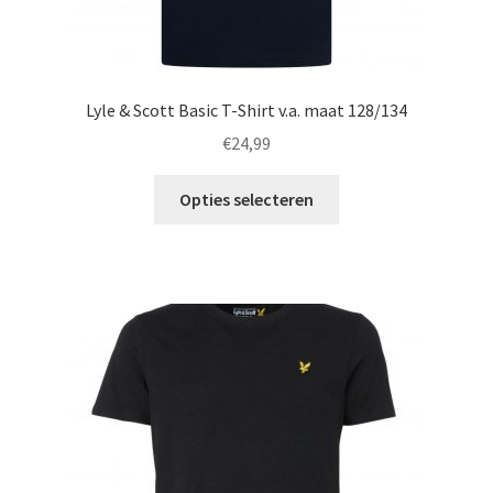
Lyle & Scott Basic T-Shirt v.a. maat 128/134
€
24,99
Dit
Opties selecteren
product
heeft
meerdere
variaties.
Deze
optie
kan
gekozen
worden
op
de