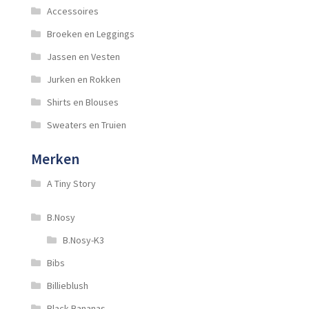
Accessoires
Broeken en Leggings
Jassen en Vesten
Jurken en Rokken
Shirts en Blouses
Sweaters en Truien
Merken
A Tiny Story
B.Nosy
B.Nosy-K3
Bibs
Billieblush
Black Bananas