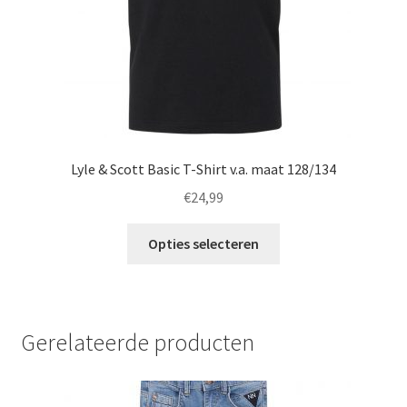
productpagina
Lyle & Scott Basic T-Shirt v.a. maat 128/134
€
24,99
Dit
Opties selecteren
product
heeft
meerdere
variaties.
Gerelateerde producten
Deze
optie
kan