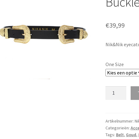
Buckl
€
39,99
Nik&Nik eyecatc
One Size
Nik&Nik
M.
Belt
Bia
2
Artikelnummer:
Ni
Categorieën:
Acce
Buckle
Tags:
Belt
,
Goud
,
aantal