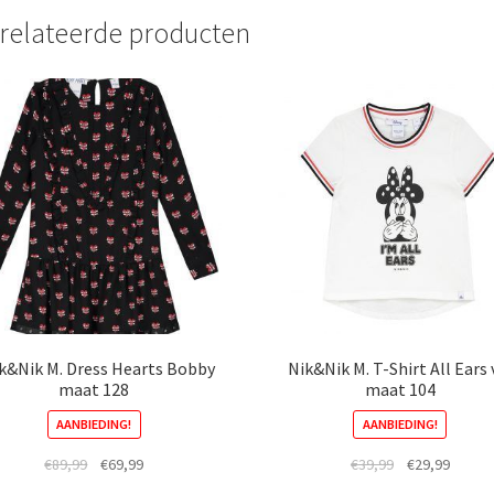
variaties.
va
relateerde producten
Deze
D
optie
o
kan
k
gekozen
g
worden
w
op
o
de
d
productpagina
p
k&Nik M. Dress Hearts Bobby
Nik&Nik M. T-Shirt All Ears v
maat 128
maat 104
AANBIEDING!
AANBIEDING!
Oorspronkelijke
Huidige
Oorspronkelij
Huidig
€
89,99
€
69,99
€
39,99
€
29,99
prijs
prijs
prijs
prijs