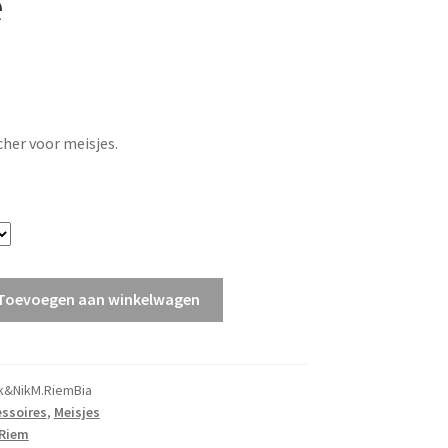
e
her voor meisjes.
Toevoegen aan winkelwagen
k&NikM.RiemBia
ssoires
,
Meisjes
Riem