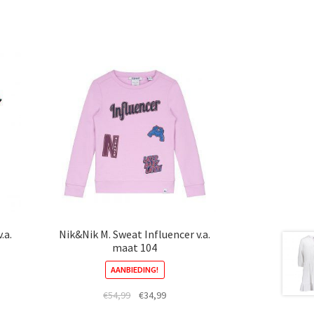
riaties.
eze
ptie
an
ekozen
orden
p
e
roductpagina
.a.
Nik&Nik M. Sweat Influencer v.a.
maat 104
AANBIEDING!
ke
e
Oorspronkelijke
Huidige
€
54,99
€
34,99
prijs
prijs