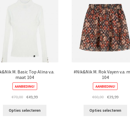
k&Nik M. Basic Top Alina v.a.
#Nik&Nik M. Rok Vayen v.a. 
maat 104
104
AANBIEDING!
AANBIEDING!
Oorspronkelijke
Huidige
Oorspronkelij
Huidig
€
70,00
€
49,99
€
60,00
€
39,99
prijs
prijs
prijs
prijs
Dit
Di
was:
is:
was:
is:
Opties selecteren
Opties selecteren
product
p
€70,00.
€49,99.
€60,00.
€39,99
heeft
h
meerdere
m