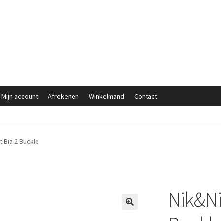
Mijn account
Afrekenen
Winkelmand
Contact
t Bia 2 Buckle
Nik&Ni
🔍