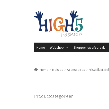
Ga
Ga
door
direct
naar
naar
navigatie
de
inhoud
Home
Webshop
Shoppen op afspraak
Home
Meisjes
Accessoires
Nik&Nik M. Bel
Productcategorieën