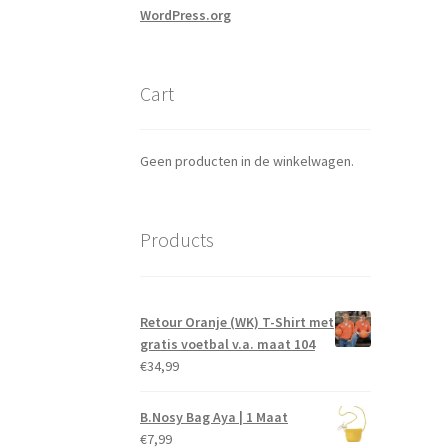
WordPress.org
Cart
Geen producten in de winkelwagen.
Products
Retour Oranje (WK) T-Shirt met
gratis voetbal v.a. maat 104
€
34,99
B.Nosy Bag Aya | 1 Maat
€
7,99