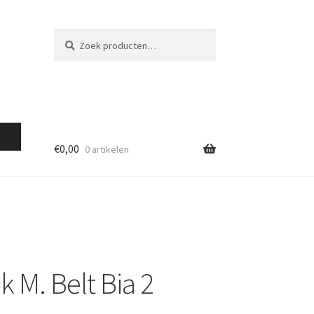
Zoeken
Zoeken
naar:
€
0,00
0 artikelen
k M. Belt Bia 2