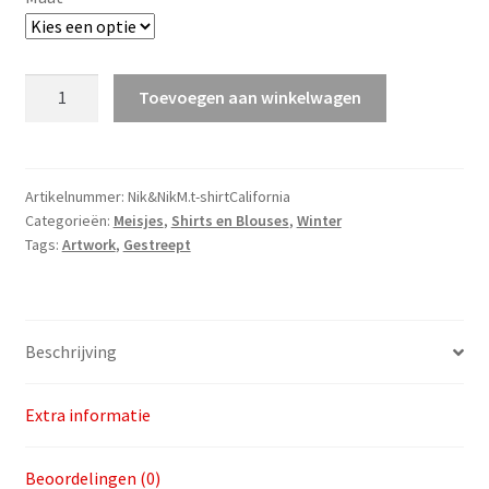
#Nik&Nik
Toevoegen aan winkelwagen
M.
T-
Shirt
California
Artikelnummer:
Nik&NikM.t-shirtCalifornia
Categorieën:
Meisjes
,
Shirts en Blouses
,
Winter
v.a.
Tags:
Artwork
,
Gestreept
maat
104
aantal
Beschrijving
Extra informatie
Beoordelingen (0)