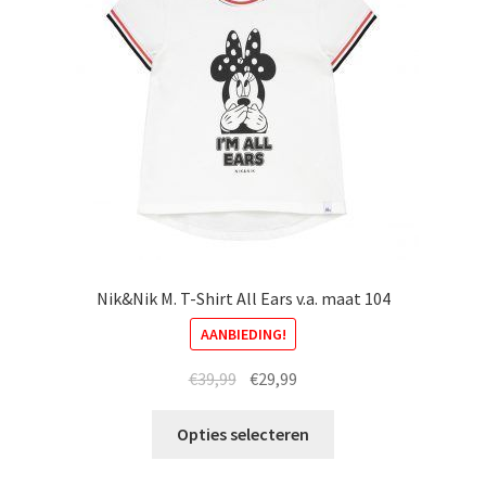
gekozen
worden
op
de
productpagina
Nik&Nik M. T-Shirt All Ears v.a. maat 104
AANBIEDING!
Oorspronkelijke
Huidige
€
39,99
€
29,99
prijs
prijs
Dit
was:
is:
Opties selecteren
product
€39,99.
€29,99.
heeft