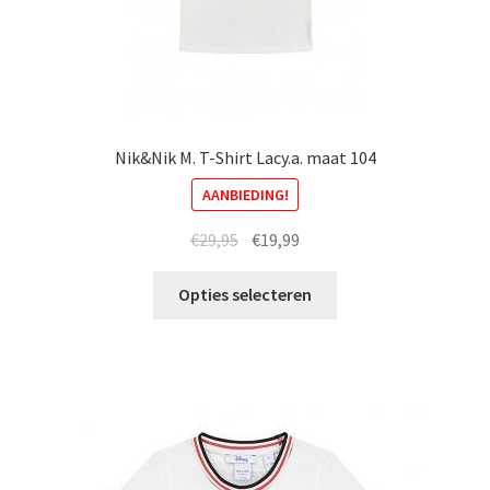
productpagina
Nik&Nik M. T-Shirt Lacy.a. maat 104
AANBIEDING!
Oorspronkelijke
Huidige
€
29,95
€
19,99
prijs
prijs
Dit
was:
is:
Opties selecteren
product
€29,95.
€19,99.
heeft
meerdere
variaties.
Deze
optie
kan