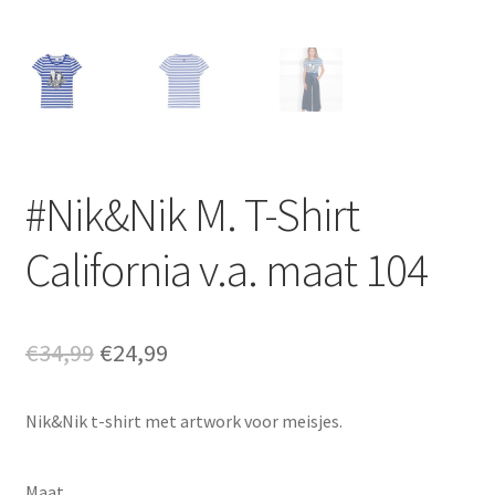
#Nik&Nik M. T-Shirt
California v.a. maat 104
Oorspronkelijke
Huidige
€
34,99
€
24,99
prijs
prijs
Nik&Nik t-shirt met artwork voor meisjes.
was:
is:
€34,99.
€24,99.
Maat