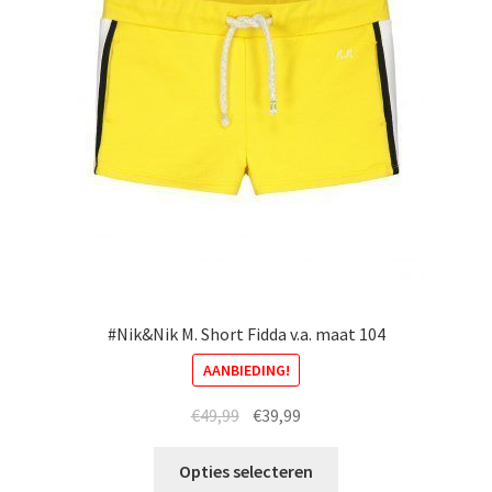
#Nik&Nik M. Short Fidda v.a. maat 104
AANBIEDING!
Oorspronkelijke
Huidige
€
49,99
€
39,99
prijs
prijs
Dit
was:
is:
Opties selecteren
product