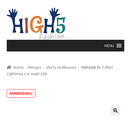
Ga
Ga
door
direct
naar
naar
navigatie
de
inhoud
MENU
Home
Meisjes
Shirts en Blouses
#Nik&Nik M. T-Shirt
California v.a. maat 104
AANBIEDING!
🔍