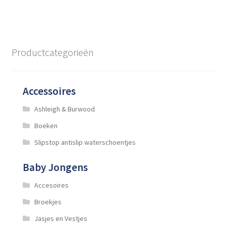
meerdere
variaties.
Deze
optie
Productcategorieën
kan
gekozen
worden
Accessoires
op
de
Ashleigh & Burwood
productpagina
Boeken
Slipstop antislip waterschoentjes
Baby Jongens
Accesoires
Broekjes
Jasjes en Vestjes