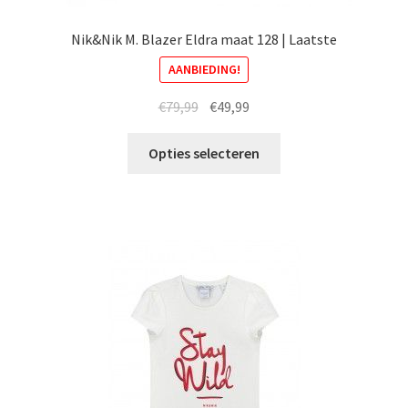
Nik&Nik M. Blazer Eldra maat 128 | Laatste
AANBIEDING!
Oorspronkelijke
Huidige
€
79,99
€
49,99
prijs
prijs
Dit
was:
is:
Opties selecteren
product
€79,99.
€49,99.
heeft
meerdere
variaties.
Deze
optie
kan
gekozen
worden
op
de