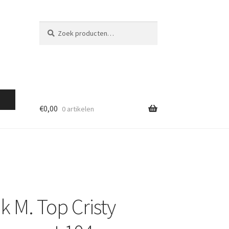
Zoeken
Zoeken
naar:
€
0,00
0 artikelen
k M. Top Cristy