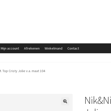
Mijn account
Afrekenen
Winkelmand
Contact
. Top Cristy Jolie v.a. maat 104
Nik&Ni
🔍