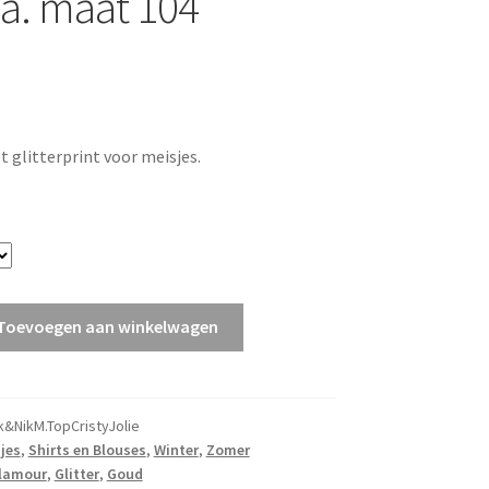
.a. maat 104
 glitterprint voor meisjes.
Toevoegen aan winkelwagen
k&NikM.TopCristyJolie
jes
,
Shirts en Blouses
,
Winter
,
Zomer
lamour
,
Glitter
,
Goud