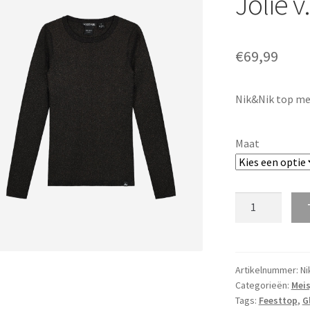
Jolie v
€
69,99
Nik&Nik top met
Maat
Nik&Nik
M.
Top
Cristy
Jolie
Artikelnummer:
Ni
Categorieën:
Meis
v.a.
Tags:
Feesttop
,
G
maat