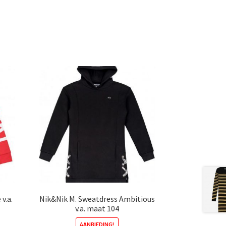
v.a.
Nik&Nik M. Sweatdress Ambitious
v.a. maat 104
AANBIEDING!