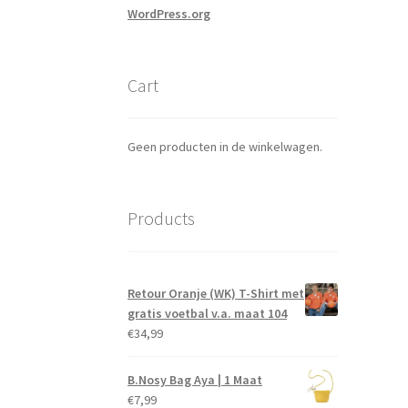
WordPress.org
Cart
Geen producten in de winkelwagen.
Products
Retour Oranje (WK) T-Shirt met
gratis voetbal v.a. maat 104
€
34,99
B.Nosy Bag Aya | 1 Maat
€
7,99