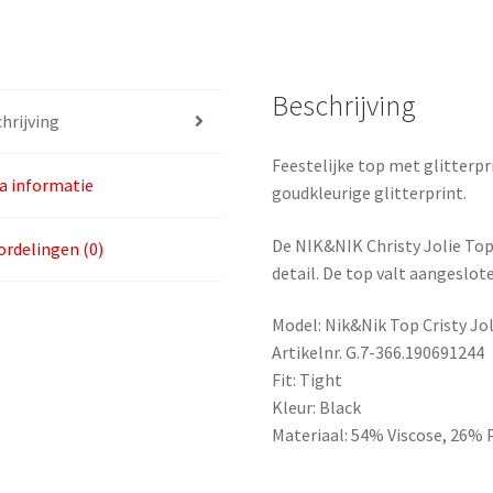
104
aantal
Beschrijving
hrijving
Feestelijke top met glitterpr
a informatie
goudkleurige glitterprint.
De NIK&NIK Christy Jolie Top 
rdelingen (0)
detail. De top valt aangeslot
Model: Nik&Nik Top Cristy Jol
Artikelnr. G.7-366.190691244
Fit: Tight
Kleur: Black
Materiaal: 54% Viscose, 26%