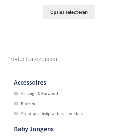
prijs
prijs
Dit
was:
is:
Opties selecteren
product
€49,99.
€29,99.
heeft
meerdere
variaties.
Deze
optie
Productcategorieën
kan
gekozen
worden
Accessoires
op
de
Ashleigh & Burwood
productpagina
Boeken
Slipstop antislip waterschoentjes
Baby Jongens