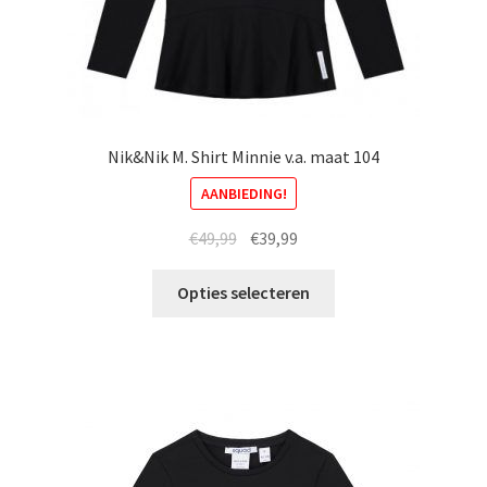
Nik&Nik M. Shirt Minnie v.a. maat 104
AANBIEDING!
Oorspronkelijke
Huidige
€
49,99
€
39,99
prijs
prijs
Dit
was:
is:
Opties selecteren
product
€49,99.
€39,99.
heeft
meerdere
variaties.
Deze
optie
kan