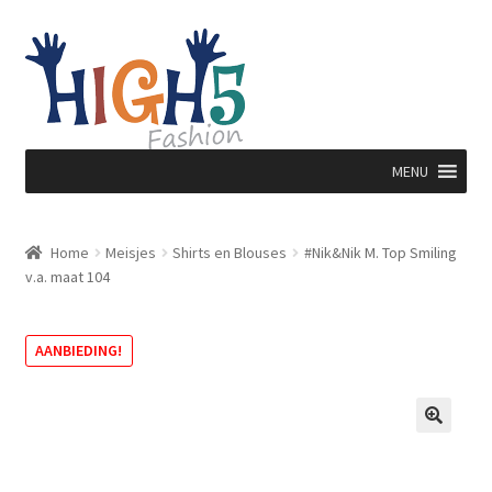
Ga
Ga
door
direct
naar
naar
navigatie
de
inhoud
MENU
Home
Meisjes
Shirts en Blouses
#Nik&Nik M. Top Smiling
v.a. maat 104
AANBIEDING!
🔍