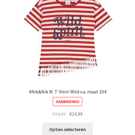
#Nik&Nik M. T-Shirt Wild v.a. maat 104
AANBIEDING!
Oorspronkelijke
Huidige
€
34,99
€
24,99
prijs
prijs
Dit
was:
is:
Opties selecteren
product