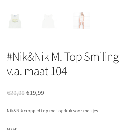
#Nik&Nik M. Top Smiling
v.a. maat 104
Oorspronkelijke
Huidige
€
29,99
€
19,99
prijs
prijs
Nik&Nik cropped top met opdruk voor meisjes.
was:
is:
€29,99.
€19,99.
Maat