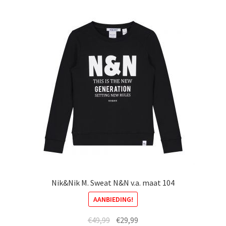
Deze
optie
kan
gekozen
worden
op
de
productpagina
Nik&Nik M. Sweat N&N v.a. maat 104
AANBIEDING!
Oorspronkelijke
Huidige
€
49,99
€
29,99