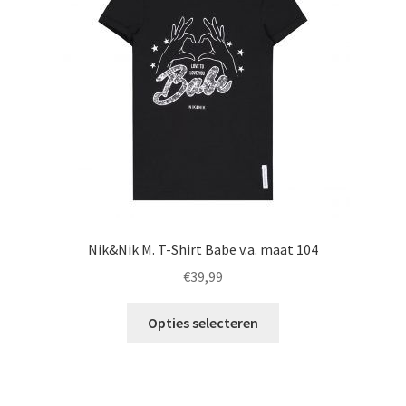
gekozen
worden
op
de
productpagina
Nik&Nik M. T-Shirt Babe v.a. maat 104
€
39,99
Dit
Opties selecteren
product
heeft
meerdere
variaties.