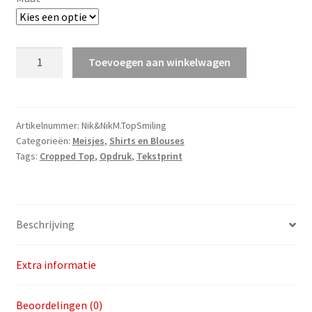
#Nik&Nik
Toevoegen aan winkelwagen
M.
Top
Smiling
v.a.
Artikelnummer:
Nik&NikM.TopSmiling
Categorieën:
Meisjes
,
Shirts en Blouses
maat
Tags:
Cropped Top
,
Opdruk
,
Tekstprint
104
aantal
Beschrijving
Extra informatie
Beoordelingen (0)