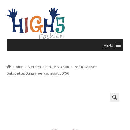
Ga
Ga
door
direct
naar
naar
navigatie
de
inhoud
MENU
Home
Merken
Petite Maison
Petite Maison
Salopette/Dungaree v.a. maat 50/56
🔍