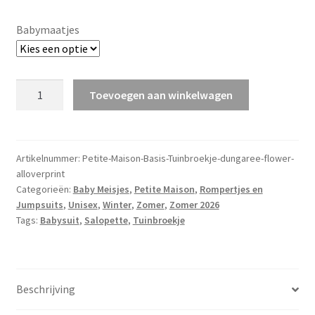
Babymaatjes
Petite
Toevoegen aan winkelwagen
Maison
Salopette/Dungaree
v.a.
maat
Artikelnummer:
Petite-Maison-Basis-Tuinbroekje-dungaree-flower-
alloverprint
50/56
Categorieën:
Baby Meisjes
,
Petite Maison
,
Rompertjes en
aantal
Jumpsuits
,
Unisex
,
Winter
,
Zomer
,
Zomer 2026
Tags:
Babysuit
,
Salopette
,
Tuinbroekje
Beschrijving