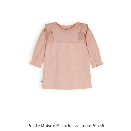
heeft
meerdere
variaties.
Deze
optie
kan
gekozen
worden
op
de
productpagina
Petite Maison M. Jurkje v.a. maat 50/56