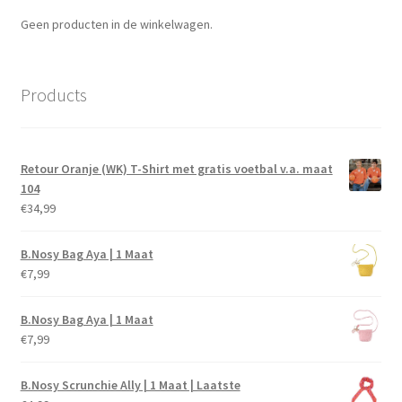
Geen producten in de winkelwagen.
Products
Retour Oranje (WK) T-Shirt met gratis voetbal v.a. maat
104
€
34,99
B.Nosy Bag Aya | 1 Maat
€
7,99
B.Nosy Bag Aya | 1 Maat
€
7,99
B.Nosy Scrunchie Ally | 1 Maat | Laatste