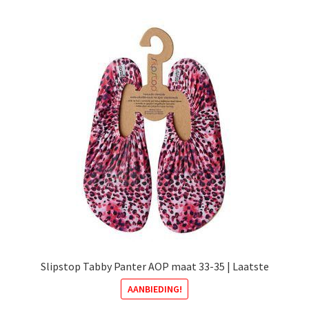
variaties.
Deze
optie
kan
gekozen
worden
op
de
productpagina
Slipstop Tabby Panter AOP maat 33-35 | Laatste
AANBIEDING!