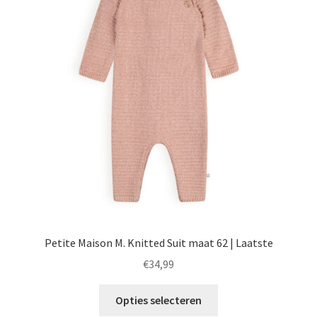
Petite Maison M. Knitted Suit maat 62 | Laatste
€
34,99
Dit
Opties selecteren
product