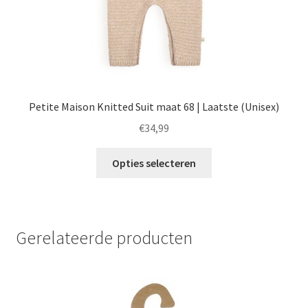
Petite Maison Knitted Suit maat 68 | Laatste (Unisex)
€
34,99
Dit
Opties selecteren
product
heeft
meerdere
variaties.
Gerelateerde producten
Deze
optie
kan
gekozen