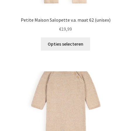
Petite Maison Salopette v.a. maat 62 (unisex)
€
19,99
Dit
Opties selecteren
product
heeft
meerdere
variaties.
Deze
optie
kan
gekozen
worden
op
de
productpagina