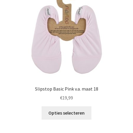
worden
op
de
productpagina
Slipstop Basic Pink v.a. maat 18
€
19,99
Dit
Opties selecteren
product
heeft
meerdere