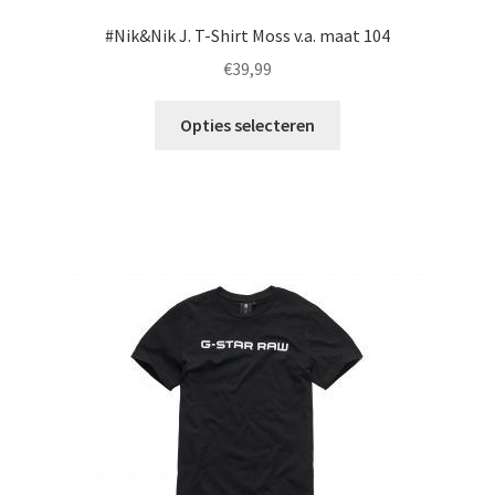
#Nik&Nik J. T-Shirt Moss v.a. maat 104
€
39,99
Dit
Opties selecteren
product
heeft
meerdere
variaties.
Deze
optie
kan
gekozen
worden
op
de
productpagina