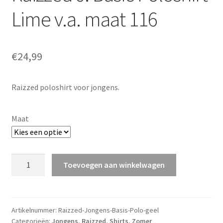
Lime v.a. maat 116
€
24,99
Raizzed poloshirt voor jongens.
Maat
Raizzed
Toevoegen aan winkelwagen
J.
Basic
Poloshirt
Lime
Artikelnummer:
Raizzed-Jongens-Basis-Polo-geel
Categorieën:
Jongens
,
Raizzed
,
Shirts
,
Zomer
v.a.