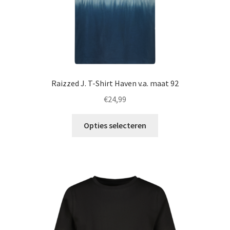
Raizzed J. T-Shirt Haven v.a. maat 92
€
24,99
Dit
Opties selecteren
product
heeft
meerdere
variaties.
Deze
optie
kan
gekozen