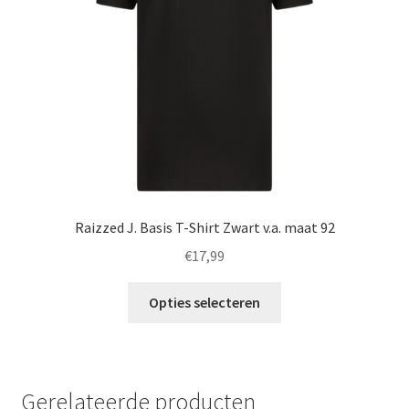
worden
op
de
productpagina
Raizzed J. Basis T-Shirt Zwart v.a. maat 92
€
17,99
Dit
Opties selecteren
product
heeft
meerdere
variaties.
Gerelateerde producten
Deze