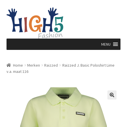
Ga
Ga
door
direct
naar
naar
navigatie
de
inhoud
MENU
Home
Merken
Raizzed
Raizzed J. Basic Poloshirt Lime
v.a. maat 116
🔍