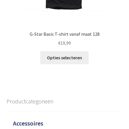
G-Star Basic T-shirt vanaf maat 128
€
19,99
Dit
Opties selecteren
product
heeft
meerdere
variaties.
Deze
optie
Productcategorieën
kan
gekozen
worden
Accessoires
op