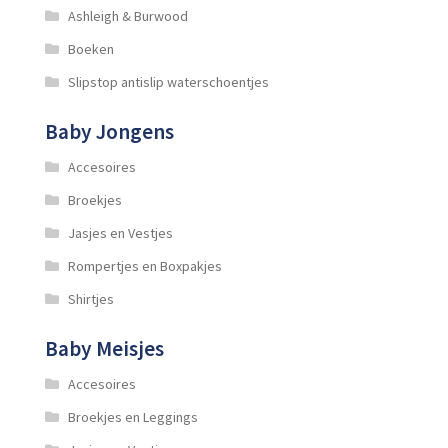
de
Ashleigh & Burwood
productpagina
Boeken
Slipstop antislip waterschoentjes
Baby Jongens
Accesoires
Broekjes
Jasjes en Vestjes
Rompertjes en Boxpakjes
Shirtjes
Baby Meisjes
Accesoires
Broekjes en Leggings