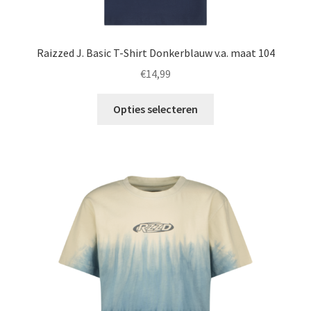
Raizzed J. Basic T-Shirt Donkerblauw v.a. maat 104
€
14,99
Dit
Opties selecteren
product
heeft
meerdere
variaties.
Deze
optie
kan
gekozen
worden
op
de
productpagina