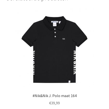
optie
kan
gekozen
worden
op
de
productpagina
#Nik&Nik J. Polo maat 164
€
39,99