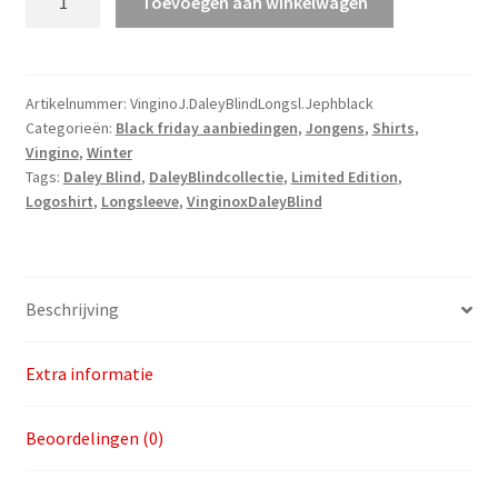
Toevoegen aan winkelwagen
J.
Daley
Blind
Longsleeve
Artikelnummer:
VinginoJ.DaleyBlindLongsl.Jephblack
Categorieën:
Black friday aanbiedingen
,
Jongens
,
Shirts
,
Jeph
Vingino
,
Winter
v.a.
Tags:
Daley Blind
,
DaleyBlindcollectie
,
Limited Edition
,
maat
Logoshirt
,
Longsleeve
,
VinginoxDaleyBlind
116
aantal
Beschrijving
Extra informatie
Beoordelingen (0)