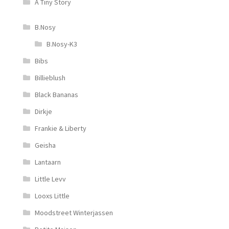
A Tiny Story
B.Nosy
B.Nosy-K3
Bibs
Billieblush
Black Bananas
Dirkje
Frankie & Liberty
Geisha
Lantaarn
Little Levv
Looxs Little
Moodstreet Winterjassen