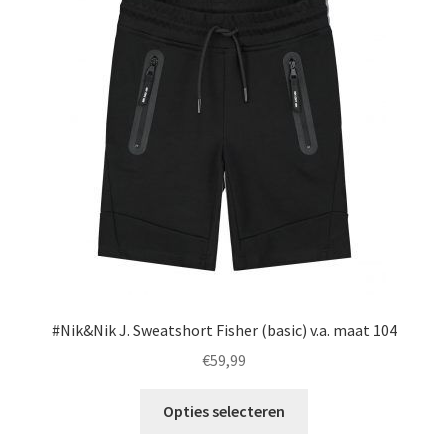
optie
kan
gekozen
worden
op
de
productpagina
#Nik&Nik J. Sweatshort Fisher (basic) v.a. maat 104
€
59,99
Dit
Opties selecteren
product