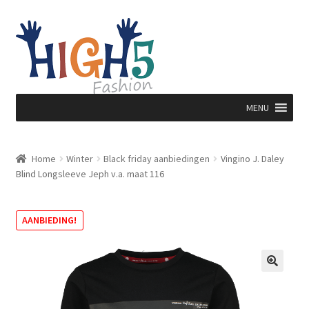
Ga
Ga
door
direct
naar
naar
navigatie
de
inhoud
MENU
Home
Winter
Black friday aanbiedingen
Vingino J. Daley
Blind Longsleeve Jeph v.a. maat 116
AANBIEDING!
🔍