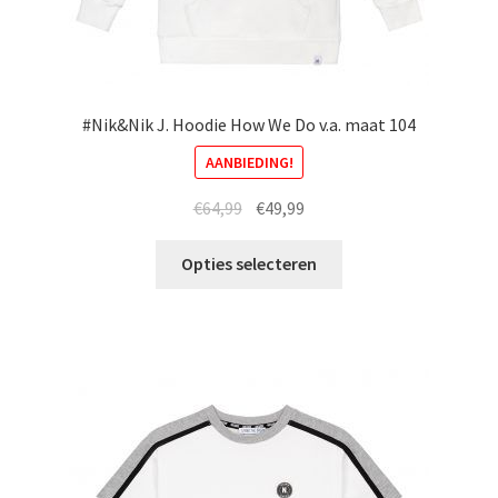
#Nik&Nik J. Hoodie How We Do v.a. maat 104
AANBIEDING!
Oorspronkelijke
Huidige
€
64,99
€
49,99
prijs
prijs
Dit
was:
is:
Opties selecteren
product
€64,99.
€49,99.
heeft
meerdere
variaties.
Deze
optie
kan
gekozen