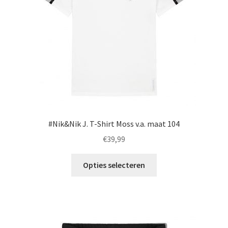
worden
op
de
productpagina
#Nik&Nik J. T-Shirt Moss v.a. maat 104
€
39,99
Dit
Opties selecteren
product
heeft
meerdere
variaties.
Deze