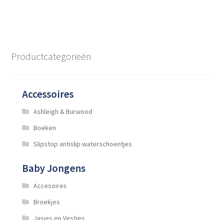
heeft
meerdere
variaties.
Deze
optie
Productcategorieën
kan
gekozen
worden
Accessoires
op
de
Ashleigh & Burwood
productpagina
Boeken
Slipstop antislip waterschoentjes
Baby Jongens
Accesoires
Broekjes
Jasjes en Vestjes