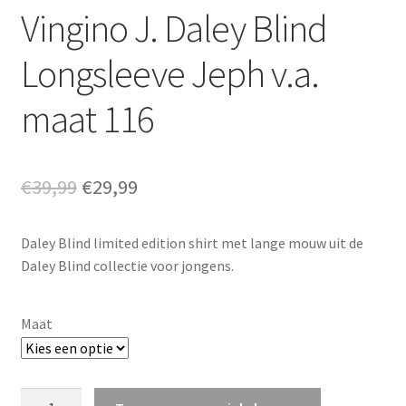
Vingino J. Daley Blind
Longsleeve Jeph v.a.
maat 116
Oorspronkelijke
Huidige
€
39,99
€
29,99
prijs
prijs
Daley Blind limited edition shirt met lange mouw uit de
was:
is:
Daley Blind collectie voor jongens.
€39,99.
€29,99.
Maat
Vingino