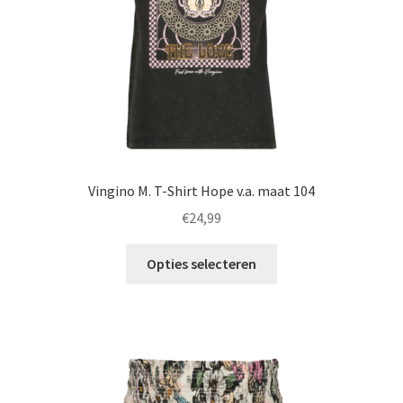
de
productpagina
Vingino M. T-Shirt Hope v.a. maat 104
€
24,99
Dit
Opties selecteren
product
heeft
meerdere
variaties.
Deze
optie