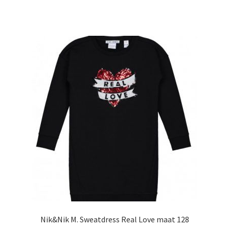
heeft
meerdere
variaties.
Deze
optie
kan
gekozen
worden
op
de
productpagina
Nik&Nik M. Sweatdress Real Love maat 128