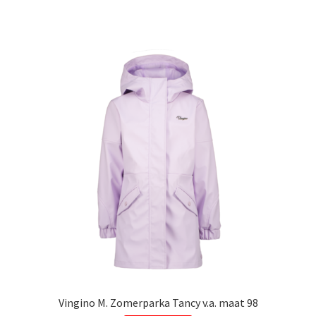
heeft
meerdere
variaties.
Deze
optie
kan
gekozen
worden
op
de
productpagina
Vingino M. Zomerparka Tancy v.a. maat 98