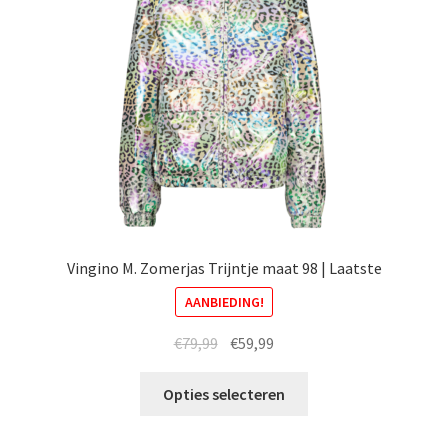
gekozen
worden
op
de
productpagina
Vingino M. Zomerjas Trijntje maat 98 | Laatste
AANBIEDING!
Oorspronkelijke
Huidige
€
79,99
€
59,99
prijs
prijs
Dit
was:
is:
Opties selecteren
product
€79,99.
€59,99.
heeft