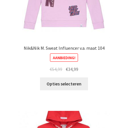
Nik&Nik M. Sweat Influencer v.a. maat 104
AANBIEDING!
Oorspronkelijke
Huidige
€
54,99
€
34,99
prijs
prijs
Dit
was:
is:
Opties selecteren
product
€54,99.
€34,99.
heeft
meerdere
variaties.
Deze
optie