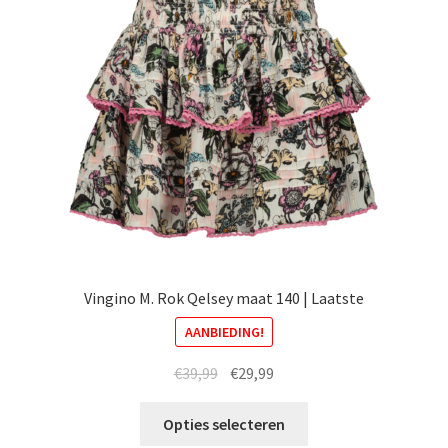
kan
gekozen
worden
op
de
productpagina
Vingino M. Rok Qelsey maat 140 | Laatste
AANBIEDING!
Oorspronkelijke
Huidige
€
39,99
€
29,99
prijs
prijs
Dit
was:
is:
Opties selecteren
product
€39,99.
€29,99.