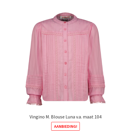
meerdere
variaties.
Deze
optie
kan
gekozen
worden
op
de
productpagina
Vingino M. Blouse Luna v.a. maat 104
AANBIEDING!