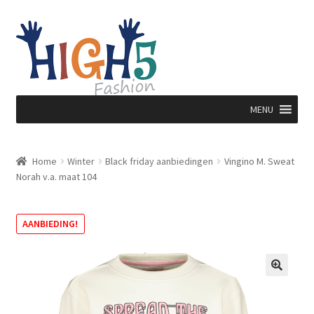
Ga
Ga
door
direct
naar
naar
navigatie
de
inhoud
MENU
Home
Winter
Black friday aanbiedingen
Vingino M. Sweat
Norah v.a. maat 104
AANBIEDING!
🔍