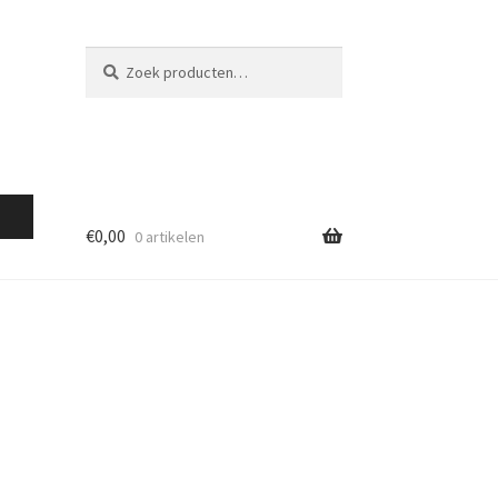
Zoeken
Zoeken
naar:
€
0,00
0 artikelen