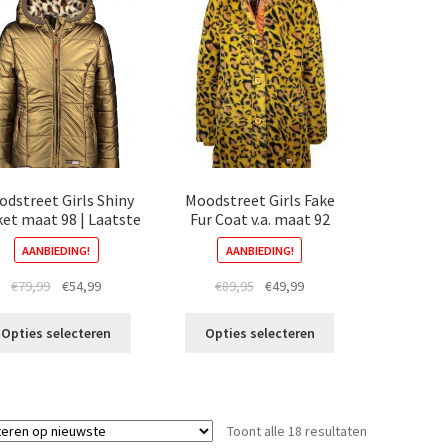
Deze
optie
optie
kan
kan
gekozen
gekozen
worden
worden
op
op
de
de
productpagina
productpagina
dstreet Girls Shiny
Moodstreet Girls Fake
et maat 98 | Laatste
Fur Coat v.a. maat 92
AANBIEDING!
AANBIEDING!
Oorspronkelijke
Huidige
Oorspronkelijke
Huidige
€
79,99
€
54,99
€
89,95
€
49,99
prijs
prijs
prijs
prijs
Dit
Dit
was:
is:
was:
is:
Opties selecteren
Opties selecteren
product
product
€79,99.
€54,99.
€89,95.
€49,99.
heeft
heeft
meerdere
meerdere
variaties.
variaties.
Gesorteerd
Toont alle 18 resultaten
Deze
Deze