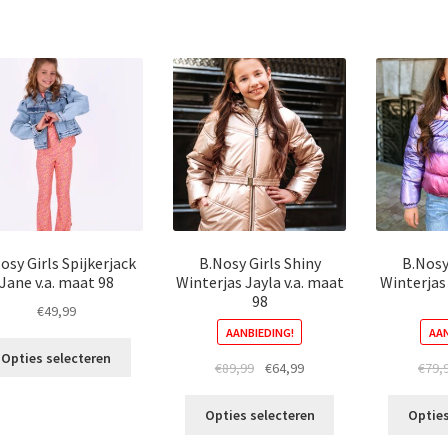
heeft
heeft
meerdere
meerdere
variaties.
variaties.
Deze
Deze
optie
optie
kan
kan
gekozen
gekozen
worden
worden
op
op
de
de
productpagina
productpagina
osy Girls Spijkerjack
B.Nosy Girls Shiny
B.Nosy
Jane v.a. maat 98
Winterjas Jayla v.a. maat
Winterjas
98
€
49,99
AANBIEDING!
AAN
Dit
Opties selecteren
Oorspronkelijke
Huidige
€
89,99
€
64,99
€
79,
product
prijs
prijs
heeft
Dit
was:
is:
meerdere
Opties selecteren
Opties
product
€89,99.
€64,99.
variaties.