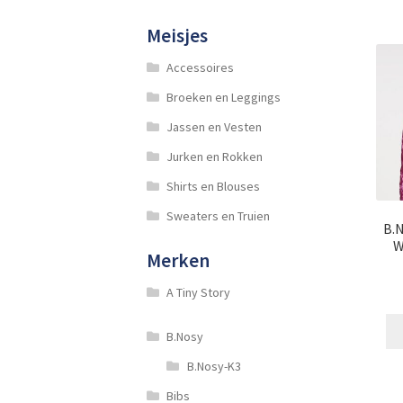
Meisjes
Accessoires
Broeken en Leggings
Jassen en Vesten
Jurken en Rokken
Shirts en Blouses
Sweaters en Truien
B.N
W
Merken
A Tiny Story
B.Nosy
B.Nosy-K3
Bibs