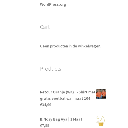
WordPress.org
Cart
Geen producten in de winkelwagen.
Products
Retour Oranje (WK) T-Shirt met
gratis voetbal v.a. maat 104
€
34,99
B.Nosy Bag Aya | 1 Maat
€
7,99