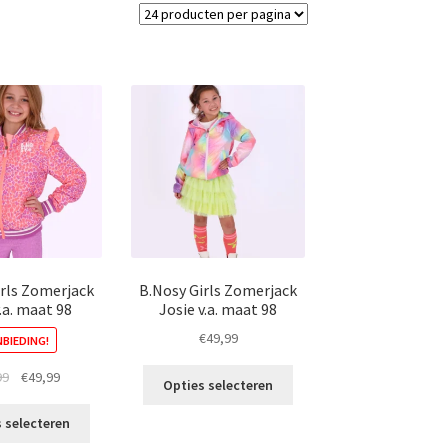
irls Zomerjack
B.Nosy Girls Zomerjack
.a. maat 98
Josie v.a. maat 98
€
49,99
BIEDING!
Dit
Oorspronkelijke
Huidige
99
€
49,99
Opties selecteren
product
prijs
prijs
Dit
heeft
was:
is:
 selecteren
product
meerdere
€64,99.
€49,99.