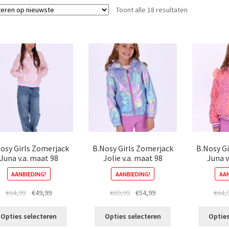
Gesorteerd
Toont alle 18 resultaten
op
nieuwste
osy Girls Zomerjack
B.Nosy Girls Zomerjack
B.Nosy G
Juna v.a. maat 98
Jolie v.a. maat 98
Juna v
AANBIEDING!
AANBIEDING!
AAN
Oorspronkelijke
Huidige
Oorspronkelijke
Huidige
€
64,99
€
49,99
€
69,99
€
54,99
€
64,
prijs
prijs
prijs
prijs
Dit
Dit
was:
is:
was:
is:
Opties selecteren
Opties selecteren
Opties
product
product
€64,99.
€49,99.
€69,99.
€54,99.