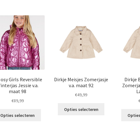
heeft
Deze
meerdere
optie
variaties.
kan
Deze
gekozen
optie
worden
kan
op
gekozen
de
worden
productpagina
op
de
productpagina
osy Girls Reversible
Dirkje Meisjes Zomerjasje
Dirkje 
interjas Jessie v.a.
v.a. maat 92
Zomerja
maat 98
L
€
49,99
€
89,99
Dit
Opties selecteren
Dit
product
Opties selecteren
Opties
product
heeft
heeft
meerdere
meerdere
variaties.
variaties.