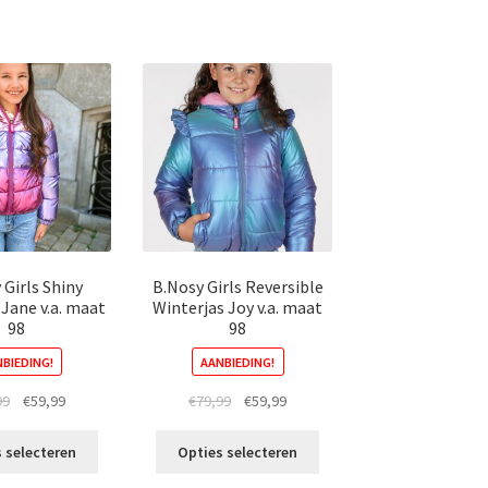
heeft
variaties.
meerdere
Deze
variaties.
optie
Deze
kan
optie
gekozen
kan
worden
gekozen
op
worden
de
op
productpagina
de
productpagina
 Girls Shiny
B.Nosy Girls Reversible
 Jane v.a. maat
Winterjas Joy v.a. maat
98
98
BIEDING!
AANBIEDING!
Oorspronkelijke
Huidige
Oorspronkelijke
Huidige
99
€
59,99
€
79,99
€
59,99
prijs
prijs
prijs
prijs
Dit
Dit
was:
is:
was:
is:
 selecteren
Opties selecteren
product
product
€79,99.
€59,99.
€79,99.
€59,99.