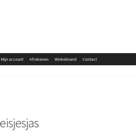
Mijn account
Afrekenen
Winkelmand
Contact
eisjesjas