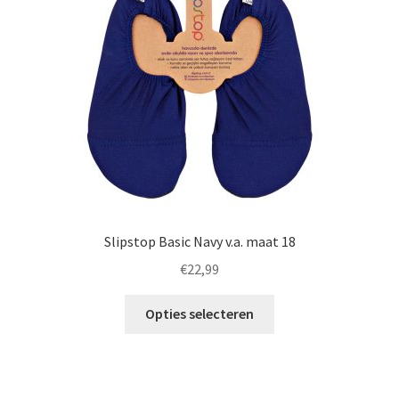
gekozen
worden
op
de
productpagina
Slipstop Basic Navy v.a. maat 18
€
22,99
Dit
Opties selecteren
product
heeft
meerdere
variaties.