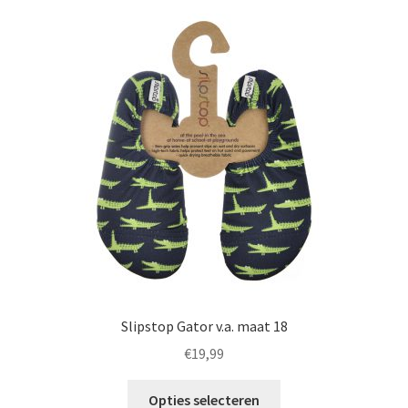
Deze
optie
kan
gekozen
worden
op
de
productpagina
Slipstop Gator v.a. maat 18
€
19,99
Dit
Opties selecteren