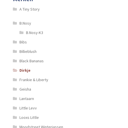
A Tiny Story
B.Nosy
B.Nosy-K3
Bibs
Billieblush
Black Bananas
Dirkje
Frankie & Liberty
Geisha
Lantaarn
Little Levv
Looxs Little
Moodstreet Winterjassen