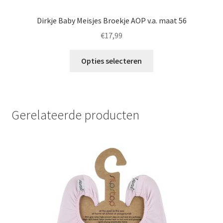
Dirkje Baby Meisjes Broekje AOP v.a. maat 56
€
17,99
Dit
Opties selecteren
product
heeft
meerdere
variaties.
Gerelateerde producten
Deze
optie
kan
gekozen
worden
op
de
productpagina