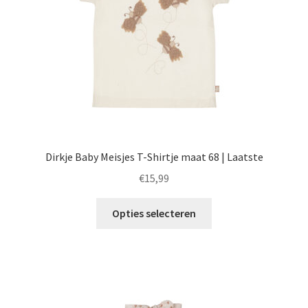
op
de
productpagina
Dirkje Baby Meisjes T-Shirtje maat 68 | Laatste
€
15,99
Dit
Opties selecteren
product
heeft
meerdere
variaties.
Deze