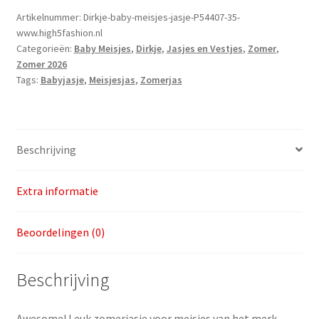
maat
Artikelnummer:
Dirkje-baby-meisjes-jasje-P54407-35-
www.high5fashion.nl
80
Categorieën:
Baby Meisjes
,
Dirkje
,
Jasjes en Vestjes
,
Zomer
,
|
Zomer 2026
Laatste
Tags:
Babyjasje
,
Meisjesjas
,
Zomerjas
aantal
Beschrijving
Extra informatie
Beoordelingen (0)
Beschrijving
Awesome! Leuk zomerjasje voor meisjes van het merk