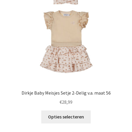
optie
kan
gekozen
worden
op
de
productpagina
Dirkje Baby Meisjes Setje 2-Delig v.a. maat 56
€
28,99
Dit
Opties selecteren
product
heeft