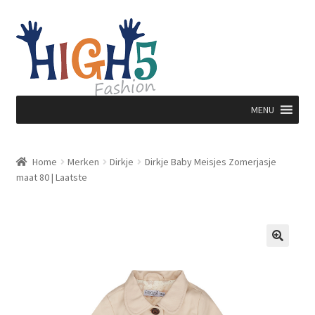
Ga
Ga
door
direct
naar
naar
navigatie
de
inhoud
MENU
Home
Merken
Dirkje
Dirkje Baby Meisjes Zomerjasje
maat 80 | Laatste
🔍