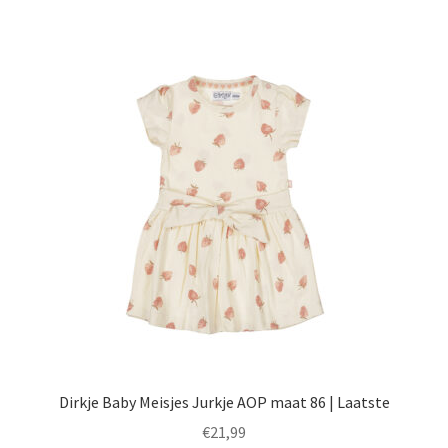
meerdere
variaties.
Deze
optie
kan
gekozen
worden
op
de
productpagina
Dirkje Baby Meisjes Jurkje AOP maat 86 | Laatste
€
21,99