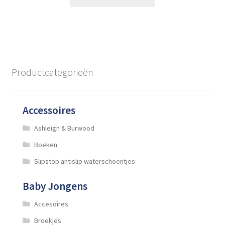
product
heeft
meerdere
variaties.
Deze
optie
Productcategorieën
kan
gekozen
worden
Accessoires
op
de
Ashleigh & Burwood
productpagina
Boeken
Slipstop antislip waterschoentjes
Baby Jongens
Accesoires
Broekjes