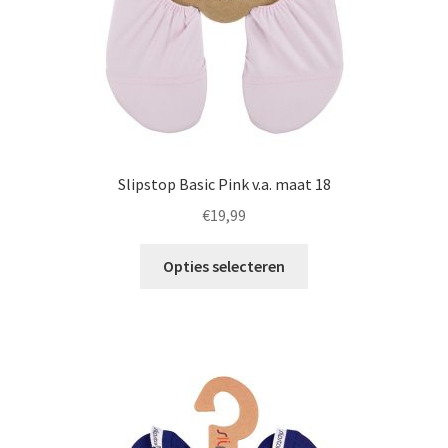
Slipstop Basic Pink v.a. maat 18
€
19,99
Dit
Opties selecteren
product
heeft
meerdere
variaties.
Deze
optie
kan