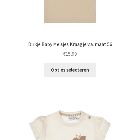
Dirkje Baby Meisjes Kraagje v.a. maat 56
€
15,99
Dit
Opties selecteren
product
heeft
meerdere
variaties.
Deze
optie
kan
gekozen
worden